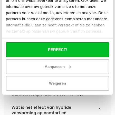
en om ons websiteverkeer te analyseren. Ook delen we
paneelradiator?
informatie over uw gebruik van onze site met onze
partners voor social media, adverteren en analyse. Deze
Hoe verschilt de warmteafgifte van een
partners kunnen deze gegevens combineren met andere
hybride paneelradiator ten opzichte van
informatie die u aan ze heeft verstrekt of die ze hebben
een standaard paneelradiator?
verzameld op basis van uw gebruik van hun services.
Wat is het voordeel van geïntegreerde
warmteboosters ten opzichte van losse
PERFECT!
radiatorventilatoren?
Waarom is een hybride paneelradiator
Aanpassen
technisch geen convector?
Hoe presteert een hybride
Weigeren
paneelradiator bij lage
aanvoertemperaturen (35–45 °C)?
Wat is het effect van hybride
verwarming op comfort en