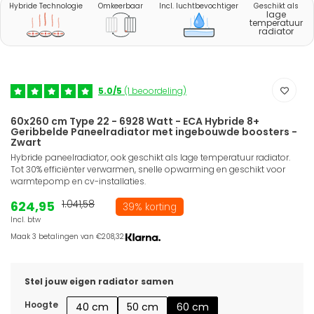
Hybride Technologie
Omkeerbaar
Incl. luchtbevochtiger
Geschikt als
lage
temperatuur
radiator
5.0/5
(1 beoordeling)
60x260 cm Type 22 - 6928 Watt - ECA Hybride 8+
Geribbelde Paneelradiator met ingebouwde boosters -
Zwart
Hybride paneelradiator, ook geschikt als lage temperatuur radiator.
Tot 30% efficiënter verwarmen, snelle opwarming en geschikt voor
warmtepomp en cv-installaties.
624,95
1.041,58
39% korting
Incl. btw
Maak 3 betalingen van €208,32.
Stel jouw eigen radiator samen
Hoogte
40 cm
50 cm
60 cm