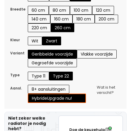
Breedte
60 cm
80 cm
100 cm
120 cm
140 cm
160 cm
180 cm
200 cm
220 cm
260 cm
Kleur
Wit
Zwart
Variant
Geribbelde voorzijde
Vlakke voorzijde
Gegroefde voorzijde
Type
Type 11
Type 22
Wat is het
Aansl.
8+ aansluitingen
verschil?
Hybride
Upgrade nu!
Niet zeker welke
radiator je nodig
hebt?
Doe de keuzehulp