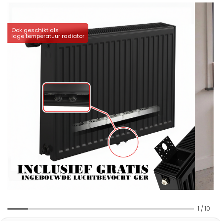
Ook geschikt als
lage temperatuur radiator
1
/
10