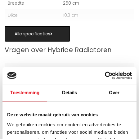
Breedte
260 cm
Dikte
10,3 cm
Alle specificaties
Vragen over Hybride Radiatoren
Is een hybride paneelradiator geschikt
Toestemming
Details
Over
als alternatief voor vloerverwarming?
Wanneer zijn de warmteboosters het
Deze website maakt gebruik van cookies
meest nuttig?
We gebruiken cookies om content en advertenties te
personaliseren, om functies voor social media te bieden
Wat is technisch gezien een hybride