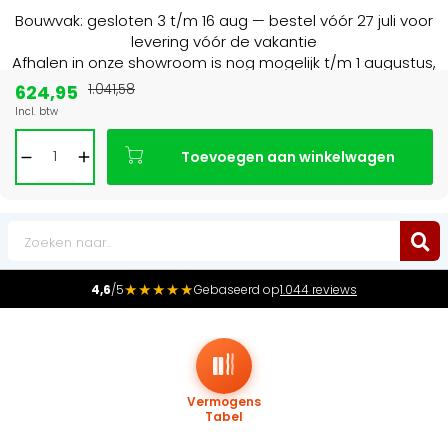
Bouwvak: gesloten 3 t/m 16 aug — bestel vóór 27 juli voor
levering vóór de vakantie
Afhalen in onze showroom is nog mogelijk t/m 1 augustus,
16:30 uur.
624,95
1.041,58
Incl. btw
Marktleider
in radiatoren in de Benelux
Toevoegen aan winkelwagen
0
★★★★★
4,6
/5
Gebaseerd op
1.044 reviews
Vermogens
Tabel