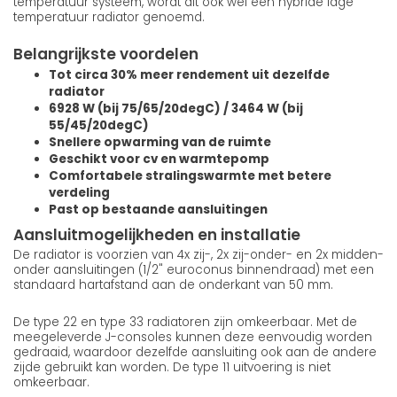
temperatuur systeem, wordt dit ook wel een hybride lage
temperatuur radiator genoemd.
Belangrijkste voordelen
Tot circa 30% meer rendement uit dezelfde
radiator
6928 W (bij 75/65/20degC) / 3464 W (bij
55/45/20degC)
Snellere opwarming van de ruimte
Geschikt voor cv en warmtepomp
Comfortabele stralingswarmte met betere
verdeling
Past op bestaande aansluitingen
Aansluitmogelijkheden en installatie
De radiator is voorzien van 4x zij-, 2x zij-onder- en 2x midden-
onder aansluitingen (1/2" euroconus binnendraad) met een
standaard hartafstand aan de onderkant van 50 mm.
De type 22 en type 33 radiatoren zijn omkeerbaar. Met de
meegeleverde J-consoles kunnen deze eenvoudig worden
gedraaid, waardoor dezelfde aansluiting ook aan de andere
zijde gebruikt kan worden. De type 11 uitvoering is niet
omkeerbaar.