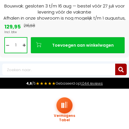
Bouwvak: gesloten 3 t/m 16 aug — bestel vóór 27 juli voor
levering vóór de vakantie
Afhalen in onze showroom is nog mogelijk t/m 1 augustus,
16:30 uur.
129,95
216,58
Incl. btw
Marktleider
in radiatoren in de Benelux
Toevoegen aan winkelwagen
0
★★★★★
4,6
/5
Gebaseerd op
1.044 reviews
Vermogens
Tabel