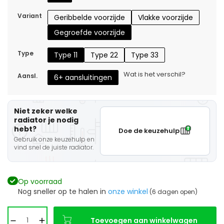
Variant
Geribbelde voorzijde
Vlakke voorzijde
Gegroefde voorzijde
Type
Type 11
Type 22
Type 33
Wat is het verschil?
Aansl.
6+ aansluitingen
Niet zeker welke
radiator je nodig
hebt?
Doe de keuzehulp
Gebruik onze keuzehulp en
vind snel de juiste radiator.
Op voorraad
Nog sneller op te halen in
onze winkel
(6 dagen open)
Toevoegen aan winkelwagen