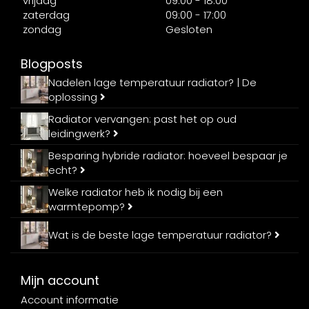
vrijdag
09:00 - 18:00
zaterdag
09:00 - 17:00
zondag
Gesloten
Blogposts
Nadelen lage temperatuur radiator? | De
oplossing
Radiator vervangen: past het op oud
leidingwerk?
Besparing hybride radiator: hoeveel bespaar je
echt?
Welke radiator heb ik nodig bij een
warmtepomp?
Wat is de beste lage temperatuur radiator?
Mijn account
Account informatie