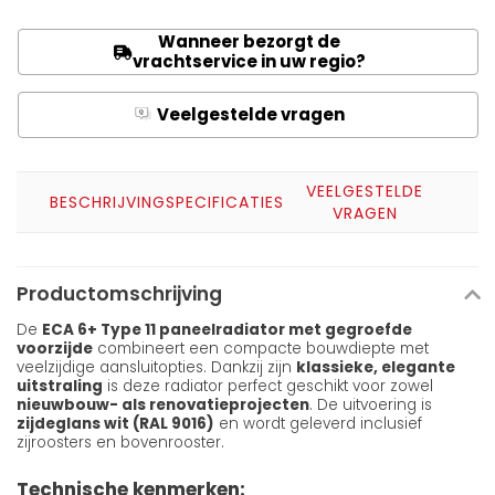
Wanneer bezorgt de
vrachtservice in uw regio?
Veelgestelde vragen
Q
A
VEELGESTELDE
BESCHRIJVING
SPECIFICATIES
VRAGEN
Productomschrijving
De
ECA 6+ Type 11 paneelradiator met gegroefde
voorzijde
combineert een compacte bouwdiepte met
veelzijdige aansluitopties. Dankzij zijn
klassieke, elegante
uitstraling
is deze radiator perfect geschikt voor zowel
nieuwbouw- als renovatieprojecten
. De uitvoering is
zijdeglans wit (RAL 9016)
en wordt geleverd inclusief
zijroosters en bovenrooster.
Technische kenmerken: