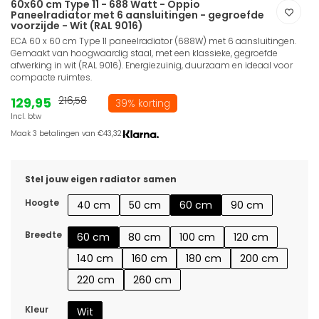
60x60 cm Type 11 - 688 Watt - Oppio
Paneelradiator met 6 aansluitingen - gegroefde
voorzijde - Wit (RAL 9016)
ECA 60 x 60 cm Type 11 paneelradiator (688W) met 6 aansluitingen.
Gemaakt van hoogwaardig staal, met een klassieke, gegroefde
afwerking in wit (RAL 9016). Energiezuinig, duurzaam en ideaal voor
compacte ruimtes.
129,95
216,58
39% korting
Incl. btw
Maak 3 betalingen van €43,32.
Stel jouw eigen radiator samen
Hoogte
40 cm
50 cm
60 cm
90 cm
Breedte
60 cm
80 cm
100 cm
120 cm
140 cm
160 cm
180 cm
200 cm
220 cm
260 cm
Kleur
Wit