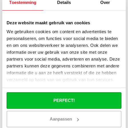
Toestemming
Details
Over
Haakse of rechte aansluitset, welke heb
ik nodig?
Deze website maakt gebruik van cookies
Kan ik mijn Smart thermostaatknop
We gebruiken cookies om content en advertenties te
aansluiten op de paneelradiatoren van
personaliseren, om functies voor social media te bieden
Radiator-Outlet?
en om ons websiteverkeer te analyseren. Ook delen we
informatie over uw gebruik van onze site met onze
Hoe bereken in de benodigde capaciteit
partners voor social media, adverteren en analyse. Deze
voor mijn ruimte?
partners kunnen deze gegevens combineren met andere
informatie die u aan ze heeft verstrekt of die ze hebben
Wat is de levertijd van een
verzameld op basis van uw gebruik van hun services.
paneelradiator en wanneer ontvang ik
deze als ik een bestelling plaats?
PERFECT!
Ik heb een (hybride) warmtepomp
installatie, kan ik alle radiatoren
gebruiken uit de website?
Aanpassen