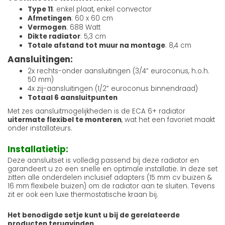
Type 11
: enkel plaat, enkel convector
Afmetingen
: 60 x 60 cm
Vermogen
: 688 Watt
Dikte radiator
: 5,3 cm
Totale afstand tot muur na montage
: 8,4 cm
Aansluitingen:
2x rechts-onder aansluitingen (3/4” euroconus, h.o.h.
50 mm)
4x zij-aansluitingen (1/2” euroconus binnendraad)
Totaal 6 aansluitpunten
Met zes aansluitmogelijkheden is de ECA 6+ radiator
uitermate flexibel te monteren
, wat het een favoriet maakt
onder installateurs.
Installatietip:
Deze aansluitset is volledig passend bij deze radiator en
garandeert u zo een snelle en optimale installatie. In deze set
zitten alle onderdelen inclusief adapters (15 mm cv buizen &
16 mm flexibele buizen) om de radiator aan te sluiten. Tevens
zit er ook een luxe thermostatische kraan bij.
Het benodigde setje kunt u bij de gerelateerde
producten terugvinden.