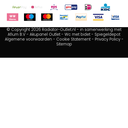
© Copyright 2026 Radiator-Outlet.nl - in samenwerking met
Afium B.V
-
Akupanel Outlet
-
Wc met bidet
-
Spiegeldepot
Algemene voorwaarden
-
Cookie Statement
-
Privacy Policy
-
Sitemap