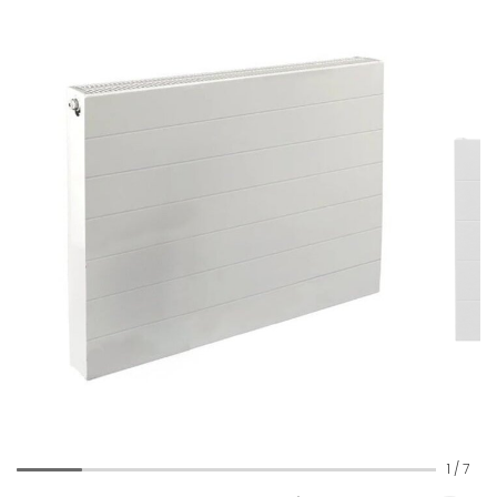
1
/
7