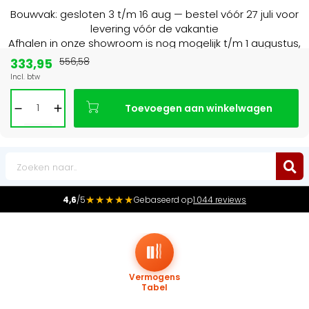
Bouwvak: gesloten 3 t/m 16 aug — bestel vóór 27 juli voor
levering vóór de vakantie
Afhalen in onze showroom is nog mogelijk t/m 1 augustus,
16:30 uur.
333,95
556,58
Incl. btw
Marktleider
in radiatoren in de Benelux
Toevoegen aan winkelwagen
0
★★★★★
4,6
/5
Gebaseerd op
1.044 reviews
Vermogens
Tabel