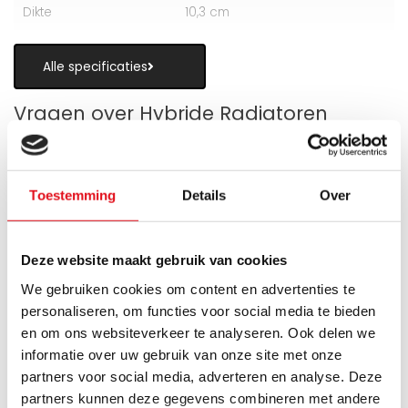
Dikte
10,3 cm
Alle specificaties
Vragen over Hybride Radiatoren
Toestemming
Details
Over
Is een hybride paneelradiator geschikt
als alternatief voor vloerverwarming?
Deze website maakt gebruik van cookies
We gebruiken cookies om content en advertenties te
Wanneer zijn de warmteboosters het
personaliseren, om functies voor social media te bieden
meest nuttig?
en om ons websiteverkeer te analyseren. Ook delen we
informatie over uw gebruik van onze site met onze
Wat is technisch gezien een hybride
partners voor social media, adverteren en analyse. Deze
paneelradiator?
partners kunnen deze gegevens combineren met andere