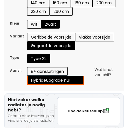
140 cm
160 cm
180 cm
200 cm
220 cm
260 cm
Kleur
Wit
Zwart
Variant
Geribbelde voorzijde
Vlakke voorzijde
Gegroefde voorzijde
Type
Type 22
Wat is het
Aansl.
8+ aansluitingen
verschil?
Hybride
Upgrade nu!
Niet zeker welke
radiator je nodig
hebt?
Doe de keuzehulp
Gebruik onze keuzehulp en
vind snel de juiste radiator.