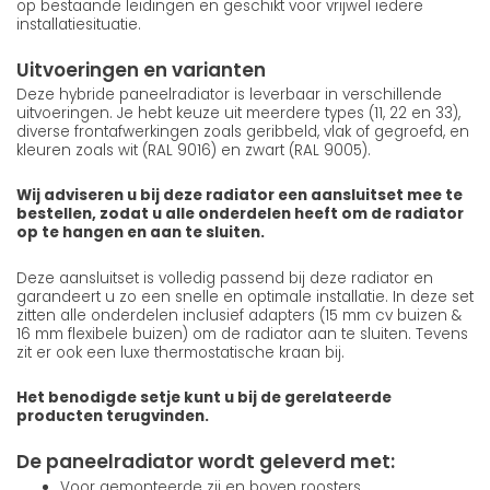
op bestaande leidingen en geschikt voor vrijwel iedere
installatiesituatie.
Uitvoeringen en varianten
Deze hybride paneelradiator is leverbaar in verschillende
uitvoeringen. Je hebt keuze uit meerdere types (11, 22 en 33),
diverse frontafwerkingen zoals geribbeld, vlak of gegroefd, en
kleuren zoals wit (RAL 9016) en zwart (RAL 9005).
Wij adviseren u bij deze radiator een aansluitset mee te
bestellen, zodat u alle onderdelen heeft om de radiator
op te hangen en aan te sluiten.
Deze aansluitset is volledig passend bij deze radiator en
garandeert u zo een snelle en optimale installatie. In deze set
zitten alle onderdelen inclusief adapters (15 mm cv buizen &
16 mm flexibele buizen) om de radiator aan te sluiten. Tevens
zit er ook een luxe thermostatische kraan bij.
Het benodigde setje kunt u bij de gerelateerde
producten terugvinden.
De paneelradiator wordt geleverd met:
Voor gemonteerde zij en boven roosters