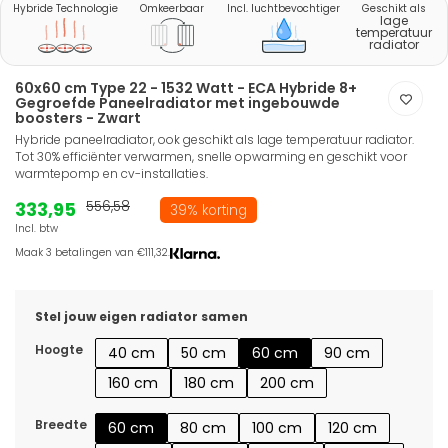
Hybride Technologie
Omkeerbaar
Incl. luchtbevochtiger
Geschikt als
lage
temperatuur
radiator
60x60 cm Type 22 - 1532 Watt - ECA Hybride 8+
Gegroefde Paneelradiator met ingebouwde
boosters - Zwart
Hybride paneelradiator, ook geschikt als lage temperatuur radiator.
Tot 30% efficiënter verwarmen, snelle opwarming en geschikt voor
warmtepomp en cv-installaties.
333,95
556,58
39% korting
Incl. btw
Maak 3 betalingen van €111,32.
Stel jouw eigen radiator samen
Hoogte
40 cm
50 cm
60 cm
90 cm
160 cm
180 cm
200 cm
Breedte
60 cm
80 cm
100 cm
120 cm