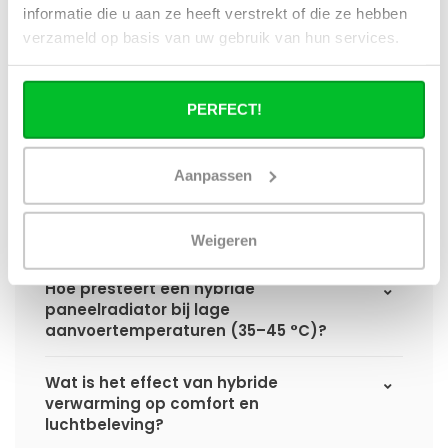
informatie die u aan ze heeft verstrekt of die ze hebben
Hoe verschilt de warmteafgifte van een
verzameld op basis van uw gebruik van hun services.
hybride paneelradiator ten opzichte van
een standaard paneelradiator?
PERFECT!
Wat is het voordeel van geïntegreerde
warmteboosters ten opzichte van losse
radiatorventilatoren?
Aanpassen
Waarom is een hybride paneelradiator
technisch geen convector?
Weigeren
Hoe presteert een hybride
paneelradiator bij lage
aanvoertemperaturen (35–45 °C)?
Wat is het effect van hybride
verwarming op comfort en
luchtbeleving?