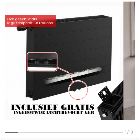
Ook geschikt als
lage temperatuur radiator
1
/
10