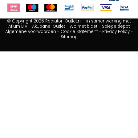
© Copyright 2026 Radiator-Outlet.nl - in samenwerking met
Afium B.V
-
Akupanel Outlet
-
Wc met bidet
-
Spiegeldepot
Algemene voorwaarden
-
Cookie Statement
-
Privacy Policy
-
Sitemap