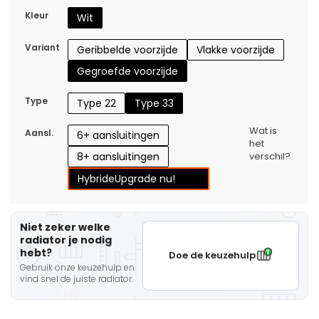
Kleur
Wit
Variant
Geribbelde voorzijde
Vlakke voorzijde
Gegroefde voorzijde
Type
Type 22
Type 33
Wat is
Aansl.
6+ aansluitingen
het
8+ aansluitingen
verschil?
Hybride
Upgrade nu!
Niet zeker welke
radiator je nodig
hebt?
Doe de keuzehulp
Gebruik onze keuzehulp en
vind snel de juiste radiator.