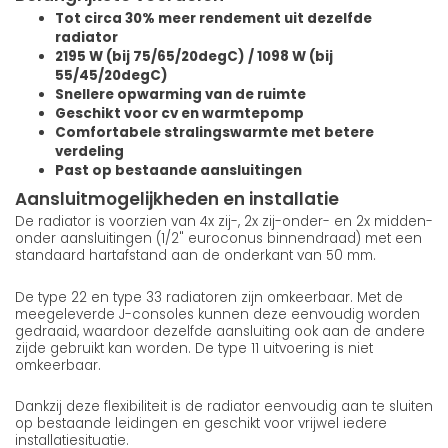
Tot circa 30% meer rendement uit dezelfde
radiator
2195 W (bij 75/65/20degC) / 1098 W (bij
55/45/20degC)
Snellere opwarming van de ruimte
Geschikt voor cv en warmtepomp
Comfortabele stralingswarmte met betere
verdeling
Past op bestaande aansluitingen
Aansluitmogelijkheden en installatie
De radiator is voorzien van 4x zij-, 2x zij-onder- en 2x midden-
onder aansluitingen (1/2" euroconus binnendraad) met een
standaard hartafstand aan de onderkant van 50 mm.
De type 22 en type 33 radiatoren zijn omkeerbaar. Met de
meegeleverde J-consoles kunnen deze eenvoudig worden
gedraaid, waardoor dezelfde aansluiting ook aan de andere
zijde gebruikt kan worden. De type 11 uitvoering is niet
omkeerbaar.
Dankzij deze flexibiliteit is de radiator eenvoudig aan te sluiten
op bestaande leidingen en geschikt voor vrijwel iedere
installatiesituatie.