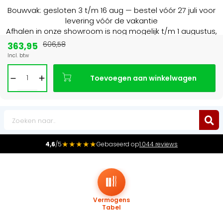
Bouwvak: gesloten 3 t/m 16 aug — bestel vóór 27 juli voor
levering vóór de vakantie
Afhalen in onze showroom is nog mogelijk t/m 1 augustus,
16:30 uur.
363,95
606,58
Incl. btw
Marktleider
in radiatoren in de Benelux
Toevoegen aan winkelwagen
0
★★★★★
4,6
/5
Gebaseerd op
1.044 reviews
Vermogens
Tabel