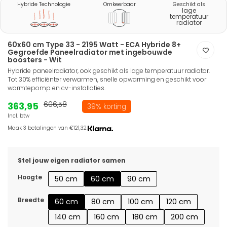
Hybride Technologie
Omkeerbaar
Geschikt als
lage
temperatuur
radiator
60x60 cm Type 33 - 2195 Watt - ECA Hybride 8+
Gegroefde Paneelradiator met ingebouwde
boosters - Wit
Hybride paneelradiator, ook geschikt als lage temperatuur radiator.
Tot 30% efficiënter verwarmen, snelle opwarming en geschikt voor
warmtepomp en cv-installaties.
363,95
606,58
39% korting
Incl. btw
Maak 3 betalingen van €121,32.
Stel jouw eigen radiator samen
Hoogte
50 cm
60 cm
90 cm
Breedte
60 cm
80 cm
100 cm
120 cm
140 cm
160 cm
180 cm
200 cm