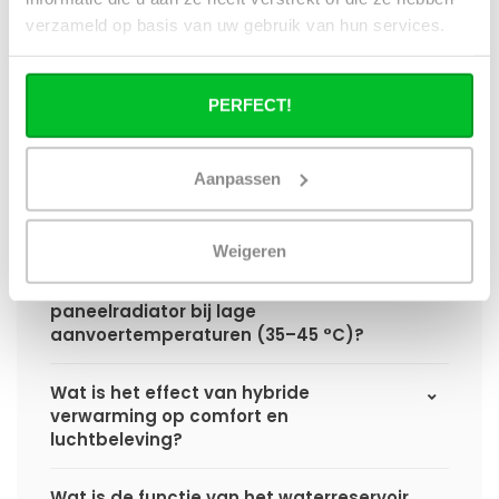
hybride paneelradiator ten opzichte van
verzameld op basis van uw gebruik van hun services.
een standaard paneelradiator?
Wat is het voordeel van geïntegreerde
PERFECT!
warmteboosters ten opzichte van losse
radiatorventilatoren?
Aanpassen
Waarom is een hybride paneelradiator
technisch geen convector?
Weigeren
Hoe presteert een hybride
paneelradiator bij lage
aanvoertemperaturen (35–45 °C)?
Wat is het effect van hybride
verwarming op comfort en
luchtbeleving?
Wat is de functie van het waterreservoir