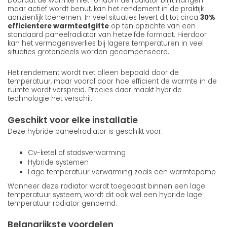
Doordat de warmte niet rondom de radiator blijft hangen
maar actief wordt benut, kan het rendement in de praktijk
aanzienlijk toenemen. In veel situaties levert dit tot circa
30%
efficientere warmteafgifte
op ten opzichte van een
standaard paneelradiator van hetzelfde formaat. Hierdoor
kan het vermogensverlies bij lagere temperaturen in veel
situaties grotendeels worden gecompenseerd.
Het rendement wordt niet alleen bepaald door de
temperatuur, maar vooral door hoe efficient de warmte in de
ruimte wordt verspreid. Precies daar maakt hybride
technologie het verschil.
Geschikt voor elke installatie
Deze hybride paneelradiator is geschikt voor:
Cv-ketel of stadsverwarming
Hybride systemen
Lage temperatuur verwarming zoals een warmtepomp
Wanneer deze radiator wordt toegepast binnen een lage
temperatuur systeem, wordt dit ook wel een hybride lage
temperatuur radiator genoemd.
Belangrijkste voordelen