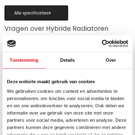
Alle specificaties
Vragen over Hybride Radiatoren
Toestemming
Details
Over
Is een hybride paneelradiator geschikt
als alternatief voor vloerverwarming?
Deze website maakt gebruik van cookies
Wanneer zijn de warmteboosters het
We gebruiken cookies om content en advertenties te
meest nuttig?
personaliseren, om functies voor social media te bieden
en om ons websiteverkeer te analyseren. Ook delen we
Wat is technisch gezien een hybride
informatie over uw gebruik van onze site met onze
paneelradiator?
partners voor social media, adverteren en analyse. Deze
partners kunnen deze gegevens combineren met andere
Hoe verschilt de warmteafgifte van een
informatie die u aan ze heeft verstrekt of die ze hebben