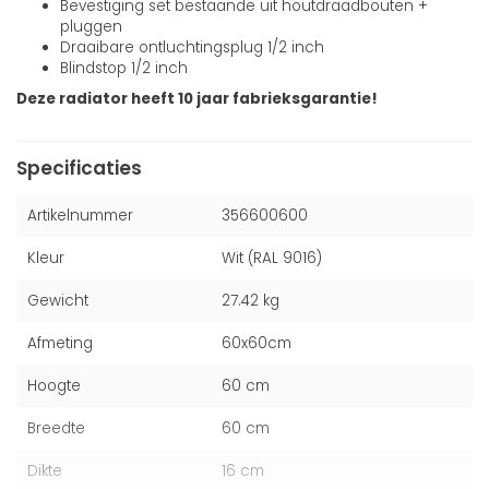
Bevestiging set bestaande uit houtdraadbouten +
pluggen
Draaibare ontluchtingsplug 1/2 inch
Blindstop 1/2 inch
Deze radiator heeft 10 jaar fabrieksgarantie!
Specificaties
Artikelnummer
356600600
Kleur
Wit (RAL 9016)
Gewicht
27.42 kg
Afmeting
60x60cm
Hoogte
60 cm
Breedte
60 cm
Dikte
16 cm