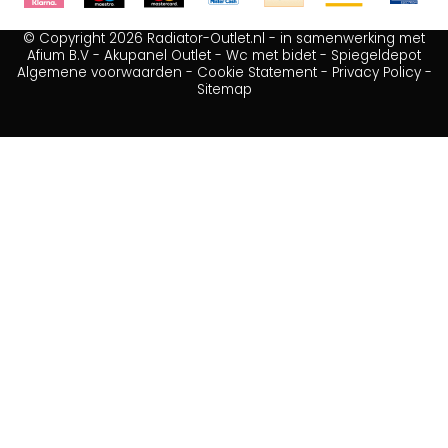
© Copyright 2026 Radiator-Outlet.nl - in samenwerking met
Afium B.V
-
Akupanel Outlet
-
Wc met bidet
-
Spiegeldepot
Algemene voorwaarden
-
Cookie Statement
-
Privacy Policy
-
Sitemap