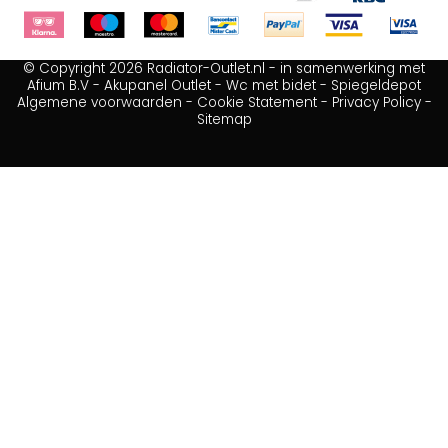
© Copyright 2026 Radiator-Outlet.nl - in samenwerking met
Afium B.V
-
Akupanel Outlet
-
Wc met bidet
-
Spiegeldepot
Algemene voorwaarden
-
Cookie Statement
-
Privacy Policy
-
Sitemap