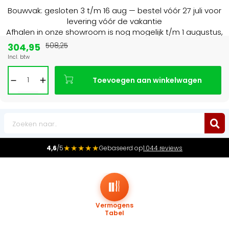
Bouwvak: gesloten 3 t/m 16 aug — bestel vóór 27 juli voor
levering vóór de vakantie
Afhalen in onze showroom is nog mogelijk t/m 1 augustus,
16:30 uur.
304,95
508,25
Incl. btw
Marktleider
in radiatoren in de Benelux
Toevoegen aan winkelwagen
0
★★★★★
4,6
/5
Gebaseerd op
1.044 reviews
Vermogens
Tabel