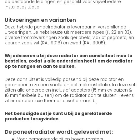
op bestaande leidingen en geschikt voor vrijwel iedere
installatiesituatie.
Uitvoeringen en varianten
Deze hybride paneelradiator is leverbaar in verschillende
uitvoeringen. Je hebt keuze uit meerdere types (11, 22 en 33),
diverse frontafwerkingen zoals geribbeld, vlak of gegroefd, en
kleuren zoals wit (RAL 9016) en zwart (RAL 9005).
Wij adviseren u bij deze radiator een aansluitset mee te
bestellen, zodat u alle onderdelen heeft om de radiator
op te hangen en aan te sluiten.
Deze aansluitset is volledig passend bij deze radiator en
garandeert u zo een snelle en optimale installatie. In deze set
zitten alle onderdelen inclusief adapters (15 mm cv buizen &
16 mm flexibele buizen) om de radiator aan te sluiten. Tevens
zit er ook een luxe thermostatische kraan bij.
Het benodigde setje kunt u bij de gerelateerde
producten terugvinden.
De paneelradiator wordt geleverd met:
Voor gemonteerde zij en boven roosters