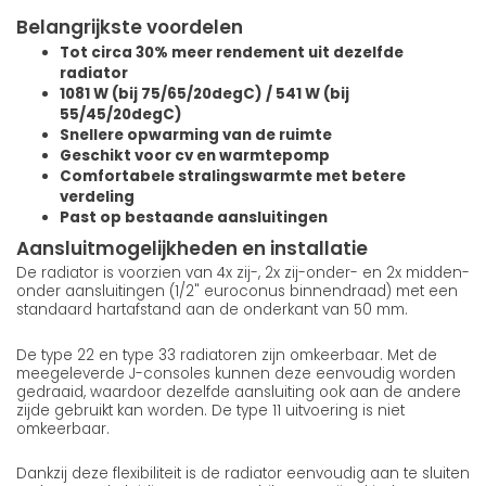
Belangrijkste voordelen
Tot circa 30% meer rendement uit dezelfde
radiator
1081 W (bij 75/65/20degC) / 541 W (bij
55/45/20degC)
Snellere opwarming van de ruimte
Geschikt voor cv en warmtepomp
Comfortabele stralingswarmte met betere
verdeling
Past op bestaande aansluitingen
Aansluitmogelijkheden en installatie
De radiator is voorzien van 4x zij-, 2x zij-onder- en 2x midden-
onder aansluitingen (1/2" euroconus binnendraad) met een
standaard hartafstand aan de onderkant van 50 mm.
De type 22 en type 33 radiatoren zijn omkeerbaar. Met de
meegeleverde J-consoles kunnen deze eenvoudig worden
gedraaid, waardoor dezelfde aansluiting ook aan de andere
zijde gebruikt kan worden. De type 11 uitvoering is niet
omkeerbaar.
Dankzij deze flexibiliteit is de radiator eenvoudig aan te sluiten