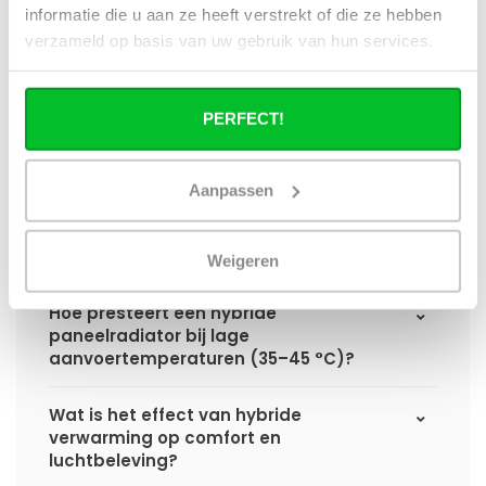
informatie die u aan ze heeft verstrekt of die ze hebben
Hoe verschilt de warmteafgifte van een
verzameld op basis van uw gebruik van hun services.
hybride paneelradiator ten opzichte van
een standaard paneelradiator?
PERFECT!
Wat is het voordeel van geïntegreerde
warmteboosters ten opzichte van losse
radiatorventilatoren?
Aanpassen
Waarom is een hybride paneelradiator
technisch geen convector?
Weigeren
Hoe presteert een hybride
paneelradiator bij lage
aanvoertemperaturen (35–45 °C)?
Wat is het effect van hybride
verwarming op comfort en
luchtbeleving?