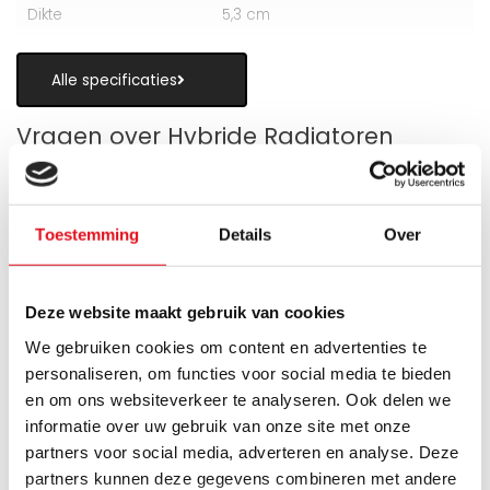
Dikte
5,3 cm
Alle specificaties
Vragen over Hybride Radiatoren
Toestemming
Details
Over
Is een hybride paneelradiator geschikt
als alternatief voor vloerverwarming?
Deze website maakt gebruik van cookies
We gebruiken cookies om content en advertenties te
Wanneer zijn de warmteboosters het
personaliseren, om functies voor social media te bieden
meest nuttig?
en om ons websiteverkeer te analyseren. Ook delen we
informatie over uw gebruik van onze site met onze
Wat is technisch gezien een hybride
partners voor social media, adverteren en analyse. Deze
paneelradiator?
partners kunnen deze gegevens combineren met andere