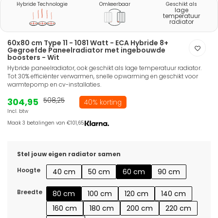
Hybride Technologie
Omkeerbaar
Geschikt als
lage
temperatuur
radiator
60x80 cm Type 11 - 1081 Watt - ECA Hybride 8+
Gegroefde Paneelradiator met ingebouwde
boosters - Wit
Hybride paneelradiator, ook geschikt als lage temperatuur radiator.
Tot 30% efficiënter verwarmen, snelle opwarming en geschikt voor
warmtepomp en cv-installaties.
304,95
508,25
40% korting
Incl. btw
Maak 3 betalingen van €101,65.
Stel jouw eigen radiator samen
Hoogte
40 cm
50 cm
60 cm
90 cm
Breedte
80 cm
100 cm
120 cm
140 cm
160 cm
180 cm
200 cm
220 cm