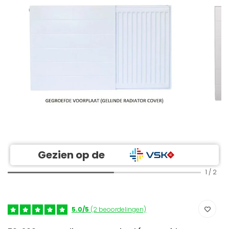
Gezien op de
1
/
2
5.0/5
(2 beoordelingen)