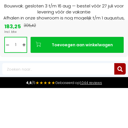
Bouwvak: gesloten 3 t/m 16 aug — bestel vóór 27 juli voor
levering vóór de vakantie
Afhalen in onze showroom is nog mogelijk t/m 1 augustus,
16:30 uur.
183,25
305,42
Incl. btw
15+ jaar
de radiator specialist in NL & BE
Toevoegen aan winkelwagen
0
★★★★★
4,6
/5
Gebaseerd op
1.044 reviews