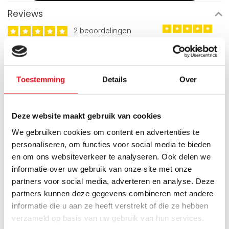
Reviews
2 beoordelingen
Schrijf een review
Toestemming
Details
Over
Soenita
Geplaatst op 25 September 2024 at 13:33
Deze website maakt gebruik van cookies
Energiezuinig en elegant" Wat mij direct opviel aan deze
paneelradiator is hoe energiezuinig hij is. Ik merk dat mijn
We gebruiken cookies om content en advertenties te
stookkosten lager zijn, terwijl de kamers snel opwarmen. Het
personaliseren, om functies voor social media te bieden
gegroefde design is een mooie bonus en geeft de ruimte net
dat beetje extra. Dit is een investering waar ik geen spijt van
en om ons websiteverkeer te analyseren. Ook delen we
heb gehad. Ideaal voor wie warmte én een fraai interieur
informatie over uw gebruik van onze site met onze
zoekt
partners voor social media, adverteren en analyse. Deze
partners kunnen deze gegevens combineren met andere
informatie die u aan ze heeft verstrekt of die ze hebben
Thirza Flos
Geplaatst op 30 Juni 2023 at 17:25
verzameld op basis van uw gebruik van hun services.
Erg tevreden met radiator-outlet! Eerst met mijn