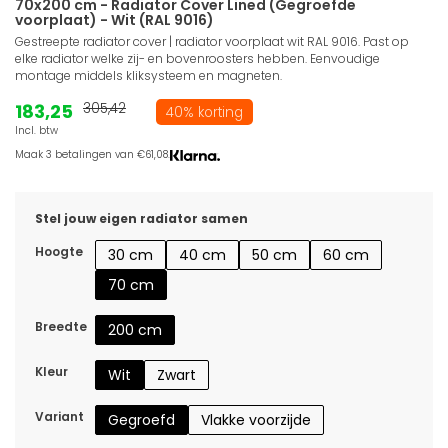
70x200 cm - Radiator Cover Lined (Gegroefde
voorplaat) - Wit (RAL 9016)
Gestreepte radiator cover | radiator voorplaat wit RAL 9016. Past op
elke radiator welke zij- en bovenroosters hebben. Eenvoudige
montage middels kliksysteem en magneten.
183,25
305,42
40% korting
Incl. btw
Maak 3 betalingen van €61,08.
Stel jouw eigen radiator samen
Hoogte
30 cm
40 cm
50 cm
60 cm
70 cm
Breedte
200 cm
Kleur
Wit
Zwart
Variant
Gegroefd
Vlakke voorzijde