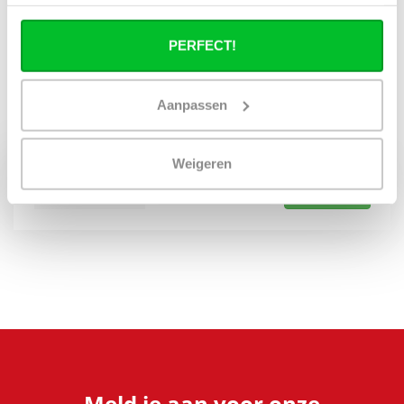
handdoekradiatoren en nu met de voorplaten.
PERFECT!
Wanneer bezorgt de vrachtservice in
uw regio?
Aanpassen
Geldt niet voor postzendingen!
Weigeren
Opvragen
Meld je aan voor onze