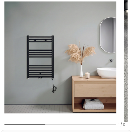
1
/
3