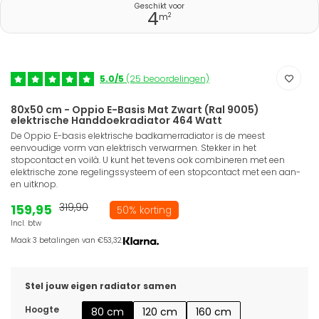
Geschikt voor
4
2
m
5.0/5
(25 beoordelingen)
80x50 cm - Oppio E-Basis Mat Zwart (Ral 9005)
elektrische Handdoekradiator 464 Watt
De Oppio E-basis elektrische badkamerradiator is de meest
eenvoudige vorm van elektrisch verwarmen. Stekker in het
stopcontact en voilà. U kunt het tevens ook combineren met een
elektrische zone regelingssysteem of een stopcontact met een aan-
en uitknop.
159,95
319,90
50% korting
Incl. btw
Maak 3 betalingen van €53,32.
Stel jouw eigen radiator samen
Hoogte
80 cm
120 cm
160 cm