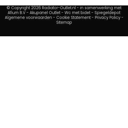
© Copyright 2026 Radiator-Outlet.nl - in samenwerking met
Afium B.V
-
Akupanel Outlet
-
Wc met bidet
-
Spiegeldepot
Algemene voorwaarden
-
Cookie Statement
-
Privacy Policy
-
Sitemap