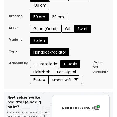
180 cm
Breedte
50 cm
60 cm
Kleur
Goud (Goud)
Wit
Zwart
Variant
Spijlen
Type
Handdoekradiator
Wat is
Aansluiting
CV installatie
E-Basis
het
Elektrisch
Eco Digital
verschil?
Future
Smart Wifi
Niet zeker welke
radiator je nodig
hebt?
Doe de keuzehulp
Gebruik onze keuzehulp en
vind snel de juiste radiator.