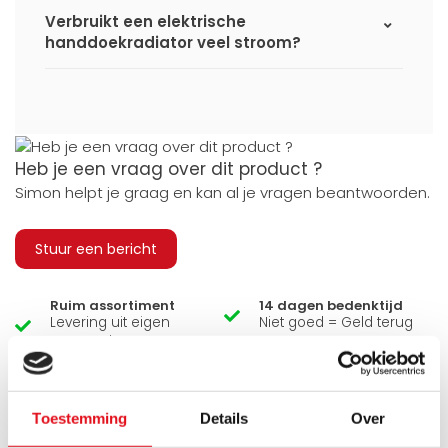
Verbruikt een elektrische
handdoekradiator veel stroom?
Heb je een vraag over dit product ?
Simon helpt je graag en kan al je vragen beantwoorden.
Stuur een bericht
Ruim assortiment
14 dagen bedenktijd
Levering uit eigen
Niet goed = Geld terug
voorraad
Zelf ophalen in de
Snelle levering in
winkel?
Nederland en België
Wij zijn 6 dagen per
Geen onverwachte
Toestemming
Details
Over
week open.
kosten achteraf