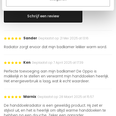
25 beoordelingen
Schrijf een review
Sander
Geplaatst op 21 Mei 2025 at 13:16
Radiator zorgt ervoor dat mijn badkamer lekker warm word.
Ken
Geplaatst op 7 April 2025 at 17:39
Perfecte toevoeging aan mijn badkamer! De Oppio is
makkelijk in te stellen en verwarmt mijn handdoeken heerlijk.
Het energieverbruik is laag, wat ik echt waardeer.
Marnix
Geplaatst op 28 Maart 2025 at 15:57
De handdoekradiator is een geweldig product. Hij ziet er
stijlvol uit, en het is heerlijk om altijd warme handdoeken te
hebben na een douche. Zeker een aanrader.