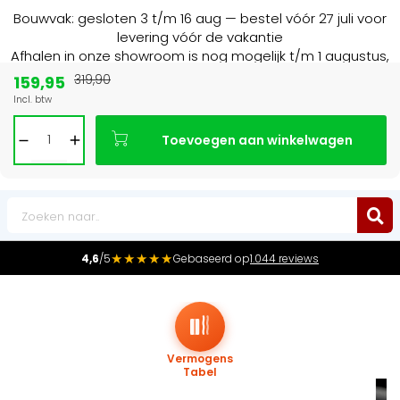
Bouwvak: gesloten 3 t/m 16 aug — bestel vóór 27 juli voor
levering vóór de vakantie
Afhalen in onze showroom is nog mogelijk t/m 1 augustus,
16:30 uur.
159,95
319,90
Incl. btw
Marktleider
in radiatoren in de Benelux
Toevoegen aan winkelwagen
0
★★★★★
4,6
/5
Gebaseerd op
1.044 reviews
Vermogens
Tabel