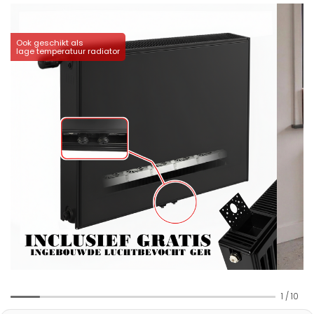
Ook geschikt als
lage temperatuur radiator
1
/
10