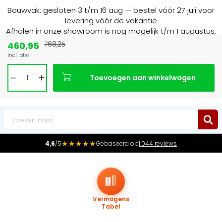
Bouwvak: gesloten 3 t/m 16 aug — bestel vóór 27 juli voor
levering vóór de vakantie
Afhalen in onze showroom is nog mogelijk t/m 1 augustus,
16:30 uur.
460,95
768,25
Incl. btw
Marktleider
in radiatoren in de Benelux
Toevoegen aan winkelwagen
0
★★★★★
4,6
/5
Gebaseerd op
1.044 reviews
Vermogens
Tabel