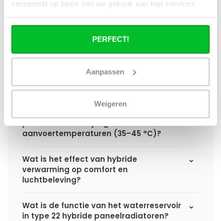
verzameld op basis van uw gebruik van hun services.
een standaard paneelradiator?
Wat is het voordeel van geïntegreerde
PERFECT!
warmteboosters ten opzichte van losse
radiatorventilatoren?
Aanpassen
Waarom is een hybride paneelradiator
technisch geen convector?
Weigeren
Hoe presteert een hybride
paneelradiator bij lage
aanvoertemperaturen (35–45 °C)?
Wat is het effect van hybride
verwarming op comfort en
luchtbeleving?
Wat is de functie van het waterreservoir
in type 22 hybride paneelradiatoren?