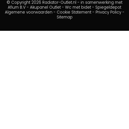
© Copyright 2026 Radiator-Outlet.nl - in samenwerking met
Afium B.V
-
Akupanel Outlet
-
Wc met bidet
-
Spiegeldepot
Algemene voorwaarden
-
Cookie Statement
-
Privacy Policy
-
Sitemap