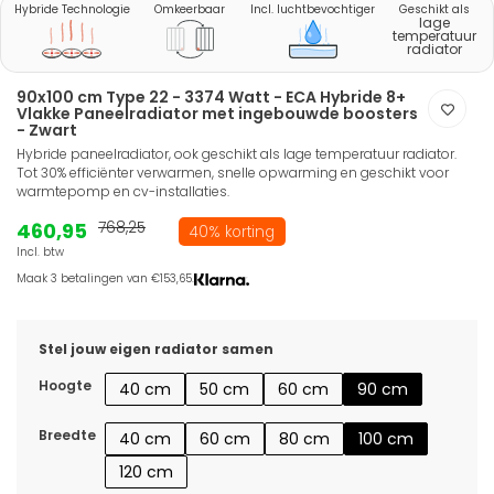
Hybride Technologie
Omkeerbaar
Incl. luchtbevochtiger
Geschikt als
lage
temperatuur
radiator
90x100 cm Type 22 - 3374 Watt - ECA Hybride 8+
Vlakke Paneelradiator met ingebouwde boosters
- Zwart
Hybride paneelradiator, ook geschikt als lage temperatuur radiator.
Tot 30% efficiënter verwarmen, snelle opwarming en geschikt voor
warmtepomp en cv-installaties.
460,95
768,25
40% korting
Incl. btw
Maak 3 betalingen van €153,65.
Stel jouw eigen radiator samen
Hoogte
40 cm
50 cm
60 cm
90 cm
Breedte
40 cm
60 cm
80 cm
100 cm
120 cm