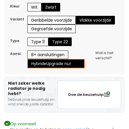
Kleur
Wit
Zwart
Variant
Geribbelde voorzijde
Vlakke voorzijde
Gegroefde voorzijde
Type
Type 11
Type 22
Wat is het
Aansl.
8+ aansluitingen
verschil?
Hybride
Upgrade nu!
Niet zeker welke
radiator je nodig
hebt?
Doe de keuzehulp
Gebruik onze keuzehulp en
vind snel de juiste radiator.
Op voorraad