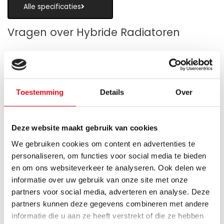
Alle specificaties
Vragen over Hybride Radiatoren
Toestemming
Details
Over
Is een hybride paneelradiator geschikt
als alternatief voor vloerverwarming?
Deze website maakt gebruik van cookies
Wanneer zijn de warmteboosters het
We gebruiken cookies om content en advertenties te
meest nuttig?
personaliseren, om functies voor social media te bieden
en om ons websiteverkeer te analyseren. Ook delen we
Wat is technisch gezien een hybride
informatie over uw gebruik van onze site met onze
paneelradiator?
partners voor social media, adverteren en analyse. Deze
partners kunnen deze gegevens combineren met andere
Hoe verschilt de warmteafgifte van een
informatie die u aan ze heeft verstrekt of die ze hebben
hybride paneelradiator ten opzichte van