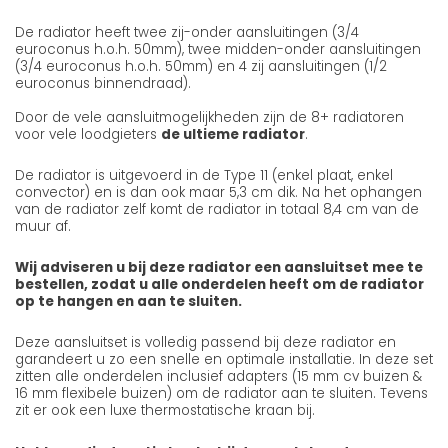
De radiator heeft twee zij-onder aansluitingen (3/4
euroconus h.o.h. 50mm), twee midden-onder aansluitingen
(3/4 euroconus h.o.h. 50mm) en 4 zij aansluitingen (1/2
euroconus binnendraad).
Door de vele aansluitmogelijkheden zijn de 8+ radiatoren
voor vele loodgieters
de ultieme radiator
.
De radiator is uitgevoerd in de Type 11 (enkel plaat, enkel
convector) en is dan ook maar 5,3 cm dik. Na het ophangen
van de radiator zelf komt de radiator in totaal 8,4 cm van de
muur af.
Wij adviseren u bij deze radiator een aansluitset mee te
bestellen, zodat u alle onderdelen heeft om de radiator
op te hangen en aan te sluiten.
Deze aansluitset is volledig passend bij deze radiator en
garandeert u zo een snelle en optimale installatie. In deze set
zitten alle onderdelen inclusief adapters (15 mm cv buizen &
16 mm flexibele buizen) om de radiator aan te sluiten. Tevens
zit er ook een luxe thermostatische kraan bij.