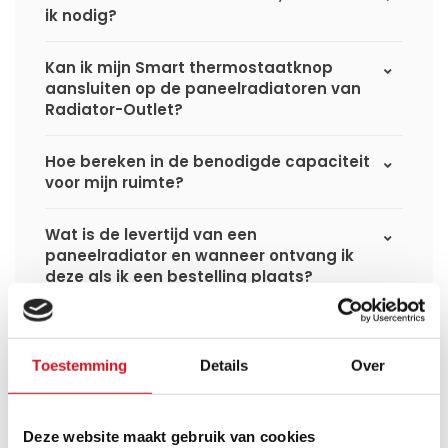
ik nodig?
Kan ik mijn Smart thermostaatknop
aansluiten op de paneelradiatoren van
Radiator-Outlet?
Hoe bereken in de benodigde capaciteit
voor mijn ruimte?
Wat is de levertijd van een
paneelradiator en wanneer ontvang ik
deze als ik een bestelling plaats?
Ik heb een (hybride) warmtepomp
installatie, kan ik alle radiatoren
Toestemming
Details
Over
gebruiken uit de website?
Kan ik alle radiatoren op de website
Deze website maakt gebruik van cookies
toepassen in combinatie met