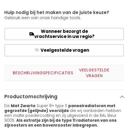
Hulp nodig bij het maken van de juiste keuze?
Gebruik een van onze handige tools.
Wanneer bezorgt de
vrachtservice in uw regio?
Veelgestelde vragen
Q
A
VEELGESTELDE
BESCHRIJVING
SPECIFICATIES
VRAGEN
Productomschrijving
De
Mat Zwarte
Super 8+ type 11
paneelradiatoren met
gegroefde (gelijnde) voorzijde
die wij aanbieden hebben
een matte poedercoating en zij uitgevoerd in de RAL kleur
9005.
Als extratje zijn bij de type 11 radiatoren van ons
zijroosters en een bovenrooster inbegrepen.