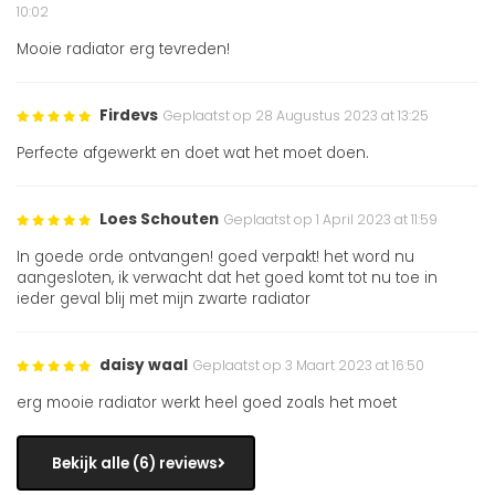
10:02
Mooie radiator erg tevreden!
Firdevs
Geplaatst op 28 Augustus 2023 at 13:25
Perfecte afgewerkt en doet wat het moet doen.
Loes Schouten
Geplaatst op 1 April 2023 at 11:59
In goede orde ontvangen! goed verpakt! het word nu
aangesloten, ik verwacht dat het goed komt tot nu toe in
ieder geval blij met mijn zwarte radiator
daisy waal
Geplaatst op 3 Maart 2023 at 16:50
erg mooie radiator werkt heel goed zoals het moet
Bekijk alle (6) reviews