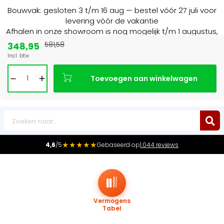
Bouwvak: gesloten 3 t/m 16 aug — bestel vóór 27 juli voor
levering vóór de vakantie
Afhalen in onze showroom is nog mogelijk t/m 1 augustus,
16:30 uur.
348,95
581,58
Incl. btw
Marktleider
in radiatoren in de Benelux
Toevoegen aan winkelwagen
0
★★★★★
4,6
/5
Gebaseerd op
1.044 reviews
Vermogens
Tabel