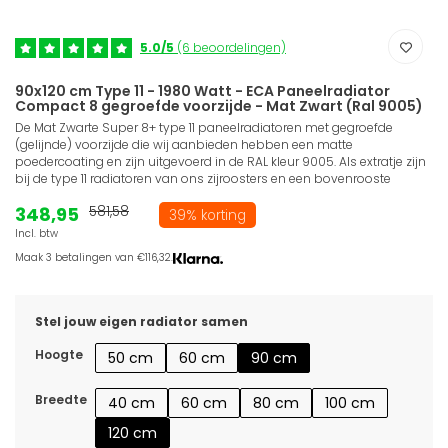
5.0/5
(6 beoordelingen)
90x120 cm Type 11 - 1980 Watt - ECA Paneelradiator
Compact 8 gegroefde voorzijde - Mat Zwart (Ral 9005)
De Mat Zwarte Super 8+ type 11 paneelradiatoren met gegroefde
(gelijnde) voorzijde die wij aanbieden hebben een matte
poedercoating en zijn uitgevoerd in de RAL kleur 9005. Als extratje zijn
bij de type 11 radiatoren van ons zijroosters en een bovenrooste
348,95
581,58
39% korting
Incl. btw
Maak 3 betalingen van €116,32.
Stel jouw eigen radiator samen
Hoogte
50 cm
60 cm
90 cm
Breedte
40 cm
60 cm
80 cm
100 cm
120 cm