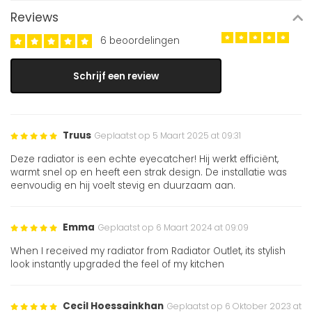
Reviews
6 beoordelingen
Schrijf een review
Truus
Geplaatst op 5 Maart 2025 at 09:31
Deze radiator is een echte eyecatcher! Hij werkt efficiënt,
warmt snel op en heeft een strak design. De installatie was
eenvoudig en hij voelt stevig en duurzaam aan.
Emma
Geplaatst op 6 Maart 2024 at 09:09
When I received my radiator from Radiator Outlet, its stylish
look instantly upgraded the feel of my kitchen
Cecil Hoessainkhan
Geplaatst op 6 Oktober 2023 at