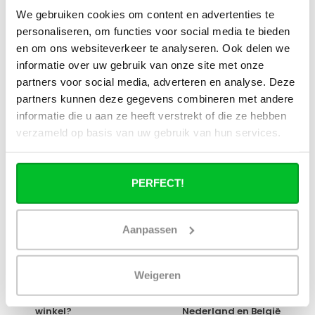
stadsverwarming?
We gebruiken cookies om content en advertenties te
personaliseren, om functies voor social media te bieden
Werkt een paneelradiator ook bij 40
en om ons websiteverkeer te analyseren. Ook delen we
graden aanvoertemperatuur?
informatie over uw gebruik van onze site met onze
partners voor social media, adverteren en analyse. Deze
partners kunnen deze gegevens combineren met andere
informatie die u aan ze heeft verstrekt of die ze hebben
verzameld op basis van uw gebruik van hun services.
Heb je een vraag over dit product ?
Simon helpt je graag en kan al je vragen beantwoorden.
PERFECT!
Stuur een bericht
Aanpassen
Ruim assortiment
14 dagen bedenktijd
Levering uit eigen
Niet goed = Geld terug
voorraad
Weigeren
Zelf ophalen in de
Snelle levering in
winkel?
Nederland en België