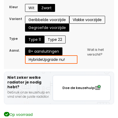
Kleur
Wit
Zwart
Variant
Geribbelde voorzijde
Vlakke voorzijde
Gegroefde voorzijde
Type
Type 11
Type 22
Wat is het
Aansl.
8+ aansluitingen
verschil?
Hybride
Upgrade nu!
Niet zeker welke
radiator je nodig
hebt?
Doe de keuzehulp
Gebruik onze keuzehulp en
vind snel de juiste radiator.
Op voorraad