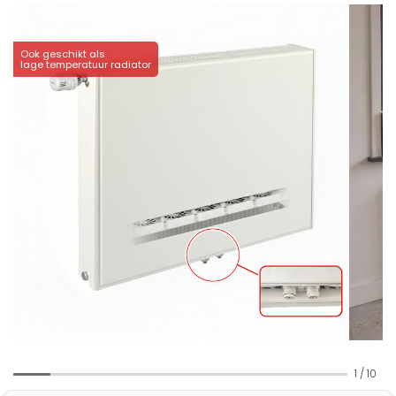
Ook geschikt als
lage temperatuur radiator
1
/
10