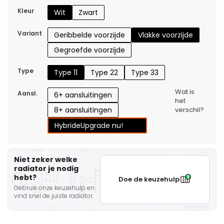
Kleur
Wit
Zwart
Variant
Geribbelde voorzijde
Vlakke voorzijde
Gegroefde voorzijde
Type
Type 11
Type 22
Type 33
Wat is
Aansl.
6+ aansluitingen
het
8+ aansluitingen
verschil?
Hybride
Upgrade nu!
Niet zeker welke
radiator je nodig
hebt?
Doe de keuzehulp
Gebruik onze keuzehulp en
vind snel de juiste radiator.