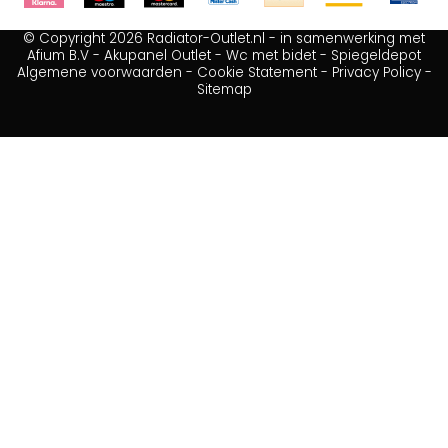
© Copyright 2026 Radiator-Outlet.nl - in samenwerking met
Afium B.V
-
Akupanel Outlet
-
Wc met bidet
-
Spiegeldepot
Algemene voorwaarden
-
Cookie Statement
-
Privacy Policy
-
Sitemap