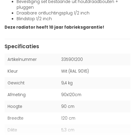
Bevestiging set bestaande uit houtdraadbouten +
pluggen
Draaibare ontluchtingsplug 1/2 inch
Blindstop 1/2 inch
Deze radiator heeft 10 jaar fabrieksgarantie!
Specificaties
Artikelnummer
335901200
Kleur
Wit (RAL 9016)
Gewicht
9,4 kg
Afmeting
90x120cm
Hoogte
90 cm
Breedte
120 cm
Dikte
5,3 cm