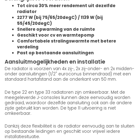
Tot circa 30% meer rendement uit dezelfde
radiator
2277 W (bij 75/65/20degC) / 1139 W (bij
55/45/20degC)
Snellere opwarming van de ruimte
Geschikt voor cv en warmtepomp
Comfortabele stralingswarmte met betere
verdeling
Past op bestaande aansluitingen
Aansluitmogelijkheden en installatie
De radiator is voorzien van 4x zij-, 2x zij-onder- en 2x midden-
onder aansluitingen (1/2" euroconus binnendraad) met een
standaard hartafstand aan de onderkant van 50 mm.
De type 22 en type 33 radiatoren zijn omkeerbaar. Met de
meegeleverde J-consoles kunnen deze eenvoudig worden
gedraaid, waardoor dezelfde aansluiting ook aan de andere
zijde gebruikt kan worden. De type 11 uitvoering is niet
omkeerbaar.
Dankzij deze flexibiliteit is de radiator eenvoudig aan te sluiten
op bestaande leidingen en geschikt voor vrijwel iedere
installatiesituatie.