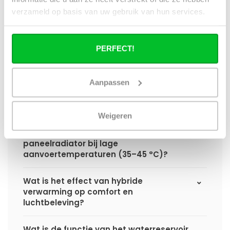
hybride paneelradiator ten opzichte van
verzameld op basis van uw gebruik van hun services.
een standaard paneelradiator?
Wat is het voordeel van geïntegreerde
PERFECT!
warmteboosters ten opzichte van losse
radiatorventilatoren?
Aanpassen
Waarom is een hybride paneelradiator
technisch geen convector?
Weigeren
Hoe presteert een hybride
paneelradiator bij lage
aanvoertemperaturen (35–45 °C)?
Wat is het effect van hybride
verwarming op comfort en
luchtbeleving?
Wat is de functie van het waterreservoir