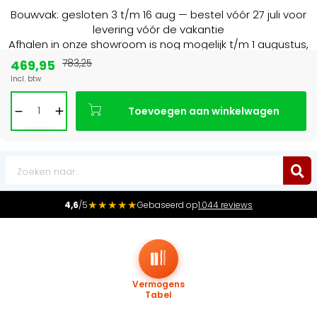
Bouwvak: gesloten 3 t/m 16 aug — bestel vóór 27 juli voor
levering vóór de vakantie
Afhalen in onze showroom is nog mogelijk t/m 1 augustus,
16:30 uur.
469,95
783,25
Incl. btw
Marktleider
in radiatoren in de Benelux
Toevoegen aan winkelwagen
0
★★★★★
4,6
/5
Gebaseerd op
1.044 reviews
Vermogens
Tabel