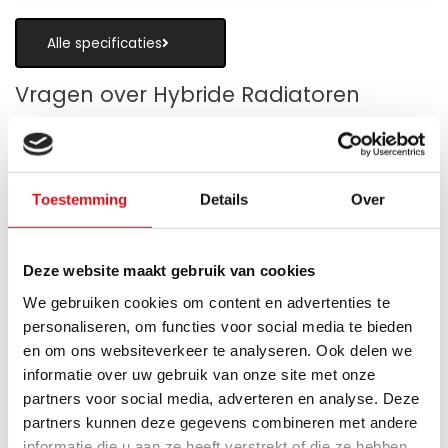
Alle specificaties
Vragen over Hybride Radiatoren
Toestemming
Details
Over
Is een hybride paneelradiator geschikt
als alternatief voor vloerverwarming?
Deze website maakt gebruik van cookies
Wanneer zijn de warmteboosters het
We gebruiken cookies om content en advertenties te
meest nuttig?
personaliseren, om functies voor social media te bieden
en om ons websiteverkeer te analyseren. Ook delen we
Wat is technisch gezien een hybride
informatie over uw gebruik van onze site met onze
paneelradiator?
partners voor social media, adverteren en analyse. Deze
partners kunnen deze gegevens combineren met andere
Hoe verschilt de warmteafgifte van een
informatie die u aan ze heeft verstrekt of die ze hebben