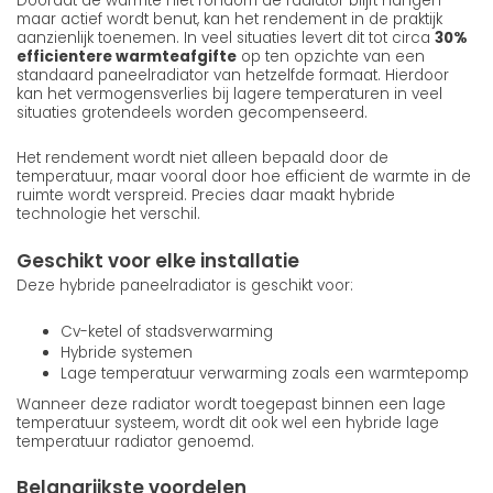
Doordat de warmte niet rondom de radiator blijft hangen
maar actief wordt benut, kan het rendement in de praktijk
aanzienlijk toenemen. In veel situaties levert dit tot circa
30%
efficientere warmteafgifte
op ten opzichte van een
standaard paneelradiator van hetzelfde formaat. Hierdoor
kan het vermogensverlies bij lagere temperaturen in veel
situaties grotendeels worden gecompenseerd.
Het rendement wordt niet alleen bepaald door de
temperatuur, maar vooral door hoe efficient de warmte in de
ruimte wordt verspreid. Precies daar maakt hybride
technologie het verschil.
Geschikt voor elke installatie
Deze hybride paneelradiator is geschikt voor:
Cv-ketel of stadsverwarming
Hybride systemen
Lage temperatuur verwarming zoals een warmtepomp
Wanneer deze radiator wordt toegepast binnen een lage
temperatuur systeem, wordt dit ook wel een hybride lage
temperatuur radiator genoemd.
Belangrijkste voordelen