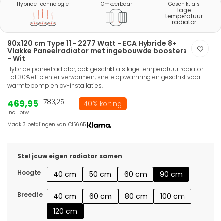
Hybride Technologie
Omkeerbaar
Geschikt als
lage
temperatuur
radiator
90x120 cm Type 11 - 2277 Watt - ECA Hybride 8+
Vlakke Paneelradiator met ingebouwde boosters
- Wit
Hybride paneelradiator, ook geschikt als lage temperatuur radiator.
Tot 30% efficiënter verwarmen, snelle opwarming en geschikt voor
warmtepomp en cv-installaties.
469,95
783,25
40% korting
Incl. btw
Maak 3 betalingen van €156,65.
Stel jouw eigen radiator samen
Hoogte
40 cm
50 cm
60 cm
90 cm
Breedte
40 cm
60 cm
80 cm
100 cm
120 cm