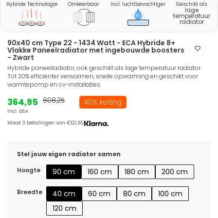
Hybride Technologie
Omkeerbaar
Incl. luchtbevochtiger
Geschikt als
lage
temperatuur
radiator
90x40 cm Type 22 - 1434 Watt - ECA Hybride 8+
Vlakke Paneelradiator met ingebouwde boosters
- Zwart
Hybride paneelradiator, ook geschikt als lage temperatuur radiator.
Tot 30% efficiënter verwarmen, snelle opwarming en geschikt voor
warmtepomp en cv-installaties.
364,95
608,25
40% korting
Incl. btw
Maak 3 betalingen van €121,65.
Stel jouw eigen radiator samen
Hoogte
90 cm
160 cm
180 cm
200 cm
Breedte
40 cm
60 cm
80 cm
100 cm
120 cm