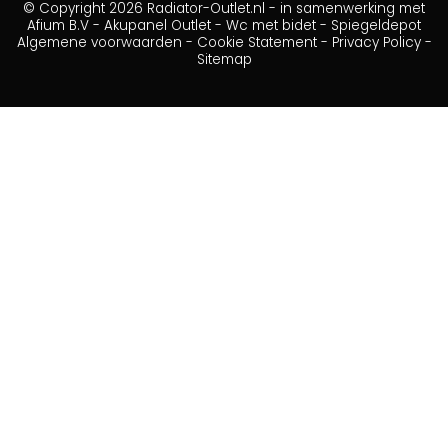
© Copyright 2026 Radiator-Outlet.nl - in samenwerking met
Afium B.V
-
Akupanel Outlet
-
Wc met bidet
-
Spiegeldepot
Algemene voorwaarden
-
Cookie Statement
-
Privacy Policy
-
Sitemap