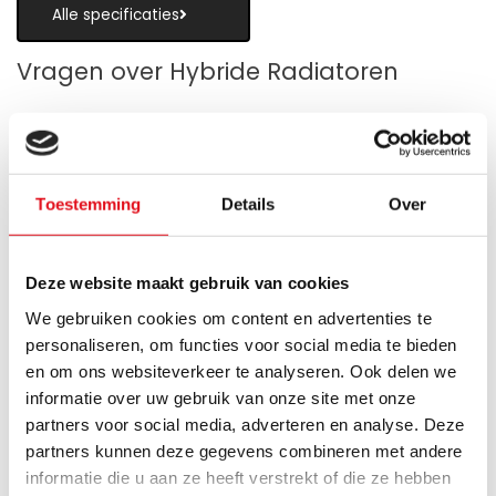
Alle specificaties
Vragen over Hybride Radiatoren
Toestemming
Details
Over
Is een hybride paneelradiator geschikt
als alternatief voor vloerverwarming?
Deze website maakt gebruik van cookies
Wanneer zijn de warmteboosters het
We gebruiken cookies om content en advertenties te
meest nuttig?
personaliseren, om functies voor social media te bieden
en om ons websiteverkeer te analyseren. Ook delen we
Wat is technisch gezien een hybride
informatie over uw gebruik van onze site met onze
paneelradiator?
partners voor social media, adverteren en analyse. Deze
partners kunnen deze gegevens combineren met andere
Hoe verschilt de warmteafgifte van een
informatie die u aan ze heeft verstrekt of die ze hebben
hybride paneelradiator ten opzichte van