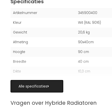
Specificaties
Artikelnummer
345900400
Kleur
Wit (RAL 9016)
Gewicht
20,6 kg
Afmeting
90x40cm
Hoogte
90 cm
Breedte
40 cm
Dikte
10,3 cm
Alle specificaties
Vragen over Hybride Radiatoren