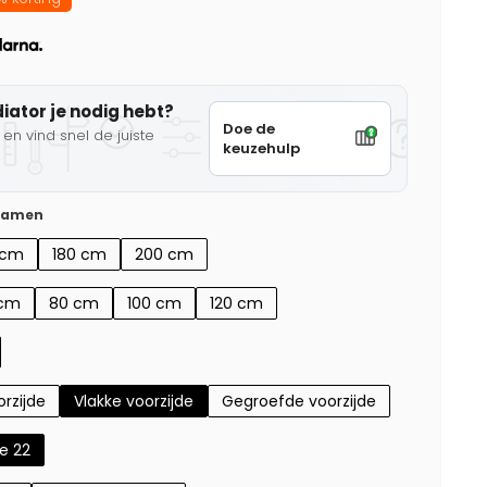
diator je nodig hebt?
Doe de
en vind snel de juiste
keuzehulp
 samen
 cm
180 cm
200 cm
 cm
80 cm
100 cm
120 cm
rzijde
Vlakke voorzijde
Gegroefde voorzijde
e 22