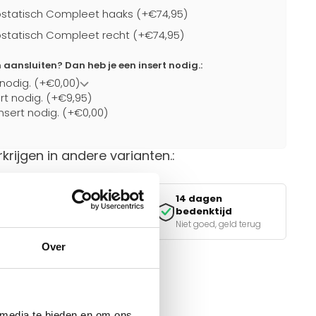
statisch Compleet haaks (+€74,95)
statisch Compleet recht (+€74,95)
ansluiten? Dan heb je een insert nodig.:
 nodig. (+€0,00)
ert nodig. (+€9,95)
nsert nodig. (+€0,00)
rkrijgen in andere varianten.:
14 dagen
Veilig betalen
bedenktijd
iDEAL, Klarna & meer
Niet goed, geld terug
Over
van de juiste keuze?
e tools.
 media te bieden en om ons