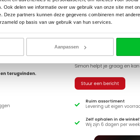
tvoeringen. Je hebt keuze uit
. Ook delen we informatie over uw gebruik van onze site met on
 geribbeld, vlak of gegroefd, en
e. Deze partners kunnen deze gegevens combineren met andere i
v
erzameld op basis van uw gebruik van hun services.
 bestellen, zodat u alle
 sluiten.
Q
arandeert u zo een snelle en
Aanpassen
usief adapters (15 mm cv buizen
ns zit er ook een luxe
Heb je een vraag over d
Simon helpt je graag en kan
ten terugvinden.
Stuur een bericht
Ruim assortiment
uggen
Levering uit eigen voorra
Zelf ophalen in de winkel
Wij zijn 6 dagen per wee