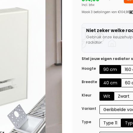
Incl. btw
Maak 3 betalingen van €104,98.
Niet zeker welke ra
Gebruik onze keuzehulp 
radiator.
Stel jouw eigen radiator
Hoogte
90 cm
160
Breedte
40 cm
60
Kleur
Wit
Zwart
Variant
Geribbelde voo
Type
Type 11
Typ