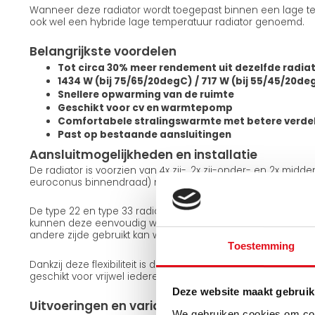
Wanneer deze radiator wordt toegepast binnen een lage te
ook wel een hybride lage temperatuur radiator genoemd.
Belangrijkste voordelen
Tot circa 30% meer rendement uit dezelfde radia
1434 W (bij 75/65/20degC) / 717 W (bij 55/45/20de
Snellere opwarming van de ruimte
Geschikt voor cv en warmtepomp
Comfortabele stralingswarmte met betere verde
Past op bestaande aansluitingen
Aansluitmogelijkheden en installatie
De radiator is voorzien van 4x zij-, 2x zij-onder- en 2x midd
euroconus binnendraad) met een standaard hartafstand a
De type 22 en type 33 radiatoren zijn omkeerbaar. Met de
kunnen deze eenvoudig worden gedraaid, waardoor dezelfd
andere zijde gebruikt kan worden. De type 11 uitvoering is n
Toestemming
Dankzij deze flexibiliteit is de radiator eenvoudig aan te sl
geschikt voor vrijwel iedere installatiesituatie.
Deze website maakt gebruik
Uitvoeringen en varianten
We gebruiken cookies om cont