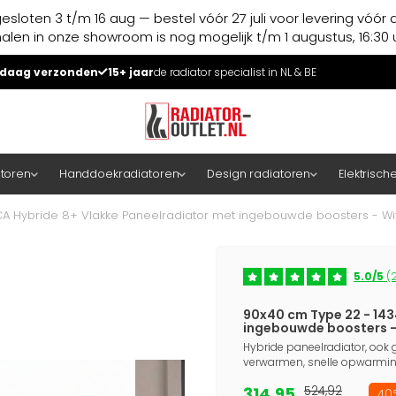
esloten 3 t/m 16 aug — bestel vóór 27 juli voor levering vóór 
halen in onze showroom is nog mogelijk t/m 1 augustus, 16:30 u
daag verzonden
15+ jaar
de radiator specialist in NL & BE
atoren
Handdoekradiatoren
Design radiatoren
Elektrisch
CA Hybride 8+ Vlakke Paneelradiator met ingebouwde boosters - Wi
5.0/5
(2
90x40 cm Type 22 - 143
ingebouwde boosters -
Hybride paneelradiator, ook g
verwarmen, snelle opwarming
314,95
524,92
40%