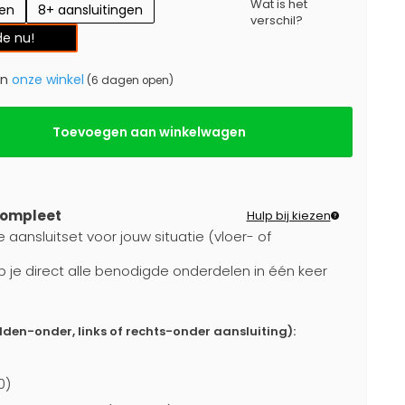
Wat is het
gen
8+ aansluitingen
verschil?
e nu!
in
onze winkel
(6 dagen open)
Toevoegen aan winkelwagen
compleet
Hulp bij kiezen
 aansluitset voor jouw situatie (vloer- of
b je direct alle benodigde onderdelen in één keer
dden-onder, links of rechts-onder aansluiting):
0)