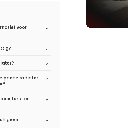
rnatief voor
ttig?
iator?
de paneelradiator
or?
eboosters ten
sch geen