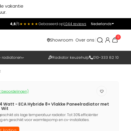
de vakantie
ur.
4,6
/5
★★★★★
Gebaseerd op
1.044 reviews
Nederlands
Incl.
Excl.
0
Showroom
Over ons
BTW
e radiatoren
Radiator keuzehulp
010-333 82 10
t
 beoordelingen)
4 Watt - ECA Hybride 8+ Vlakke Paneelradiator met
 Wit
eschikt als lage temperatuur radiator. Tot 30% efficiënter
 en geschikt voor warmtepomp en cv-installaties.
 korting