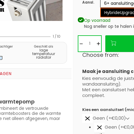
Aansl.
6+ aansluitin
Hybride
Upgrad
Op voorraad
Nog sneller op te halen 
1
/
10
vochtiger
Geschikt als
lage
Choose from:
temperatuur
radiator
Maak je aansluiting 
RAGEN
Kies eenvoudig de juiste
wandaansluiting).
Met een aansluitset he
compleet.
en warmtepomp
combineert de vertrouwde
Kies een aansluitset (mi
 warmteboosters die de warmte
Geen (+€0,00)
e niet alleen afgegeven, maar
Geen (+€0,0