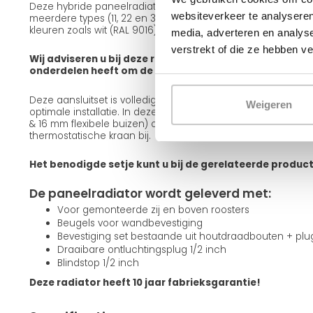
Deze hybride paneelradiator is leverbaar in verschillende ui
websiteverkeer te analyseren
meerdere types (11, 22 en 33), diverse frontafwerkingen zoals
kleuren zoals wit (RAL 9016) en zwart (RAL 9005).
media, adverteren en analys
verstrekt of die ze hebben v
Wij adviseren u bij deze radiator een aansluitset mee te
onderdelen heeft om de radiator op te hangen en aan te
Deze aansluitset is volledig passend bij deze radiator en g
Weigeren
optimale installatie. In deze set zitten alle onderdelen incl
& 16 mm flexibele buizen) om de radiator aan te sluiten. Teve
thermostatische kraan bij.
Het benodigde setje kunt u bij de gerelateerde produc
De paneelradiator wordt geleverd met:
Voor gemonteerde zij en boven roosters
Beugels voor wandbevestiging
Bevestiging set bestaande uit houtdraadbouten + pl
Draaibare ontluchtingsplug 1/2 inch
Blindstop 1/2 inch
Deze radiator heeft 10 jaar fabrieksgarantie!