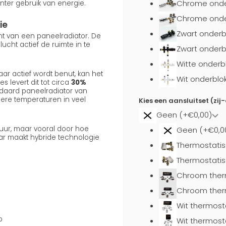
Chrome onde
nter gebruik van energie.
Chrome onder
ie
Zwart onderb
ent van een paneelradiator. De
cht actief de ruimte in te
Zwart onderb
Witte onderb
ar actief wordt benut, kan het
Wit onderblo
s levert dit tot circa
30%
daard paneelradiator van
gere temperaturen in veel
Kies een aansluitset (zij
Geen (+€0,00)
uur, maar vooral door hoe
Geen (+€0,0
aar maakt hybride technologie
Thermostatis
Thermostatis
Chroom ther
Chroom ther
Wit thermost
p
Wit thermost