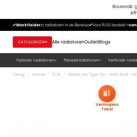
Bouwvak: g
Af
Marktleider
in radiatoren in de Benelux
Voor 15:00 besteld =
van
Alle radiatoren
Outlet
Blogs
CATEGORIEËN
Hybride radiatoren
Paneelradiatoren
Verticale radi
Terug
/
Home
/
ECA
/
90x40 cm Type 22 - 1434 Watt - E
Vermogens
Tabel