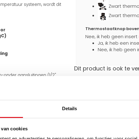
mperatuur systeem, wordt dit
Zwart thermo
Zwart thermo
Thermostaatknop boven a
tor
gC)
Nee, ik heb geen insert
Ja, ik heb een ins
Nee, ik heb geen i
ling
Dit product is ook te ve
en-onder aansluitingen (1/2"
an de onderkant van 50 mm.
Stevig verpakt
Extra bescherming
 meegeleverde J-consoles
e aansluiting ook aan de
tijdens transport
iet omkeerbaar.
Details
uiten op bestaande leidingen en
 van cookies
Hulp nodig bij het maken 
Gebruik een van onze handig
ent en advertenties te personaliseren, om functies voor social