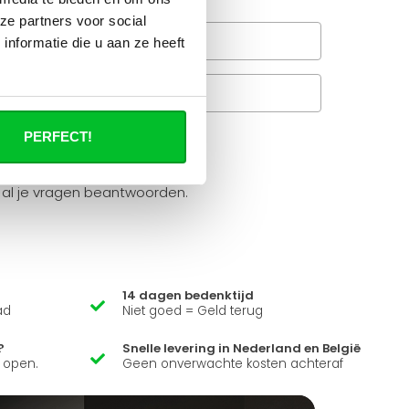
ze partners voor social
Wanneer bezorgt de
nformatie die u aan ze heeft
rachtservice in uw regio?
Veelgestelde vragen
A
PERFECT!
it product ?
 al je vragen beantwoorden.
14 dagen bedenktijd
ad
Niet goed = Geld terug
?
Snelle levering in Nederland en België
k open.
Geen onverwachte kosten achteraf