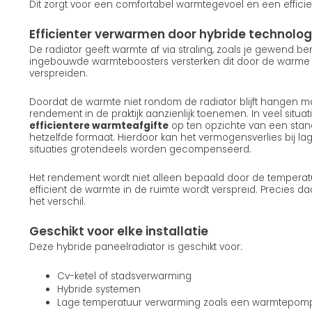
Dit zorgt voor een comfortabel warmtegevoel en een efficie
Efficienter verwarmen door hybride technolog
De radiator geeft warmte af via straling, zoals je gewend b
ingebouwde warmteboosters versterken dit door de warme lu
verspreiden.
Doordat de warmte niet rondom de radiator blijft hangen ma
rendement in de praktijk aanzienlijk toenemen. In veel situatie
efficientere warmteafgifte
op ten opzichte van een stan
hetzelfde formaat. Hierdoor kan het vermogensverlies bij la
situaties grotendeels worden gecompenseerd.
Het rendement wordt niet alleen bepaald door de temperat
efficient de warmte in de ruimte wordt verspreid. Precies d
het verschil.
Geschikt voor elke installatie
Deze hybride paneelradiator is geschikt voor:
Cv-ketel of stadsverwarming
Hybride systemen
Lage temperatuur verwarming zoals een warmtepom