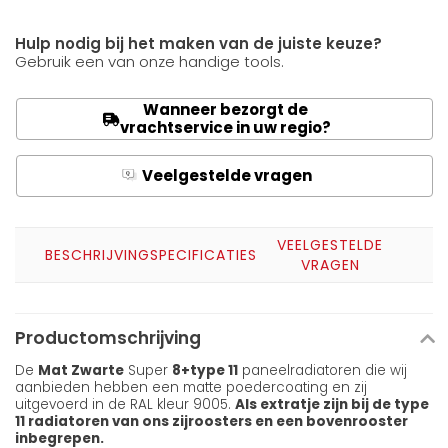
Hulp nodig bij het maken van de juiste keuze?
Gebruik een van onze handige tools.
Wanneer bezorgt de
vrachtservice in uw regio?
Veelgestelde vragen
Q
A
VEELGESTELDE
BESCHRIJVING
SPECIFICATIES
VRAGEN
Productomschrijving
De
Mat Zwarte
Super
8+
type 11
paneelradiatoren die wij
aanbieden hebben een matte poedercoating en zij
uitgevoerd in de RAL kleur 9005.
Als extratje zijn bij de type
11 radiatoren van ons zijroosters en een bovenrooster
inbegrepen.