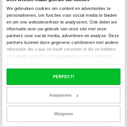
stadsverwarming?
We gebruiken cookies om content en advertenties te
personaliseren, om functies voor social media te bieden
Werkt een paneelradiator ook bij 40
en om ons websiteverkeer te analyseren. Ook delen we
graden aanvoertemperatuur?
informatie over uw gebruik van onze site met onze
partners voor social media, adverteren en analyse. Deze
partners kunnen deze gegevens combineren met andere
informatie die u aan ze heeft verstrekt of die ze hebben
verzameld op basis van uw gebruik van hun services.
Heb je een vraag over dit product ?
Simon helpt je graag en kan al je vragen beantwoorden.
PERFECT!
Stuur een bericht
Aanpassen
Ruim assortiment
14 dagen bedenktijd
Levering uit eigen
Niet goed = Geld terug
voorraad
Weigeren
Zelf ophalen in de
Snelle levering in
winkel?
Nederland en België