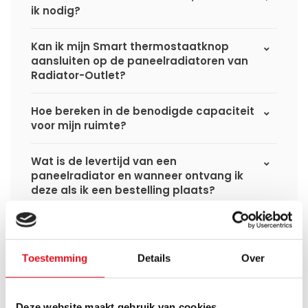
ik nodig?
Kan ik mijn Smart thermostaatknop
aansluiten op de paneelradiatoren van
Radiator-Outlet?
Hoe bereken in de benodigde capaciteit
voor mijn ruimte?
Wat is de levertijd van een
paneelradiator en wanneer ontvang ik
deze als ik een bestelling plaats?
Ik heb een (hybride) warmtepomp
installatie, kan ik alle radiatoren
gebruiken uit de website?
Toestemming
Details
Over
Kan ik alle radiatoren op de website
toepassen in combinatie met
Deze website maakt gebruik van cookies