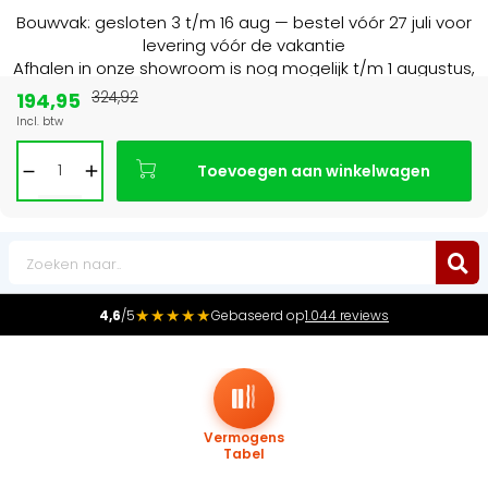
Bouwvak: gesloten 3 t/m 16 aug — bestel vóór 27 juli voor
levering vóór de vakantie
Afhalen in onze showroom is nog mogelijk t/m 1 augustus,
16:30 uur.
194,95
324,92
Incl. btw
Marktleider
in radiatoren in de Benelux
Toevoegen aan winkelwagen
0
★★★★★
4,6
/5
Gebaseerd op
1.044 reviews
Vermogens
Tabel