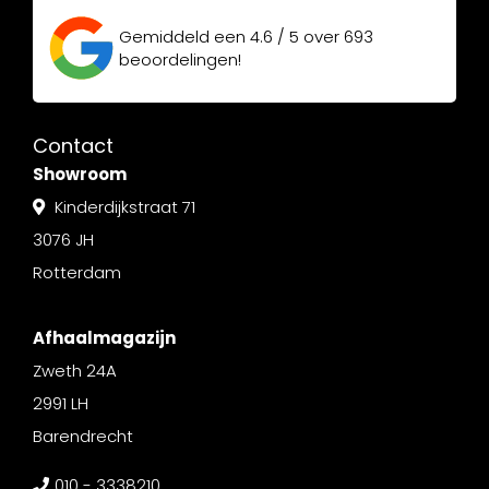
Gemiddeld een
4.6 / 5
over
693
beoordelingen!
Contact
Showroom
Kinderdijkstraat 71
3076 JH
Rotterdam
Afhaalmagazijn
Zweth 24A
2991 LH
Barendrecht
010 - 3338210