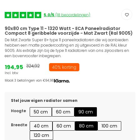
5.0/5
(18 beoordelingen)
90x80 cm Type 11 - 1320 Watt - ECA Paneelradiator
Compact 8 geribbelde voorzijde - Mat Zwart (Ral 9005)
De Mat Zwarte Super 8+ type 11 paneelradiatoren die wij aanbieden
hebben een matte poedercoating en zij uitgevoerd in de RAL kleur
9005. Als extratje zijn bij de type 11 radiatoren van ons zijroosters en
een bovenrooster inbegrepen.
194,95
324,92
40% korting
Incl. btw
Maak 3 betalingen van €64,98.
Stel jouw eigen radiator samen
Hoogte
50 cm
60 cm
90 cm
Breedte
40 cm
60 cm
80 cm
100 cm
120 cm