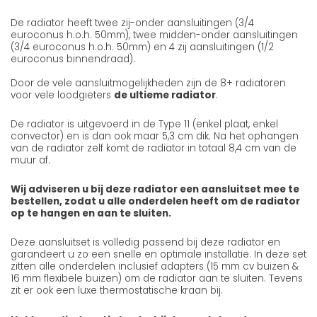
De radiator heeft twee zij-onder aansluitingen (3/4
euroconus h.o.h. 50mm), twee midden-onder aansluitingen
(3/4 euroconus h.o.h. 50mm) en 4 zij aansluitingen (1/2
euroconus binnendraad).
Door de vele aansluitmogelijkheden zijn de 8+ radiatoren
voor vele loodgieters
de ultieme radiator
.
De radiator is uitgevoerd in de Type 11 (enkel plaat, enkel
convector) en is dan ook maar 5,3 cm dik. Na het ophangen
van de radiator zelf komt de radiator in totaal 8,4 cm van de
muur af.
Wij adviseren u bij deze radiator een aansluitset mee te
bestellen, zodat u alle onderdelen heeft om de radiator
op te hangen en aan te sluiten.
Deze aansluitset is volledig passend bij deze radiator en
garandeert u zo een snelle en optimale installatie. In deze set
zitten alle onderdelen inclusief adapters (15 mm cv buizen &
16 mm flexibele buizen) om de radiator aan te sluiten. Tevens
zit er ook een luxe thermostatische kraan bij.