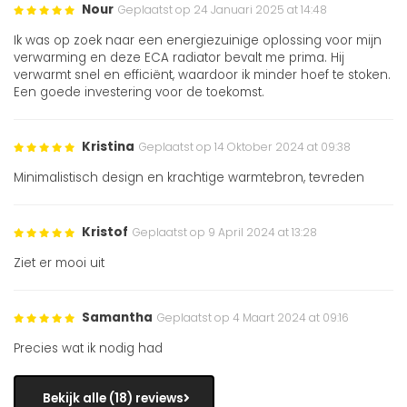
Nour
Geplaatst op 24 Januari 2025 at 14:48
Ik was op zoek naar een energiezuinige oplossing voor mijn
verwarming en deze ECA radiator bevalt me prima. Hij
verwarmt snel en efficiënt, waardoor ik minder hoef te stoken.
Een goede investering voor de toekomst.
Kristina
Geplaatst op 14 Oktober 2024 at 09:38
Minimalistisch design en krachtige warmtebron, tevreden
Kristof
Geplaatst op 9 April 2024 at 13:28
Ziet er mooi uit
Samantha
Geplaatst op 4 Maart 2024 at 09:16
Precies wat ik nodig had
Bekijk alle (18) reviews