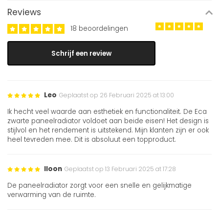
Reviews
18 beoordelingen
Schrijf een review
Leo
Geplaatst op 26 Februari 2025 at 13:00
Ik hecht veel waarde aan esthetiek en functionaliteit. De Eca
zwarte paneelradiator voldoet aan beide eisen! Het design is
stijlvol en het rendement is uitstekend. Mijn klanten zijn er ook
heel tevreden mee. Dit is absoluut een topproduct.
Iloon
Geplaatst op 13 Februari 2025 at 17:28
De paneelradiator zorgt voor een snelle en gelijkmatige
verwarming van de ruimte.