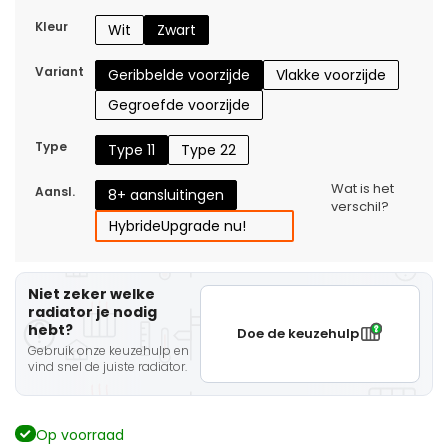
Kleur
Wit
Zwart
Variant
Geribbelde voorzijde
Vlakke voorzijde
Gegroefde voorzijde
Type
Type 11
Type 22
Wat is het
Aansl.
8+ aansluitingen
verschil?
Hybride
Upgrade nu!
Niet zeker welke
radiator je nodig
hebt?
Doe de keuzehulp
Gebruik onze keuzehulp en
vind snel de juiste radiator.
Op voorraad