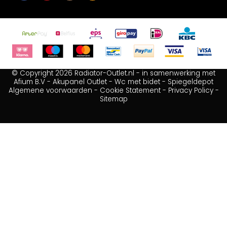
© Copyright 2026 Radiator-Outlet.nl - in samenwerking met
Afium B.V
-
Akupanel Outlet
-
Wc met bidet
-
Spiegeldepot
Algemene voorwaarden
-
Cookie Statement
-
Privacy Policy
-
Sitemap