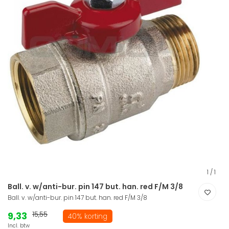
1
/
1
Ball. v. w/anti-bur. pin 147 but. han. red F/M 3/8
Ball. v. w/anti-bur. pin 147 but. han. red F/M 3/8
9,33
15,55
40% korting
Incl. btw