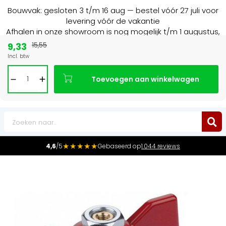
Bouwvak: gesloten 3 t/m 16 aug — bestel vóór 27 juli voor
levering vóór de vakantie
Afhalen in onze showroom is nog mogelijk t/m 1 augustus,
16:30 uur.
9,33
15,55
Incl. btw
15+ jaar
de radiator specialist in NL & BE
Toevoegen aan winkelwagen
0
★★★★★
4,6
/5
Gebaseerd op
1.044 reviews