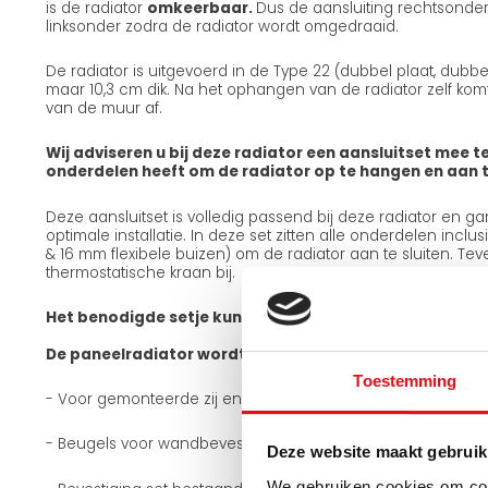
is de radiator
omkeerbaar.
Dus de aansluiting rechtsonder
linksonder zodra de radiator wordt omgedraaid.
De radiator is uitgevoerd in de Type 22 (dubbel plaat, dubb
maar 10,3 cm dik. Na het ophangen van de radiator zelf komt 
van de muur af.
Wij adviseren u bij deze radiator een aansluitset mee te
onderdelen heeft om de radiator op te hangen en aan te
Deze aansluitset is volledig passend bij deze radiator en g
optimale installatie. In deze set zitten alle onderdelen incl
& 16 mm flexibele buizen) om de radiator aan te sluiten. Teve
thermostatische kraan bij.
Het benodigde setje kunt u bij de gerelateerde produc
De paneelradiator wordt geleverd met:
Toestemming
- Voor gemonteerde zij en boven roosters
- Beugels voor wandbevestiging
Deze website maakt gebruik
We gebruiken cookies om cont