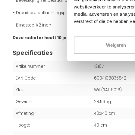
- Bevestiging set bestaande uit houtdraadbouten + plugge
websiteverkeer te analyseren
- Draaibare ontluchtingsplug 1/2 inch
media, adverteren en analys
verstrekt of die ze hebben v
- Blindstop 1/2 inch
Deze radiator heeft 10 jaar fabrieksgarantie!
Weigeren
Specificaties
Artikelnummer
12167
EAN Code
6094108835842
Kleur
Wit (RAL 9016)
Gewicht
28.56 kg
Afmeting
40x140 cm
Hoogte
40 cm