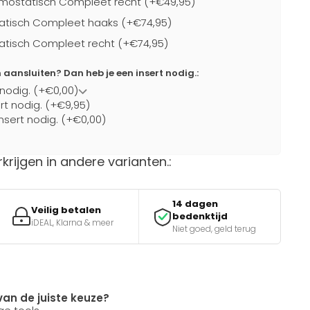
mostatisch Compleet recht (+€49,95)
atisch Compleet haaks (+€74,95)
atisch Compleet recht (+€74,95)
ansluiten? Dan heb je een insert nodig.:
 nodig. (+€0,00)
ert nodig. (+€9,95)
nsert nodig. (+€0,00)
rkrijgen in andere varianten.:
14 dagen
Veilig betalen
bedenktijd
iDEAL, Klarna & meer
Niet goed, geld terug
van de juiste keuze?