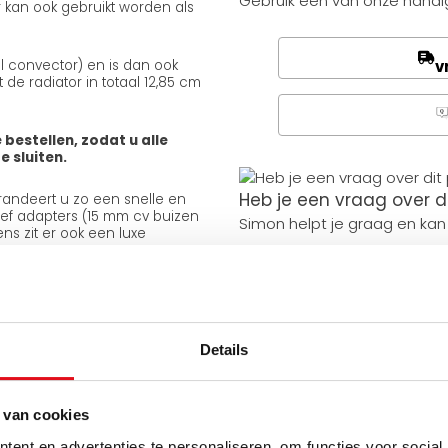
Gebruik een van onze handig
 kan ook gebruikt worden als
v
el convector) en is dan ook
de radiator in totaal 12,85 cm
Q
 bestellen, zodat u alle
 sluiten.
Heb je een vraag over d
arandeert u zo een snelle en
usief adapters (15 mm cv buizen
Simon helpt je graag en kan
ns zit er ook een luxe
Stuur een bericht
ten terugvinden.
Ruim assortiment
Details
Levering uit eigen voorra
Zelf ophalen in de winkel
Wij zijn 6 dagen per wee
 van cookies
ent en advertenties te personaliseren, om functies voor social