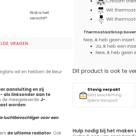
Chroom ther
Wit thermost
Wat is het
verschil?
Wit thermost
Thermostaatknop boven a
Nee, ik heb geen insert
ELDE VRAGEN
Ja, ik heb een ins
Nee, ik heb geen i
Dit product is ook te ve
ijdeglans wit en hebben de kleur
Stevig verpakt
r aansluiting en zij
- als linksonder aan te
Extra bescherming
ns de meegeleverde
J-
tijdens transport
ast worden
.
de luchtbevochtiger voor een
Hulp nodig bij het maken 
ters
de ultieme radiator
. Ook