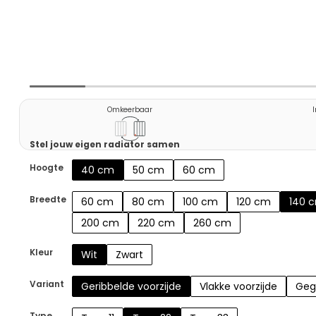
Omkeerbaar
Stel jouw eigen radiator samen
Hoogte
40 cm
50 cm
60 cm
Breedte
60 cm
80 cm
100 cm
120 cm
140 
200 cm
220 cm
260 cm
Kleur
Wit
Zwart
Variant
Geribbelde voorzijde
Vlakke voorzijde
Geg
Type