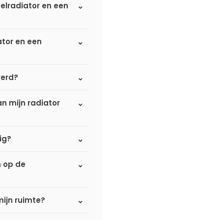
elradiator en een
ator en een
verd?
n mijn radiator
ig?
n op de
mijn ruimte?