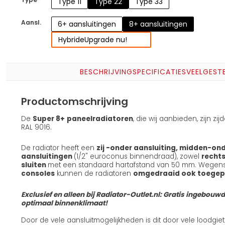
Type 11
Type 22
Type 33
Aansl.
6+ aansluitingen
8+ aansluitingen
Hybride
Upgrade nu!
BESCHRIJVING
SPECIFICATIES
VEELGEST
Productomschrijving
De
Super 8+
paneelradiatoren
, die wij aanbieden, zijn z
RAL 9016.
De radiator heeft een
zij -onder aansluiting, midden-onde
aansluitingen
(1/2" euroconus binnendraad), zowel
rechts
sluiten
met een standaard hartafstand van 50 mm. Wege
consoles
kunnen de radiatoren
omgedraaid ook toegep
Exclusief en alleen bij Radiator-Outlet.nl: Gratis ingebouw
optimaal binnenklimaat!
Door de vele aansluitmogelijkheden is dit door vele loodgie