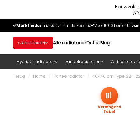
Bouwvak: g
Af
Marktleider
in radiatoren in de Benelux
Voor 15:00 besteld =
van
Alle radiatoren
Outlet
Blogs
CATEGORIEËN
Hybride radiatoren
Paneelradiatoren
Verticale radi
Terug
/
Home
/
Paneelradiator
/
40x140 cm Type 22 - 22
Vermogens
Tabel