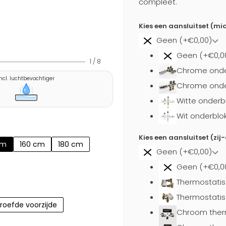
compleet.
Kies een aansluitset (mi
Geen (+€0,00)
Geen (+€0,0
1
/
8
Chrome onde
Incl. luchtbevochtiger
Chrome onder
Witte onderb
Wit onderblo
Kies een aansluitset (zij
cm
160 cm
180 cm
Geen (+€0,00)
Geen (+€0,0
Thermostatis
Thermostatis
roefde voorzijde
Chroom ther