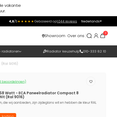
de vakantie
ur.
4,6
/5
★★★★★
Gebaseerd op
1.044 reviews
Nederlands
Incl.
Excl.
0
Showroom
Over ons
BTW
e radiatoren
Radiator keuzehulp
010-333 82 10
 (Ral 9016)
3 beoordelingen)
258 Watt - ECA Paneelradiator Compact 8
Wit (Ral 9016)
 die wij aanbieden, zijn zijdeglans wit en hebben de kleur RAL
 korting