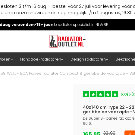
esloten 3 t/m 16 aug — bestel vóór 27 juli voor levering vóór 
halen in onze showroom is nog mogelijk t/m 1 augustus, 16:30 u
daag verzonden
15+ jaar
de radiator specialist in NL & BE
atoren
Handdoekradiatoren
Design radiatoren
Elektrisch
58 Watt - ECA Paneelradiator Compact 8 geribbelde voorzijde - Wit
5.0/5
(1
40x140 cm Type 22 - 2
geribbelde voorzijde - 
De Super 8+ paneelradiatoren,
9016.
165,95
331,90
50%