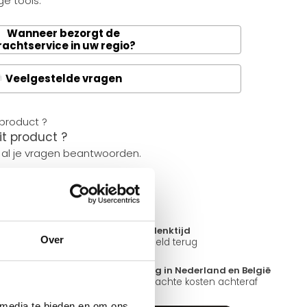
e tools.
Wanneer bezorgt de
rachtservice in uw regio?
Veelgestelde vragen
A
it product ?
 al je vragen beantwoorden.
14 dagen bedenktijd
Over
ad
Niet goed = Geld terug
?
Snelle levering in Nederland en België
k open.
Geen onverwachte kosten achteraf
 media te bieden en om ons