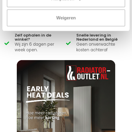
Ruim assortiment
14 dagen bedenktijd
Levering uit eigen
Niet goed = Geld terug
Weigeren
voorraad
Zelf ophalen in de
Snelle levering in
winkel?
Nederland en België
Wij zijn 6 dagen per
Geen onverwachte
week open.
kosten achteraf