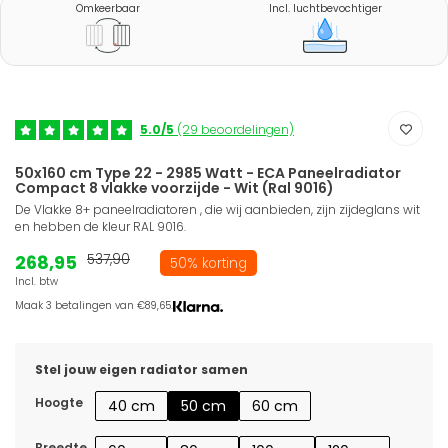
Omkeerbaar
Incl. luchtbevochtiger
5.0/5
(29 beoordelingen)
50x160 cm Type 22 - 2985 Watt - ECA Paneelradiator
Compact 8 vlakke voorzijde - Wit (Ral 9016)
De Vlakke 8+ paneelradiatoren , die wij aanbieden, zijn zijdeglans wit
en hebben de kleur RAL 9016.
268,95
537,90
50% korting
Incl. btw
Maak 3 betalingen van €89,65.
Stel jouw eigen radiator samen
Hoogte
40 cm
50 cm
60 cm
Breedte