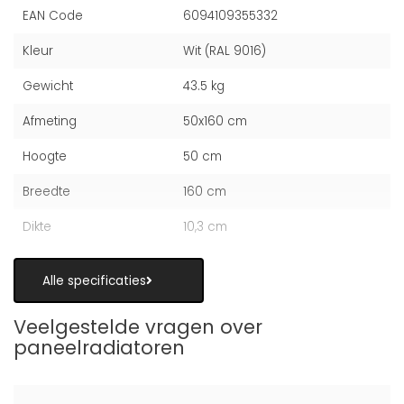
EAN Code
6094109355332
Kleur
Wit (RAL 9016)
Gewicht
43.5 kg
Afmeting
50x160 cm
Hoogte
50 cm
Breedte
160 cm
Dikte
10,3 cm
Alle specificaties
Veelgestelde vragen over
paneelradiatoren