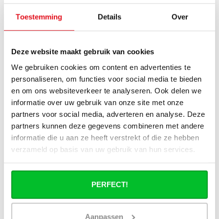
Ik heb een (hybride) warmtepomp
Toestemming
Details
Over
installatie, kan ik alle radiatoren
gebruiken uit de website?
Deze website maakt gebruik van cookies
Kan ik alle radiatoren op de website
toepassen in combinatie met
We gebruiken cookies om content en advertenties te
stadsverwarming?
personaliseren, om functies voor social media te bieden
en om ons websiteverkeer te analyseren. Ook delen we
Werkt een paneelradiator ook bij 40
informatie over uw gebruik van onze site met onze
graden aanvoertemperatuur?
partners voor social media, adverteren en analyse. Deze
partners kunnen deze gegevens combineren met andere
informatie die u aan ze heeft verstrekt of die ze hebben
verzameld op basis van uw gebruik van hun services.
Heb je een vraag over dit product ?
Simon helpt je graag en kan al je vragen beantwoorden.
PERFECT!
Stuur een bericht
Aanpassen