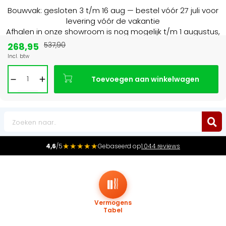
Bouwvak: gesloten 3 t/m 16 aug — bestel vóór 27 juli voor
levering vóór de vakantie
Afhalen in onze showroom is nog mogelijk t/m 1 augustus,
16:30 uur.
268,95
537,90
Incl. btw
Marktleider
in radiatoren in de Benelux
Toevoegen aan winkelwagen
0
★★★★★
4,6
/5
Gebaseerd op
1.044 reviews
Vermogens
Tabel