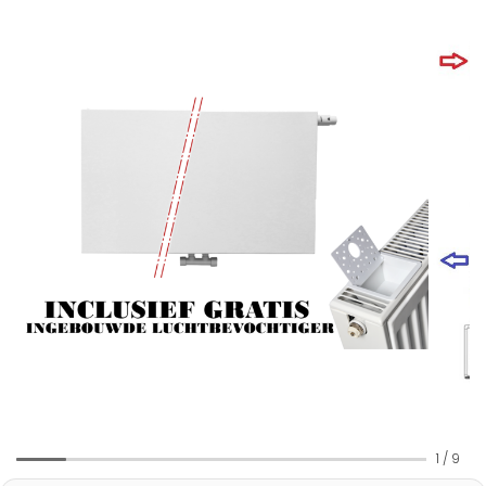
1
/
9