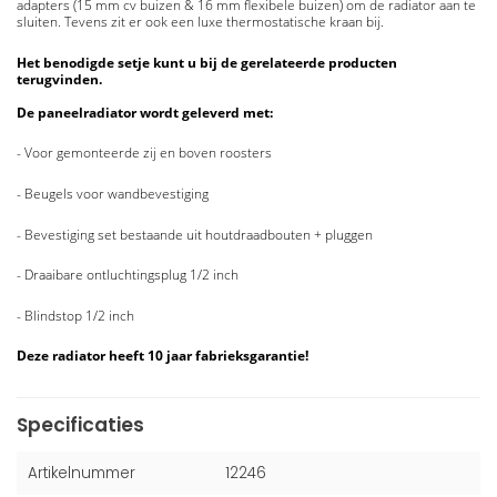
adapters (15 mm cv buizen & 16 mm flexibele buizen) om de radiator aan te
sluiten. Tevens zit er ook een luxe thermostatische kraan bij.
Het benodigde setje kunt u bij de gerelateerde producten
terugvinden.
De paneelradiator wordt geleverd met:
- Voor gemonteerde zij en boven roosters
- Beugels voor wandbevestiging
- Bevestiging set bestaande uit houtdraadbouten + pluggen
- Draaibare ontluchtingsplug 1/2 inch
- Blindstop 1/2 inch
Deze radiator heeft 10 jaar fabrieksgarantie!
Specificaties
Artikelnummer
12246