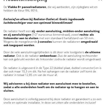
De
Vlakke 8+
paneelradiatoren
, die wij aanbieden, zijn zijdeglans wit en
hebben de kleur RAL 9016.
Exclusief en alleen bij Radiator-Outlet.nl: Gratis ingebouwde
luchtbevochtiger voor een optimaal binnenklimaat!
De radiator heeft een
zij -onder aansluiting, midden-onder aansluiting
en zij aansluitingen
(1/2" euroconus binnendraad), zowel
rechts- als
linksonder aan te sluiten
met een standaard hartafstand van 50 mm.
Wegens de meegeleverde
J-consoles
kunnen de radiatoren
omgedraaid
ook toegepast worden
.
Door de vele aansluitmogelijkheden is dit door vele loodgieters
de ultieme
radiator
. Ook is de radiator
omkeerbaar.
Dus de aansluiting rechtsonder
kan ook gebruikt worden als linksonder zodra de radiator wordt omgedraaid.
De radiator is uitgevoerd in de Type 22 (dubbel plaat, dubbel convector) en is
dan ook maar 10,3 cm dik. Na het ophangen van de radiator zelf komt de
radiator in totaal 12,85 cm van de muur af.
Wij adviseren u bij deze radiator een aansluitset mee te bestellen,
zodat u alle onderdelen heeft om de radiator op te hangen en aan te
sluiten.
Deze aansluitset is volledig passend bij deze radiator en garandeert u zo een
snelle en optimale installatie. In deze set zitten alle onderdelen inclusief