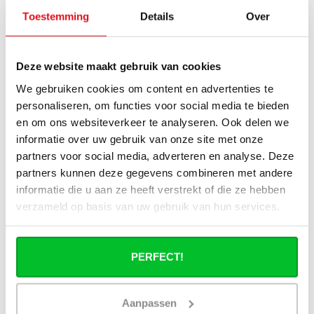
installatie, kan ik alle radiatoren
Toestemming
Details
Over
gebruiken uit de website?
Kan ik alle radiatoren op de website
Deze website maakt gebruik van cookies
toepassen in combinatie met
We gebruiken cookies om content en advertenties te
stadsverwarming?
personaliseren, om functies voor social media te bieden
en om ons websiteverkeer te analyseren. Ook delen we
Werkt een paneelradiator ook bij 40
informatie over uw gebruik van onze site met onze
graden aanvoertemperatuur?
partners voor social media, adverteren en analyse. Deze
partners kunnen deze gegevens combineren met andere
informatie die u aan ze heeft verstrekt of die ze hebben
verzameld op basis van uw gebruik van hun services.
Heb je een vraag over dit product ?
Simon helpt je graag en kan al je vragen beantwoorden.
PERFECT!
Stuur een bericht
Aanpassen