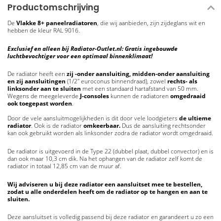
Productomschrijving
De
Vlakke 8+
paneelradiatoren
, die wij aanbieden, zijn zijdeglans wit en
hebben de kleur RAL 9016.
Exclusief en alleen bij Radiator-Outlet.nl: Gratis ingebouwde
luchtbevochtiger voor een optimaal binnenklimaat!
De radiator heeft een
zij -onder aansluiting, midden-onder aansluiting
en zij aansluitingen
(1/2" euroconus binnendraad), zowel
rechts- als
linksonder aan te sluiten
met een standaard hartafstand van 50 mm.
Wegens de meegeleverde
J-consoles
kunnen de radiatoren
omgedraaid
ook toegepast worden
.
Door de vele aansluitmogelijkheden is dit door vele loodgieters
de ultieme
radiator
. Ook is de radiator
omkeerbaar.
Dus de aansluiting rechtsonder
kan ook gebruikt worden als linksonder zodra de radiator wordt omgedraaid.
De radiator is uitgevoerd in de Type 22 (dubbel plaat, dubbel convector) en is
dan ook maar 10,3 cm dik. Na het ophangen van de radiator zelf komt de
radiator in totaal 12,85 cm van de muur af.
Wij adviseren u bij deze radiator een aansluitset mee te bestellen,
zodat u alle onderdelen heeft om de radiator op te hangen en aan te
sluiten.
Deze aansluitset is volledig passend bij deze radiator en garandeert u zo een