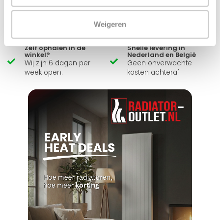
Ruim assortiment
14 dagen bedenktijd
Levering uit eigen
Niet goed = Geld terug
Weigeren
voorraad
Zelf ophalen in de
Snelle levering in
winkel?
Nederland en België
Wij zijn 6 dagen per
Geen onverwachte
week open.
kosten achteraf