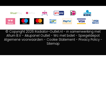
© Copyright 2026 Radiator-Outlet.nl - in samenwerking met
Afium B.V
-
Akupanel Outlet
-
Wc met bidet
-
Spiegeldepot
Algemene voorwaarden
-
Cookie Statement
-
Privacy Policy
-
Sitemap