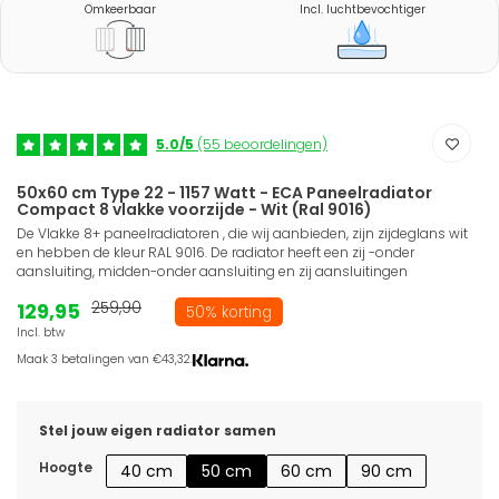
Omkeerbaar
Incl. luchtbevochtiger
5.0/5
(55 beoordelingen)
50x60 cm Type 22 - 1157 Watt - ECA Paneelradiator
Compact 8 vlakke voorzijde - Wit (Ral 9016)
De Vlakke 8+ paneelradiatoren , die wij aanbieden, zijn zijdeglans wit
en hebben de kleur RAL 9016. De radiator heeft een zij -onder
aansluiting, midden-onder aansluiting en zij aansluitingen
129,95
259,90
50% korting
Incl. btw
Maak 3 betalingen van €43,32.
Stel jouw eigen radiator samen
Hoogte
40 cm
50 cm
60 cm
90 cm