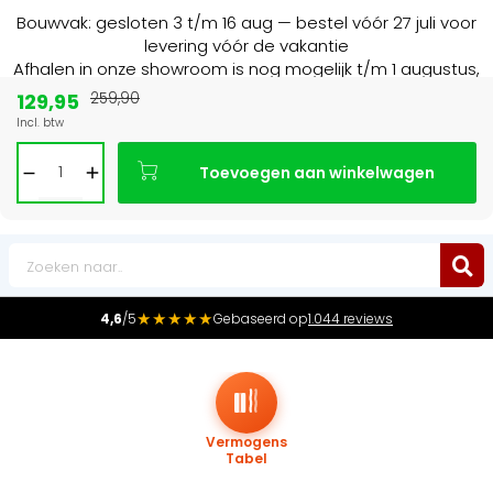
Bouwvak: gesloten 3 t/m 16 aug — bestel vóór 27 juli voor
levering vóór de vakantie
Afhalen in onze showroom is nog mogelijk t/m 1 augustus,
16:30 uur.
129,95
259,90
Incl. btw
Marktleider
in radiatoren in de Benelux
Toevoegen aan winkelwagen
0
★★★★★
4,6
/5
Gebaseerd op
1.044 reviews
Vermogens
Tabel