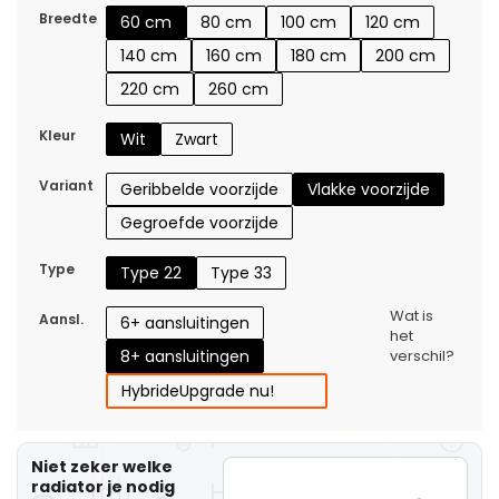
Breedte
60 cm
80 cm
100 cm
120 cm
140 cm
160 cm
180 cm
200 cm
220 cm
260 cm
Kleur
Wit
Zwart
Variant
Geribbelde voorzijde
Vlakke voorzijde
Gegroefde voorzijde
Type
Type 22
Type 33
Wat is
Aansl.
6+ aansluitingen
het
8+ aansluitingen
verschil?
Hybride
Upgrade nu!
Niet zeker welke
radiator je nodig