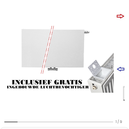
1
/
9