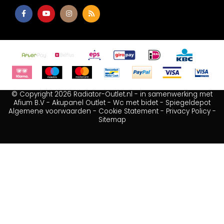
© Copyright 2026 Radiator-Outlet.nl - in samenwerking met
Afium B.V
-
Akupanel Outlet
-
Wc met bidet
-
Spiegeldepot
Algemene voorwaarden
-
Cookie Statement
-
Privacy Policy
-
Sitemap