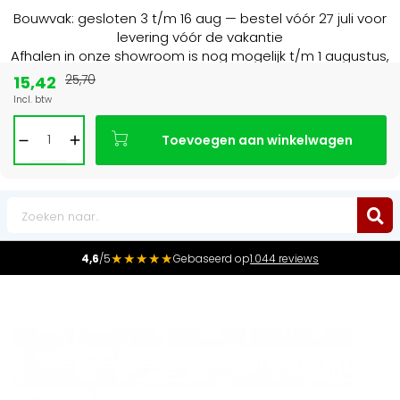
Bouwvak: gesloten 3 t/m 16 aug — bestel vóór 27 juli voor
levering vóór de vakantie
Afhalen in onze showroom is nog mogelijk t/m 1 augustus,
16:30 uur.
15,42
25,70
Incl. btw
15+ jaar
de radiator specialist in NL & BE
Toevoegen aan winkelwagen
0
★★★★★
4,6
/5
Gebaseerd op
1.044 reviews