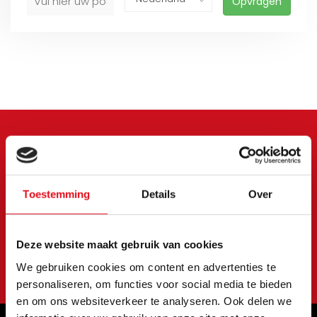
Opvragen
Meld je aan voor onze
nieuwsbrief
Toestemming
Details
Over
Blijf op de hoogte van onze laatste acties en
aanbiedingen
Deze website maakt gebruik van cookies
Abonneer
We gebruiken cookies om content en advertenties te
personaliseren, om functies voor social media te bieden
en om ons websiteverkeer te analyseren. Ook delen we