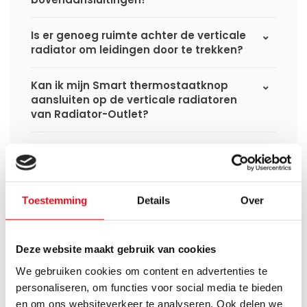
Is er genoeg ruimte achter de verticale
radiator om leidingen door te trekken?
Kan ik mijn Smart thermostaatknop
aansluiten op de verticale radiatoren
van Radiator-Outlet?
Wat is de levertijd van een verticale
paneelradiator en wanneer ontvang ik
deze als ik een bestelling plaats?
Toestemming
Details
Over
Ik heb een (hybride) warmtepomp
installatie, kan ik alle radiatoren
gebruiken uit de website?
Deze website maakt gebruik van cookies
We gebruiken cookies om content en advertenties te
personaliseren, om functies voor social media te bieden
en om ons websiteverkeer te analyseren. Ook delen we