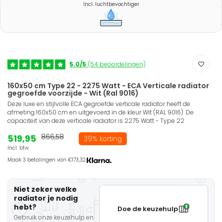
Incl. luchtbevochtiger
5.0/5
(54 beoordelingen)
160x50 cm Type 22 - 2275 Watt - ECA Verticale radiator
gegroefde voorzijde - Wit (Ral 9016)
Deze luxe en stijlvolle ECA gegroefde verticale radiator heeft de
afmeting 160x50 cm en uitgevoerd in de kleur Wit (RAL 9016). De
capaciteit van deze verticale radiator is 2275 Watt - Type 22
519,95
866,58
39% korting
Incl. btw
Maak 3 betalingen van €173,32.
Niet zeker welke
radiator je nodig
hebt?
Doe de keuzehulp
Gebruik onze keuzehulp en