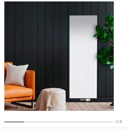
1
/
6