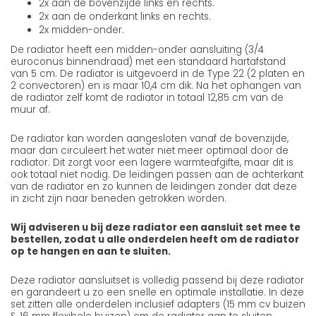
2x aan de bovenzijde links en rechts.
2x aan de onderkant links en rechts.
2x midden-onder.
De radiator heeft een midden-onder aansluiting (3/4
euroconus binnendraad) met een standaard hartafstand
van 5 cm. De radiator is uitgevoerd in de Type 22 (2 platen en
2 convectoren) en is maar 10,4 cm dik. Na het ophangen van
de radiator zelf komt de radiator in totaal 12,85 cm van de
muur af.
De radiator kan worden aangesloten vanaf de bovenzijde,
maar dan circuleert het water niet meer optimaal door de
radiator. Dit zorgt voor een lagere warmteafgifte, maar dit is
ook totaal niet nodig. De leidingen passen aan de achterkant
van de radiator en zo kunnen de leidingen zonder dat deze
in zicht zijn naar beneden getrokken worden.
Wij adviseren u bij deze radiator een aansluit set mee te
bestellen, zodat u alle onderdelen heeft om de radiator
op te hangen en aan te sluiten.
Deze radiator aansluitset is volledig passend bij deze radiator
en garandeert u zo een snelle en optimale installatie. In deze
set zitten alle onderdelen inclusief adapters (15 mm cv buizen