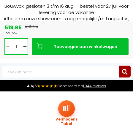
Bouwvak: gesloten 3 t/m 16 aug — bestel vóór 27 juli voor
levering vóór de vakantie
Afhalen in onze showroom is nog mogelijk t/m 1 augustus,
16:30 uur.
519,95
866,58
Incl. btw
Marktleider
in radiatoren in de Benelux
Toevoegen aan winkelwagen
0
★★★★★
4,6
/5
Gebaseerd op
1.044 reviews
Vermogens
Tabel