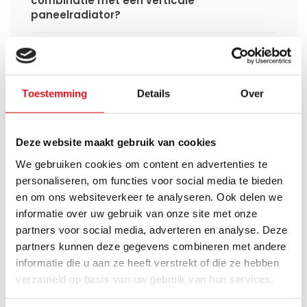
combinatie met een verticale
paneelradiator?
Kan ik de verticale radiator aansluiten
gebruikmakend van de
bovenaansluitingen?
Toestemming
Details
Over
Is er genoeg ruimte achter de verticale
radiator om leidingen door te trekken?
Deze website maakt gebruik van cookies
Kan ik mijn Smart thermostaatknop
We gebruiken cookies om content en advertenties te
aansluiten op de verticale radiatoren
personaliseren, om functies voor social media te bieden
van Radiator-Outlet?
en om ons websiteverkeer te analyseren. Ook delen we
informatie over uw gebruik van onze site met onze
Wat is de levertijd van een verticale
partners voor social media, adverteren en analyse. Deze
paneelradiator en wanneer ontvang ik
partners kunnen deze gegevens combineren met andere
deze als ik een bestelling plaats?
informatie die u aan ze heeft verstrekt of die ze hebben
verzameld op basis van uw gebruik van hun services.
Ik heb een (hybride) warmtepomp