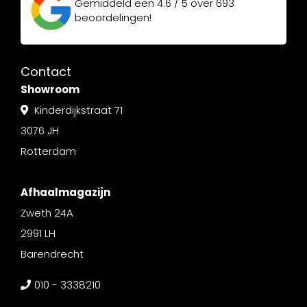
Gemiddeld een
4.6 / 5
over
693
beoordelingen!
Contact
Showroom
Kinderdijkstraat 71
3076 JH
Rotterdam
Afhaalmagazijn
Zweth 24A
2991 LH
Barendrecht
010 - 3338210