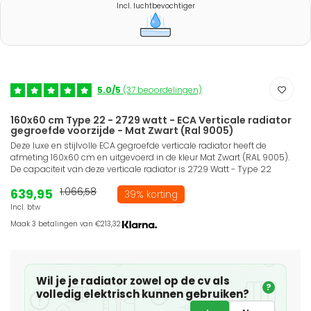
Incl. luchtbevochtiger
5.0/5
(37 beoordelingen)
160x60 cm Type 22 - 2729 watt - ECA Verticale radiator
gegroefde voorzijde - Mat Zwart (Ral 9005)
Deze luxe en stijlvolle ECA gegroefde verticale radiator heeft de
afmeting 160x60 cm en uitgevoerd in de kleur Mat Zwart (RAL 9005).
De capaciteit van deze verticale radiator is 2729 Watt - Type 22
639,95
1.066,58
39% korting
Incl. btw
Maak 3 betalingen van €213,32.
Wil je je radiator zowel op de cv als
?
volledig elektrisch kunnen gebruiken?