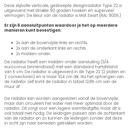
Deze stijlvolle verticale, gestreepte designradiator Type 22 is
uitgevoerd met strakke 90 graden hoeken en superveel
vermogen. De kleur van de radiator is Mat Zwart (RAL 9005.)
Er zijn 6 aansluitpunten waardoor je het op meerdere
manieren kunt bevestigen:
2x aan de bovenzijde links en rechts.
2x aan de onderkant links en rechts.
2x midden-onder.
De radiator heeft een midden-onder aansluiting (3/4
euroconus binnendraad) met een standaard hartafstand
van 5 cm. De radiator is uitgevoerd in de Type 22 (2 platen en
2 convectoren) en is maar 10,4 cm dik. Na het ophangen van
de radiator zelf komt de radiator in totaal 12,85 cm van de
muur af.
De radiator kan worden aangesloten vanaf de bovenzijde,
maar dan circuleert het water niet meer optimaal door de
radiator. Dit zorgt voor een lagere warmteafgifte, maar dit is
ook totaal niet nodig. De leidingen passen aan de achterkant
van de radiator en zo kunnen de leidingen zonder dat deze
in zicht zijn naar beneden getrokken worden.