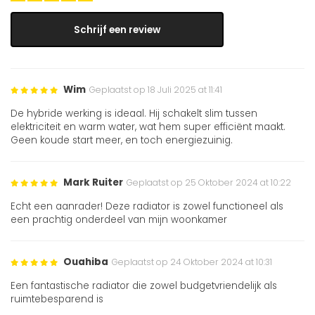
Schrijf een review
Wim
Geplaatst op 18 Juli 2025 at 11:41
De hybride werking is ideaal. Hij schakelt slim tussen
elektriciteit en warm water, wat hem super efficiënt maakt.
Geen koude start meer, en toch energiezuinig.
Mark Ruiter
Geplaatst op 25 Oktober 2024 at 10:22
Echt een aanrader! Deze radiator is zowel functioneel als
een prachtig onderdeel van mijn woonkamer
Ouahiba
Geplaatst op 24 Oktober 2024 at 10:31
Een fantastische radiator die zowel budgetvriendelijk als
ruimtebesparend is