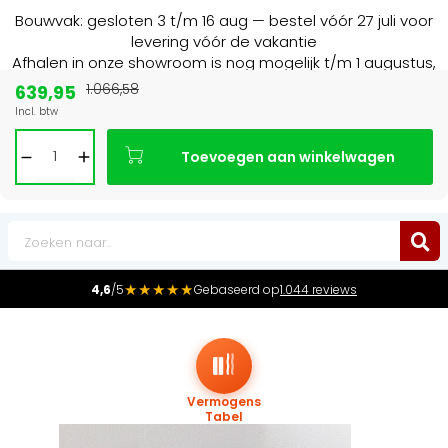
Bouwvak: gesloten 3 t/m 16 aug — bestel vóór 27 juli voor
levering vóór de vakantie
Afhalen in onze showroom is nog mogelijk t/m 1 augustus,
16:30 uur.
639,95
1.066,58
Incl. btw
Marktleider
in radiatoren in de Benelux
Toevoegen aan winkelwagen
0
★★★★★
4,6
/5
Gebaseerd op
1.044 reviews
Vermogens
Tabel