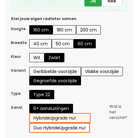
Ja
Nee
Stel jouw eigen radiator samen
Hoogte
160 cm
180 cm
200 cm
Breedte
40 cm
50 cm
60 cm
Kleur
Wit
Zwart
Variant
Geribbelde voorzijde
Vlakke voorzijde
Gegroefde voorzijde
Type
Type 22
Wat is
Aansl.
6+ aansluitingen
het
verschil?
Hybride
Upgrade nu!
Duo Hybride
Upgrade nu!