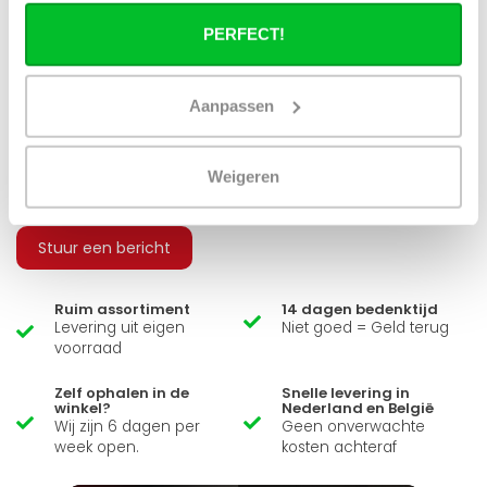
installatie, kan ik alle radiatoren
gebruiken uit de website?
PERFECT!
Aanpassen
Heb je een vraag over dit product ?
Weigeren
Simon helpt je graag en kan al je vragen beantwoorden.
Stuur een bericht
Ruim assortiment
14 dagen bedenktijd
Levering uit eigen
Niet goed = Geld terug
voorraad
Zelf ophalen in de
Snelle levering in
winkel?
Nederland en België
Wij zijn 6 dagen per
Geen onverwachte
week open.
kosten achteraf