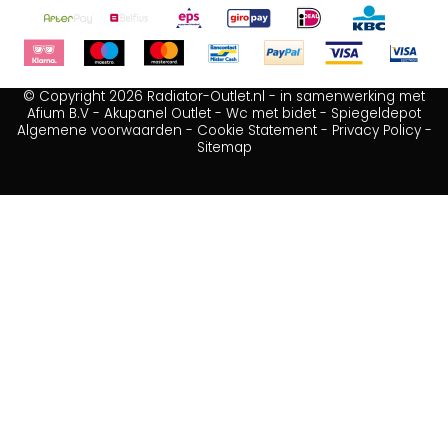
© Copyright 2026 Radiator-Outlet.nl - in samenwerking met
Afium B.V
-
Akupanel Outlet
-
Wc met bidet
-
Spiegeldepot
Algemene voorwaarden
-
Cookie Statement
-
Privacy Policy
-
Sitemap