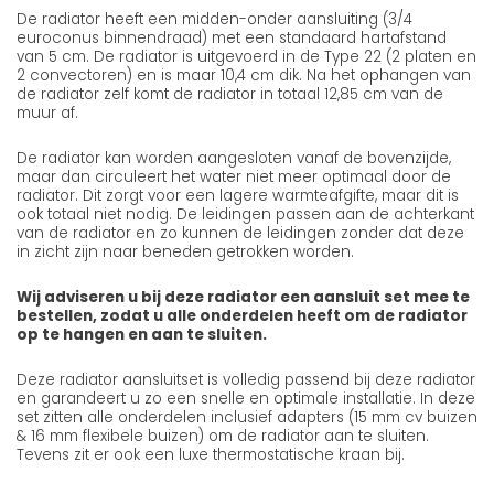
De radiator heeft een midden-onder aansluiting (3/4
euroconus binnendraad) met een standaard hartafstand
van 5 cm. De radiator is uitgevoerd in de Type 22 (2 platen en
2 convectoren) en is maar 10,4 cm dik. Na het ophangen van
de radiator zelf komt de radiator in totaal 12,85 cm van de
muur af.
De radiator kan worden aangesloten vanaf de bovenzijde,
maar dan circuleert het water niet meer optimaal door de
radiator. Dit zorgt voor een lagere warmteafgifte, maar dit is
ook totaal niet nodig. De leidingen passen aan de achterkant
van de radiator en zo kunnen de leidingen zonder dat deze
in zicht zijn naar beneden getrokken worden.
Wij adviseren u bij deze radiator een aansluit set mee te
bestellen, zodat u alle onderdelen heeft om de radiator
op te hangen en aan te sluiten.
Deze radiator aansluitset is volledig passend bij deze radiator
en garandeert u zo een snelle en optimale installatie. In deze
set zitten alle onderdelen inclusief adapters (15 mm cv buizen
& 16 mm flexibele buizen) om de radiator aan te sluiten.
Tevens zit er ook een luxe thermostatische kraan bij.