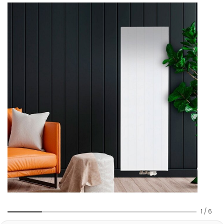
1
/
6