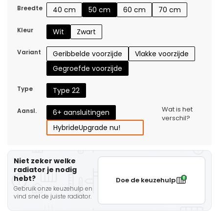
Breedte
40 cm
50 cm
60 cm
70 cm
Kleur
Wit
Zwart
Variant
Geribbelde voorzijde
Vlakke voorzijde
Gegroefde voorzijde
Type
Type 22
Wat is het
Aansl.
6+ aansluitingen
verschil?
Hybride
Upgrade nu!
Niet zeker welke
radiator je nodig
hebt?
Doe de keuzehulp
Gebruik onze keuzehulp en
vind snel de juiste radiator.