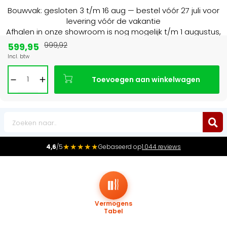
Bouwvak: gesloten 3 t/m 16 aug — bestel vóór 27 juli voor
levering vóór de vakantie
Afhalen in onze showroom is nog mogelijk t/m 1 augustus,
16:30 uur.
599,95
999,92
Incl. btw
Marktleider
in radiatoren in de Benelux
Toevoegen aan winkelwagen
0
★★★★★
4,6
/5
Gebaseerd op
1.044 reviews
Vermogens
Tabel