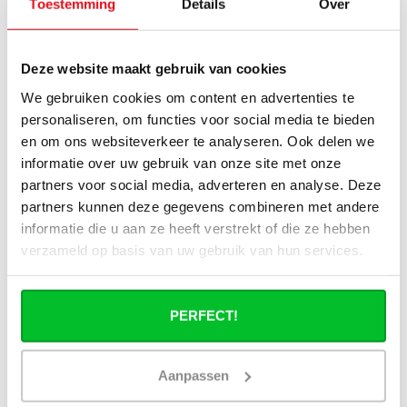
Toestemming
Details
Over
radiator om leidingen door te trekken?
Kan ik mijn Smart thermostaatknop
Deze website maakt gebruik van cookies
aansluiten op de verticale radiatoren
We gebruiken cookies om content en advertenties te
van Radiator-Outlet?
personaliseren, om functies voor social media te bieden
en om ons websiteverkeer te analyseren. Ook delen we
Wat is de levertijd van een verticale
informatie over uw gebruik van onze site met onze
paneelradiator en wanneer ontvang ik
partners voor social media, adverteren en analyse. Deze
deze als ik een bestelling plaats?
partners kunnen deze gegevens combineren met andere
informatie die u aan ze heeft verstrekt of die ze hebben
Ik heb een (hybride) warmtepomp
verzameld op basis van uw gebruik van hun services.
installatie, kan ik alle radiatoren
gebruiken uit de website?
PERFECT!
Aanpassen
Heb je een vraag over dit product ?