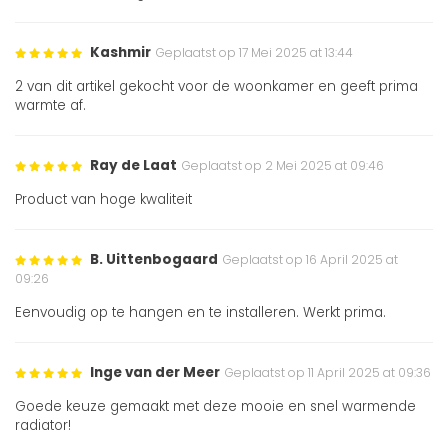
Kashmir
Geplaatst op 17 Mei 2025 at 13:44
2 van dit artikel gekocht voor de woonkamer en geeft prima
warmte af.
Ray de Laat
Geplaatst op 2 Mei 2025 at 09:46
Product van hoge kwaliteit
B. Uittenbogaard
Geplaatst op 16 April 2025 at
09:26
Eenvoudig op te hangen en te installeren. Werkt prima.
Inge van der Meer
Geplaatst op 11 April 2025 at 09:36
Goede keuze gemaakt met deze mooie en snel warmende
radiator!