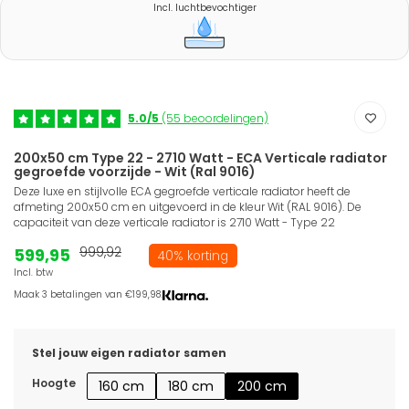
Incl. luchtbevochtiger
5.0/5
(55 beoordelingen)
200x50 cm Type 22 - 2710 Watt - ECA Verticale radiator
gegroefde voorzijde - Wit (Ral 9016)
Deze luxe en stijlvolle ECA gegroefde verticale radiator heeft de
afmeting 200x50 cm en uitgevoerd in de kleur Wit (RAL 9016). De
capaciteit van deze verticale radiator is 2710 Watt - Type 22
599,95
999,92
40% korting
Incl. btw
Maak 3 betalingen van €199,98.
Stel jouw eigen radiator samen
Hoogte
160 cm
180 cm
200 cm