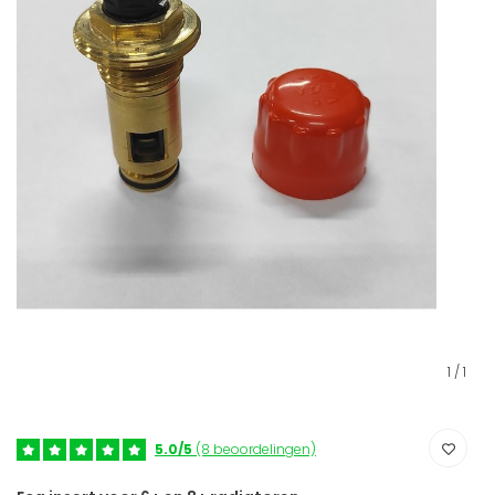
1
/
1
5.0/5
(8 beoordelingen)