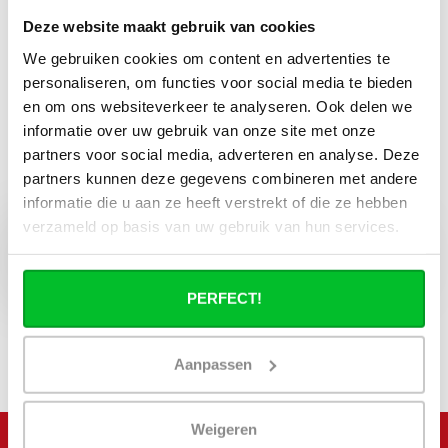
Deze website maakt gebruik van cookies
Bekijk alle (8) reviews
We gebruiken cookies om content en advertenties te
personaliseren, om functies voor social media te bieden
en om ons websiteverkeer te analyseren. Ook delen we
Wanneer bezorgt de vrachtservice in
informatie over uw gebruik van onze site met onze
uw regio?
partners voor social media, adverteren en analyse. Deze
Geldt niet voor postzendingen!
partners kunnen deze gegevens combineren met andere
informatie die u aan ze heeft verstrekt of die ze hebben
verzameld op basis van uw gebruik van hun services.
Opvragen
PERFECT!
Aanpassen
Weigeren