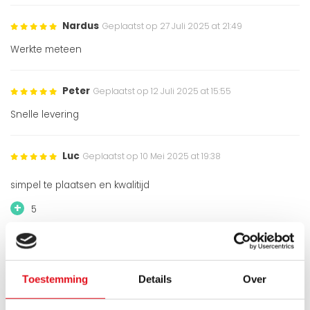
Nardus
Geplaatst op 27 Juli 2025 at 21:49
Werkte meteen
Peter
Geplaatst op 12 Juli 2025 at 15:55
Snelle levering
Luc
Geplaatst op 10 Mei 2025 at 19:38
simpel te plaatsen en kwalitijd
+
5
St bv
Geplaatst op 10 April 2025 at 01:31
Toestemming
Details
Over
zeer praktisch eenvoudige montage
+
9