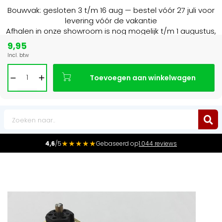
Bouwvak: gesloten 3 t/m 16 aug — bestel vóór 27 juli voor
levering vóór de vakantie
Afhalen in onze showroom is nog mogelijk t/m 1 augustus,
16:30 uur.
9,95
Incl. btw
15+ jaar
de radiator specialist in NL & BE
Toevoegen aan winkelwagen
0
★★★★★
4,6
/5
Gebaseerd op
1.044 reviews