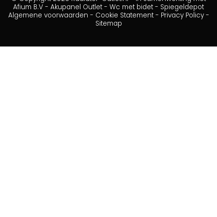
Afium B.V
-
Akupanel Outlet
-
Wc met bidet
-
Spiegeldepot
Algemene voorwaarden
-
Cookie Statement
-
Privacy Policy
-
Sitemap