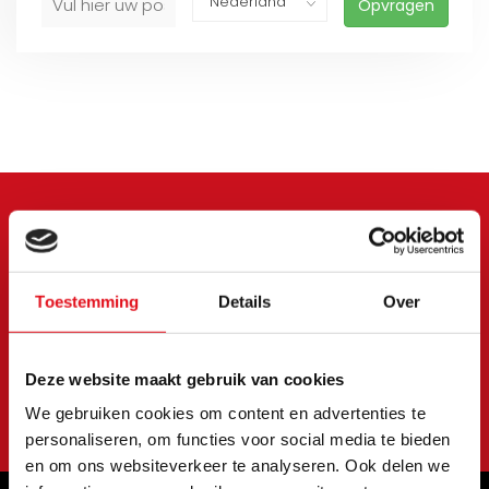
Opvragen
Meld je aan voor onze
nieuwsbrief
Toestemming
Details
Over
Blijf op de hoogte van onze laatste acties en
aanbiedingen
Deze website maakt gebruik van cookies
Abonneer
We gebruiken cookies om content en advertenties te
personaliseren, om functies voor social media te bieden
en om ons websiteverkeer te analyseren. Ook delen we