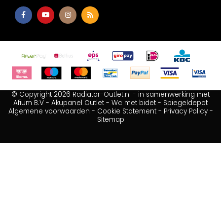
© Copyright 2026 Radiator-Outlet.nl - in samenwerking met
Afium B.V
-
Akupanel Outlet
-
Wc met bidet
-
Spiegeldepot
Algemene voorwaarden
-
Cookie Statement
-
Privacy Policy
-
Sitemap