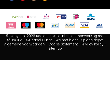
© Copyright 2026 Radiator-Outlet.nl - in samenwerking met
Afium B.V
-
Akupanel Outlet
-
Wc met bidet
-
Spiegeldepot
Algemene voorwaarden
-
Cookie Statement
-
Privacy Policy
-
Sitemap