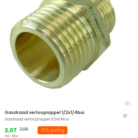
1
/
1
Gasdraad verloopnippel 1/2x1/4bui
Gasdraad verloopnippel 1/2x1/4bui
2,07
2,96
30% korting
Incl. btw