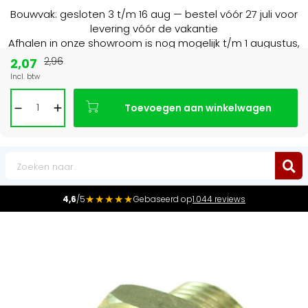
Bouwvak: gesloten 3 t/m 16 aug — bestel vóór 27 juli voor
levering vóór de vakantie
Afhalen in onze showroom is nog mogelijk t/m 1 augustus,
16:30 uur.
2,07
2,96
Incl. btw
15+ jaar
de radiator specialist in NL & BE
Toevoegen aan winkelwagen
0
★★★★★
4,6
/5
Gebaseerd op
1.044 reviews