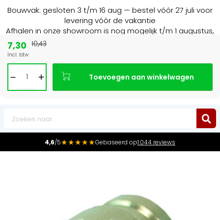
Bouwvak: gesloten 3 t/m 16 aug — bestel vóór 27 juli voor
levering vóór de vakantie
Afhalen in onze showroom is nog mogelijk t/m 1 augustus,
16:30 uur.
7,30
10,43
Incl. btw
15+ jaar
de radiator specialist in NL & BE
Toevoegen aan winkelwagen
0
★★★★★
4,6
/5
Gebaseerd op
1.044 reviews