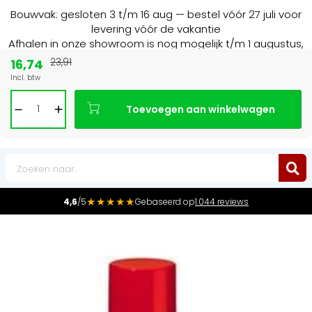
Bouwvak: gesloten 3 t/m 16 aug — bestel vóór 27 juli voor
levering vóór de vakantie
Afhalen in onze showroom is nog mogelijk t/m 1 augustus,
16:30 uur.
16,74
23,91
Incl. btw
Marktleider
in radiatoren in de Benelux
Toevoegen aan winkelwagen
0
★★★★★
4,6
/5
Gebaseerd op
1.044 reviews