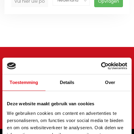
Opvragen
Meld je aan voor onze
nieuwsbrief
Toestemming
Details
Over
Blijf op de hoogte van onze laatste acties en
aanbiedingen
Deze website maakt gebruik van cookies
Abonneer
We gebruiken cookies om content en advertenties te
personaliseren, om functies voor social media te bieden
en om ons websiteverkeer te analyseren. Ook delen we