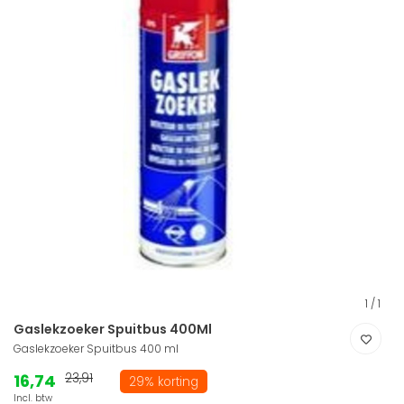
1
/
1
Gaslekzoeker Spuitbus 400Ml
Gaslekzoeker Spuitbus 400 ml
16,74
23,91
29% korting
Incl. btw