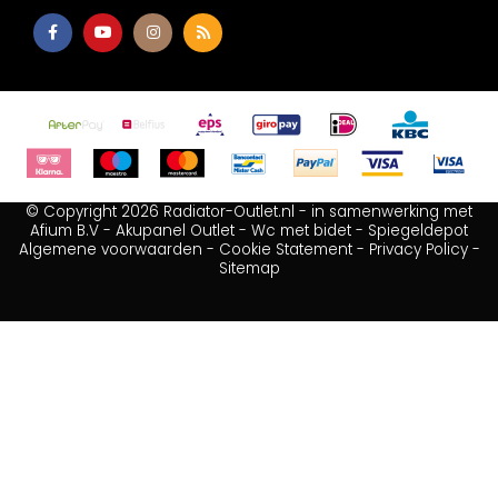
© Copyright 2026 Radiator-Outlet.nl - in samenwerking met
Afium B.V
-
Akupanel Outlet
-
Wc met bidet
-
Spiegeldepot
Algemene voorwaarden
-
Cookie Statement
-
Privacy Policy
-
Sitemap