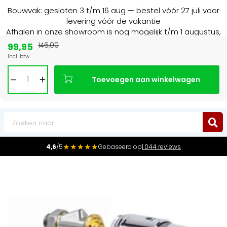
Bouwvak: gesloten 3 t/m 16 aug — bestel vóór 27 juli voor
levering vóór de vakantie
Afhalen in onze showroom is nog mogelijk t/m 1 augustus,
16:30 uur.
99,95
146,00
Incl. btw
15+ jaar
de radiator specialist in NL & BE
Toevoegen aan winkelwagen
0
★★★★★
4,6
/5
Gebaseerd op
1.044 reviews