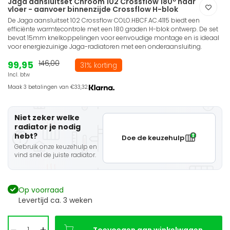
Jaga aansluitset Chroom 102 Crossflow 180º naar
vloer - aanvoer binnenzijde Crossflow H-blok
De Jaga aansluitset 102 Crossflow COLO.HBCF.AC.4115 biedt een
efficiënte warmtecontrole met een 180 graden H-blok ontwerp. De set
bevat 15mm knelkoppelingen voor eenvoudige montage en is ideaal
voor energiezuinige Jaga-radiatoren met een onderaansluiting.
99,95
146,00
31% korting
Incl. btw
Maak 3 betalingen van €33,32.
Niet zeker welke
radiator je nodig
hebt?
Doe de keuzehulp
Gebruik onze keuzehulp en
vind snel de juiste radiator.
Op voorraad
Levertijd ca. 3 weken