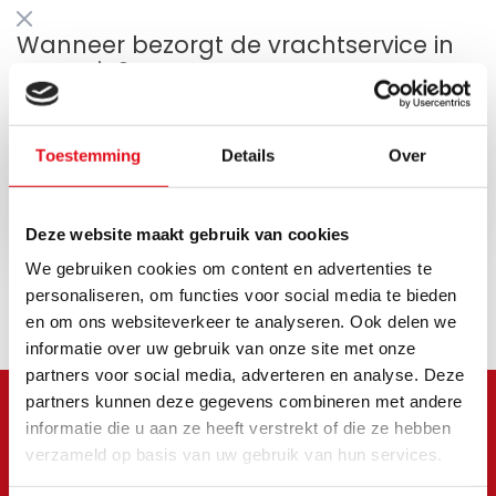
Wanneer bezorgt de vrachtservice in
uw regio?
Geldt niet voor postzendingen!
Toestemming
Details
Over
Opvragen
Deze website maakt gebruik van cookies
We gebruiken cookies om content en advertenties te
personaliseren, om functies voor social media te bieden
en om ons websiteverkeer te analyseren. Ook delen we
informatie over uw gebruik van onze site met onze
partners voor social media, adverteren en analyse. Deze
partners kunnen deze gegevens combineren met andere
informatie die u aan ze heeft verstrekt of die ze hebben
Meld je aan voor onze
verzameld op basis van uw gebruik van hun services.
nieuwsbrief