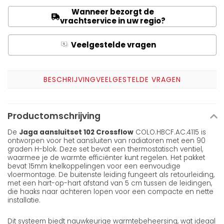
Wanneer bezorgt de
vrachtservice in uw regio?
Veelgestelde vragen
Q
A
BESCHRIJVING
VEELGESTELDE VRAGEN
Productomschrijving
De
Jaga aansluitset 102 Crossflow
COLO.HBCF.AC.4115 is
ontworpen voor het aansluiten van radiatoren met een 90
graden H-blok. Deze set bevat een thermostatisch ventiel,
waarmee je de warmte efficiënter kunt regelen. Het pakket
bevat 15mm knelkoppelingen voor een eenvoudige
vloermontage. De buitenste leiding fungeert als retourleiding,
met een hart-op-hart afstand van 5 cm tussen de leidingen,
die haaks naar achteren lopen voor een compacte en nette
installatie.
Dit systeem biedt nauwkeurige warmtebeheersing, wat ideaal