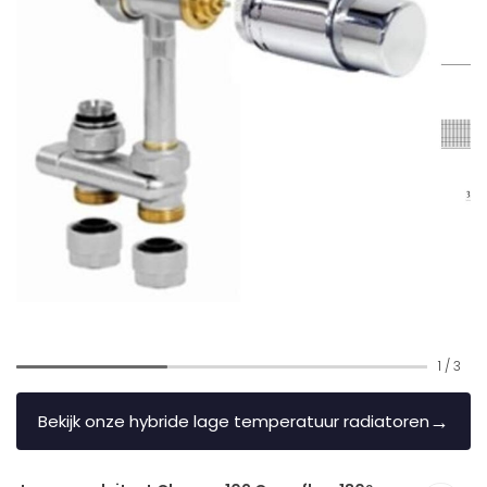
1
/
3
→
Bekijk onze hybride lage temperatuur radiatoren