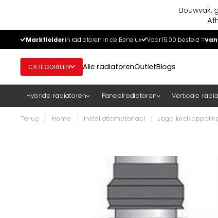
Bouwvak: g
Af
Marktleider
in radiatoren in de Benelux
Voor 15:00 besteld =
van
Alle radiatoren
Outlet
Blogs
CATEGORIEËN
Hybride radiatoren
Paneelradiatoren
Verticale radi
Terug
/
Home
/
Installatiemateriaal
/
Jaga knelkoppeling