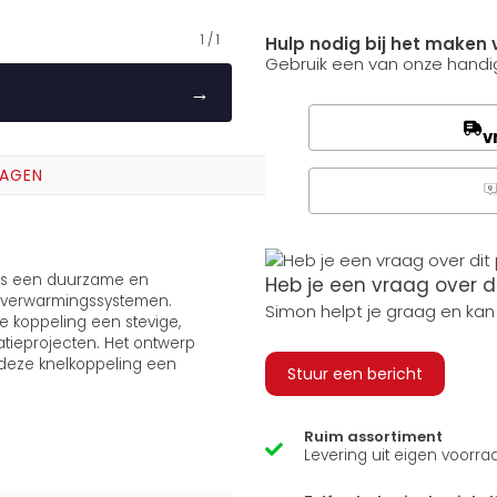
1
/
1
Hulp nodig bij het maken 
Gebruik een van onze handig
→
v
RAGEN
Q
is een duurzame en
Heb je een vraag over d
n verwarmingssystemen.
Simon helpt je graag en kan
ze koppeling een stevige,
atieprojecten. Het ontwerp
 deze knelkoppeling een
Stuur een bericht
Ruim assortiment
Levering uit eigen voorra