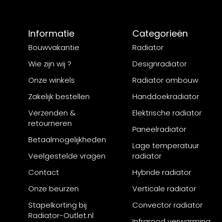
Informatie
Categorieën
Bouwvakantie
Radiator
Wie zijn wij ?
Designradiator
Onze winkels
Radiator ombouw
Zakelijk bestellen
Handdoekradiator
Verzenden &
Elektrische radiator
retourneren
Paneelradiator
Betaalmogelijkheden
Lage temperatuur
Veelgestelde vragen
radiator
Contact
Hybride radiator
Onze beurzen
Verticale radiator
Stapelkorting bij
Convector radiator
Radiator-Outlet.nl
Infrarood verwarming