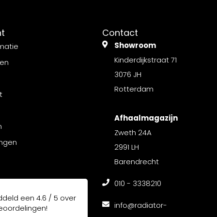
nt
Contact
Showroom
matie
Kinderdijkstraat 71
gen
3076 JH
Rotterdam
t
Afhaalmagazijn
n
Zweth 24A
ingen
2991 LH
Barendrecht
010 - 3338210
ddeld een
4.6 / 5
over
info@radiator-
oordelingen!