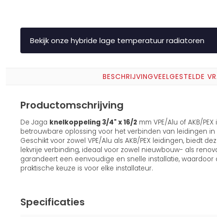
Bekijk onze hybride lage temperatuur radiatoren
BESCHRIJVING
VEELGESTELDE V
Productomschrijving
De Jaga
knelkoppeling 3/4" x 16/2
mm VPE/Alu of AKB/PEX 
betrouwbare oplossing voor het verbinden van leidingen i
Geschikt voor zowel VPE/Alu als AKB/PEX leidingen, biedt de
lekvrije verbinding, ideaal voor zowel nieuwbouw- als renov
garandeert een eenvoudige en snelle installatie, waardoor
praktische keuze is voor elke installateur.
Specificaties