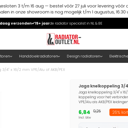
esloten 3 t/m 16 aug — bestel vóór 27 juli voor levering vóór 
halen in onze showroom is nog mogelijk t/m 1 augustus, 16:30 u
daag verzonden
15+ jaar
de radiator specialist in NL & BE
atoren
Handdoekradiatoren
Design radiatoren
Elektrisch
 3/4" x 16/2 mm VPE/Alu of AKB/PEX
Jaga knelkoppeling 3/4
Jaga knelkoppeling 3/4" x 1
koppeling voor het verbinde
VPE/Alu als AKB/PEX leidingen.
6,84
9,25
26% kor
Incl. btw