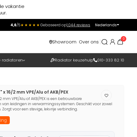
de vakantie
ur.
4,6
/5
★★★★★
Gebaseerd op
1.044 reviews
Nederlands
Incl.
Excl.
0
Showroom
Over ons
BTW
e radiatoren
Radiator keuzehulp
010-333 82 10
" x 16/2 mm VPE/Alu of AKB/PEX
6/2 mm VPE/Alu of AKB/PEX is een betrouwbare
n van leidingen in verwarmingssystemen. Geschikt voor zowel
 Zorgt voor een stevige, lekvrije verbinding.
ting