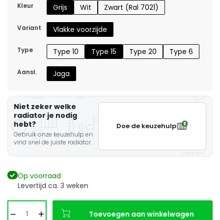
Kleur
Grijs
Wit
Zwart (Ral 7021)
Variant
Vlakke voorzijde
Type
Type 10
Type 15
Type 20
Type 6
Aansl.
Jaga
Niet zeker welke
radiator je nodig
hebt?
Doe de keuzehulp
Gebruik onze keuzehulp en
vind snel de juiste radiator.
Op voorraad
Levertijd ca. 3 weken
Toevoegen aan winkelwagen