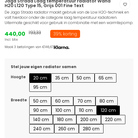
Jaga Strada Laag temperatuur radiator Wand
H20 L120 Type 15, Grijs 001 Fine Text
De Jaga Strada radiator maakt gebruik van de Low H2O-techniek en
valt hierdoor onder de categorie laag temperatuur radiatoren.
Uitermate geschikt voor gebruik in combinatie met een warmtepomp.
440,00
733,33
39% korting
Incl. btw
Maak 3 betalingen van €146,67.
Stel jouw eigen radiator samen
Hoogte
20 cm
35 cm
50 cm
65 cm
95 cm
Breedte
50 cm
60 cm
70 cm
80 cm
90 cm
100 cm
110 cm
120 cm
140 cm
180 cm
200 cm
220 cm
240 cm
260 cm
280 cm