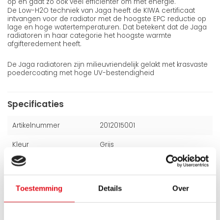
op en gaat zo ook veel efficiënter om met energie.
De Low-H2O techniek van Jaga heeft de KIWA certificaat
intvangen voor de radiator met de hoogste EPC reductie op
lage en hoge watertemperaturen. Dat betekent dat de Jaga
radiatoren in haar categorie het hoogste warmte
afgifteredement heeft.
De Jaga radiatoren zijn milieuvriendelijk gelakt met krasvaste
poedercoating met hoge UV-bestendigheid
Specificaties
Artikelnummer
2012015001
Kleur
Grijs
Hoogte
200 mm
Breedte
1200 mm
Toestemming
Details
Over
Dikte
165 mm