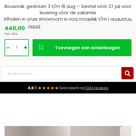
Bouwvak: gesloten 3 t/m 16 aug — bestel vóór 27 juli voor
levering vóór de vakantie
Afhalen in onze showroom is nog mogelijk t/m 1 augustus,
16:30 uur.
440,00
733,33
Incl. btw
ecialist in NL & BE
Marktleider
in radiat
Toevoegen aan winkelwagen
0
★★★★★
4,6
/5
Gebaseerd op
1.044 reviews