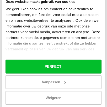
Deze website maakt gebruik van cookies
Alle specificaties
We gebruiken cookies om content en advertenties te
personaliseren, om functies voor social media te bieden
en om ons websiteverkeer te analyseren. Ook delen we
Heb je een vraag over dit product ?
informatie over uw gebruik van onze site met onze
Simon helpt je graag en kan al je vragen beantwoorden.
partners voor social media, adverteren en analyse. Deze
partners kunnen deze gegevens combineren met andere
Stuur een bericht
informatie die u aan ze heeft verstrekt of die ze hebben
verzameld op basis van uw gebruik van hun services.
Ruim assortiment
14 dagen bedenktijd
Levering uit eigen
Niet goed = Geld terug
voorraad
PERFECT!
Zelf ophalen in de
Snelle levering in
winkel?
Nederland en België
Wij zijn 6 dagen per
Geen onverwachte
Aanpassen
week open.
kosten achteraf
Weigeren