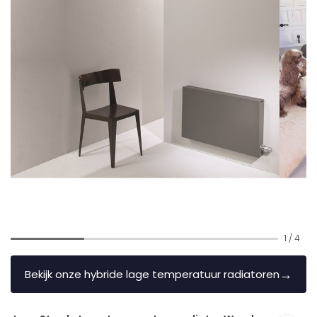
1
/
4
→
Bekijk onze hybride lage temperatuur radiatoren