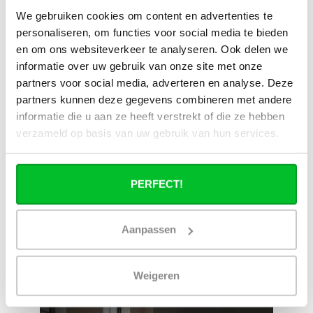
We gebruiken cookies om content en advertenties te
personaliseren, om functies voor social media te bieden
Heb je een vraag over dit product ?
en om ons websiteverkeer te analyseren. Ook delen we
Simon helpt je graag en kan al je vragen beantwoorden.
informatie over uw gebruik van onze site met onze
partners voor social media, adverteren en analyse. Deze
partners kunnen deze gegevens combineren met andere
Stuur een bericht
informatie die u aan ze heeft verstrekt of die ze hebben
verzameld op basis van uw gebruik van hun services.
Ruim assortiment
14 dagen bedenktijd
Levering uit eigen
Niet goed = Geld terug
voorraad
PERFECT!
Zelf ophalen in de
Snelle levering in
winkel?
Nederland en België
Wij zijn 6 dagen per
Geen onverwachte
Aanpassen
week open.
kosten achteraf
Weigeren