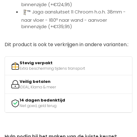
binnenzijde (+€124,95)
Jaga aansluitset 11 Chroom h.o.h. 38mm -
naar vloer - 180º naar wand - aanvoer
binnenzijde (+€139,95)
Dit product is ook te verkrijgen in andere varianten.:
Stevig verpakt
Extra bescherming tijdens transport
Veilig betalen
iDEAL, Klarna & meer
14 dagen bedenktijd
Niet goed, geld terug
Hulp nodig bij het maken van de juiste keuze?