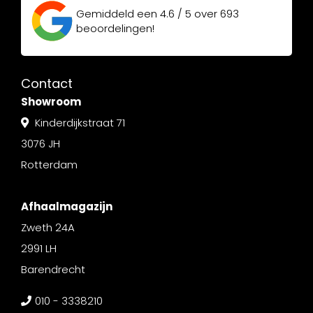
Gemiddeld een
4.6 / 5
over
693
beoordelingen!
Contact
Showroom
Kinderdijkstraat 71
3076 JH
Rotterdam
Afhaalmagazijn
Zweth 24A
2991 LH
Barendrecht
010 - 3338210