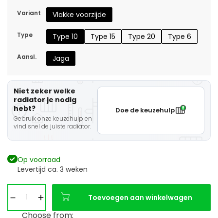
Variant
Vlakke voorzijde
Type
Type 10
Type 15
Type 20
Type 6
Aansl.
Jaga
Niet zeker welke
radiator je nodig
hebt?
Doe de keuzehulp
Gebruik onze keuzehulp en
vind snel de juiste radiator.
Op voorraad
Levertijd ca. 3 weken
Toevoegen aan winkelwagen
Choose from: