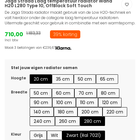
Jaga Strada Laag temperatuur radiator Wand
H20 L280 Type 10, OffBlack Soft Touch
De Jaga Strada radiator maakt gebruik van de Low H2O-techniek en
valt hierdoor onder de categorie laag temperatuur radiatoren.
Uitermate geschikt voor gebruik in combinatie met een warmtepomp.
710,00
1.183,33
39% korting
Incl. btw
Maak 3 betalingen van €236,67.
Stel jouw eigen radiator samen
Hoogte
20 cm
35 cm
50 cm
65 cm
Breedte
50 cm
60 cm
70 cm
80 cm
90 cm
100 cm
110 cm
120 cm
140 cm
180 cm
200 cm
220 cm
240 cm
260 cm
280 cm
Kleur
Grijs
Wit
Zwart (Ral 7021)