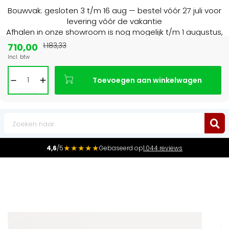
Bouwvak: gesloten 3 t/m 16 aug — bestel vóór 27 juli voor
levering vóór de vakantie
Afhalen in onze showroom is nog mogelijk t/m 1 augustus,
16:30 uur.
710,00
1.183,33
Incl. btw
15+ jaar
de radiator specialist in NL & BE
Toevoegen aan winkelwagen
0
★★★★★
4,6
/5
Gebaseerd op
1.044 reviews