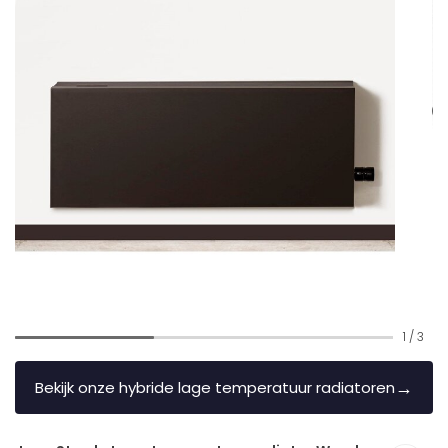
1
/
3
→
Bekijk onze hybride lage temperatuur radiatoren