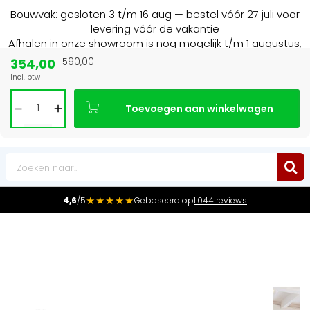
Bouwvak: gesloten 3 t/m 16 aug — bestel vóór 27 juli voor
levering vóór de vakantie
Afhalen in onze showroom is nog mogelijk t/m 1 augustus,
16:30 uur.
354,00
590,00
Incl. btw
 BE
Marktleider
in radiatoren in de Bene
Toevoegen aan winkelwagen
0
★★★★★
4,6
/5
Gebaseerd op
1.044 reviews