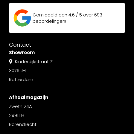
Gemiddeld een
4.6 / 5
over
693
beoordelingen!
Contact
Showroom
Kinderdijkstraat 71
3076 JH
Rotterdam
Afhaalmagazijn
Zweth 24A
2991 LH
Barendrecht