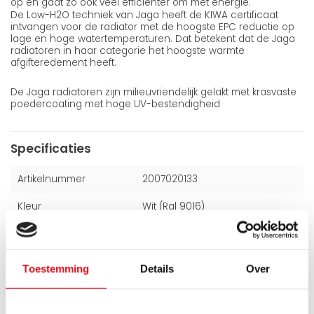
op en gaat zo ook veel efficiënter om met energie.
De Low-H2O techniek van Jaga heeft de KIWA certificaat
intvangen voor de radiator met de hoogste EPC reductie op
lage en hoge watertemperaturen. Dat betekent dat de Jaga
radiatoren in haar categorie het hoogste warmte
afgifteredement heeft.
De Jaga radiatoren zijn milieuvriendelijk gelakt met krasvaste
poedercoating met hoge UV-bestendigheid
Specificaties
Artikelnummer
2007020133
Kleur
Wit (Ral 9016)
Hoogte
200 mm
Breedte
700 mm
Toestemming
Details
Over
Dikte
215 mm