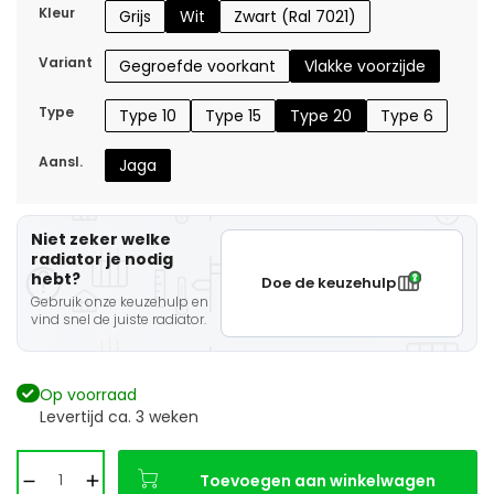
Kleur
Grijs
Wit
Zwart (Ral 7021)
Variant
Gegroefde voorkant
Vlakke voorzijde
Type
Type 10
Type 15
Type 20
Type 6
Aansl.
Jaga
Niet zeker welke
radiator je nodig
hebt?
Doe de keuzehulp
Gebruik onze keuzehulp en
vind snel de juiste radiator.
Op voorraad
Levertijd ca. 3 weken
Toevoegen aan winkelwagen