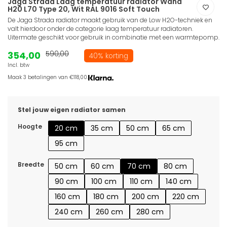
Jaga Strada Laag temperatuur radiator Wand
H20 L70 Type 20, Wit RAL 9016 Soft Touch
De Jaga Strada radiator maakt gebruik van de Low H2O-techniek en
valt hierdoor onder de categorie laag temperatuur radiatoren.
Uitermate geschikt voor gebruik in combinatie met een warmtepomp.
354,00
590,00
40% korting
Incl. btw
Maak 3 betalingen van €118,00.
Stel jouw eigen radiator samen
Hoogte
20 cm
35 cm
50 cm
65 cm
95 cm
Breedte
50 cm
60 cm
70 cm
80 cm
90 cm
100 cm
110 cm
140 cm
160 cm
180 cm
200 cm
220 cm
240 cm
260 cm
280 cm