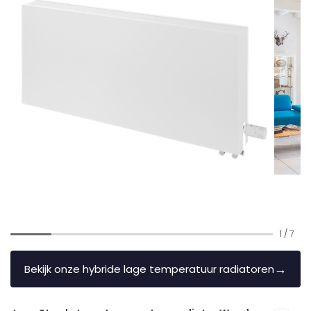
1
/
7
→
Bekijk onze hybride lage temperatuur radiatoren