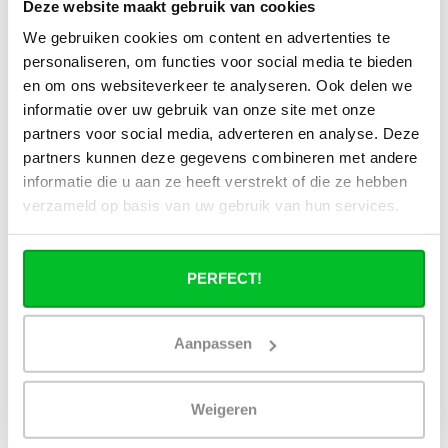
Deze website maakt gebruik van cookies
Alle specificaties
We gebruiken cookies om content en advertenties te
personaliseren, om functies voor social media te bieden
en om ons websiteverkeer te analyseren. Ook delen we
Heb je een vraag over dit product ?
informatie over uw gebruik van onze site met onze
Simon helpt je graag en kan al je vragen beantwoorden.
partners voor social media, adverteren en analyse. Deze
partners kunnen deze gegevens combineren met andere
Stuur een bericht
informatie die u aan ze heeft verstrekt of die ze hebben
verzameld op basis van uw gebruik van hun services.
Ruim assortiment
14 dagen bedenktijd
Levering uit eigen
Niet goed = Geld terug
voorraad
PERFECT!
Zelf ophalen in de
Snelle levering in
winkel?
Nederland en België
Wij zijn 6 dagen per
Geen onverwachte
Aanpassen
week open.
kosten achteraf
Weigeren