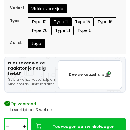
Variant
Vlakke voorzijde
Type
Type 10
Type 11
Type 15
Type 16
Type 20
Type 21
Type 6
Aansl.
Jaga
Niet zeker welke
radiator je nodig
hebt?
Doe de keuzehulp
Gebruik onze keuzehulp en
vind snel de juiste radiator.
Op voorraad
Levertijd ca. 3 weken
Toevoegen aan winkelwagen