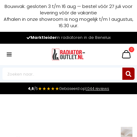
Bouwvak: gesloten 3 t/m 16 aug — bestel vóór 27 juli voor
levering vóór de vakantie
Afhalen in onze showroom is nog mogelijk t/m 1 augustus,
16:30 uur.
Marktleider
in radiatoren in de Benelux
0
★★★★★
4,6
/5
Gebaseerd op
1.044 reviews