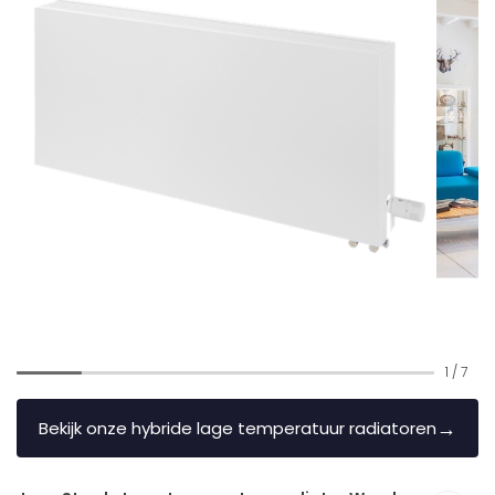
1
/
7
→
Bekijk onze hybride lage temperatuur radiatoren