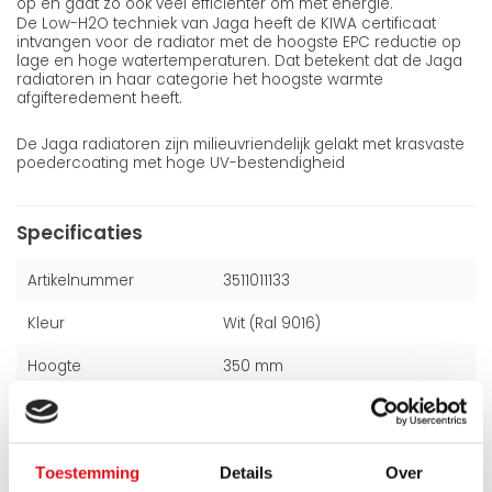
op en gaat zo ook veel efficiënter om met energie.
De Low-H2O techniek van Jaga heeft de KIWA certificaat
intvangen voor de radiator met de hoogste EPC reductie op
lage en hoge watertemperaturen. Dat betekent dat de Jaga
radiatoren in haar categorie het hoogste warmte
afgifteredement heeft.
De Jaga radiatoren zijn milieuvriendelijk gelakt met krasvaste
poedercoating met hoge UV-bestendigheid
Specificaties
Artikelnummer
3511011133
Kleur
Wit (Ral 9016)
Hoogte
350 mm
Breedte
1100 mm
Dikte
115 mm
Toestemming
Details
Over