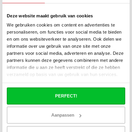
Alle specificaties
Deze website maakt gebruik van cookies
We gebruiken cookies om content en advertenties te
Heb je een vraag over dit product ?
personaliseren, om functies voor social media te bieden
Simon helpt je graag en kan al je vragen beantwoorden.
en om ons websiteverkeer te analyseren. Ook delen we
informatie over uw gebruik van onze site met onze
Stuur een bericht
partners voor social media, adverteren en analyse. Deze
partners kunnen deze gegevens combineren met andere
informatie die u aan ze heeft verstrekt of die ze hebben
Ruim assortiment
14 dagen bedenktijd
Levering uit eigen
Niet goed = Geld terug
verzameld op basis van uw gebruik van hun services.
voorraad
Zelf ophalen in de
Snelle levering in
winkel?
Nederland en België
PERFECT!
Wij zijn 6 dagen per
Geen onverwachte
week open.
kosten achteraf
Aanpassen