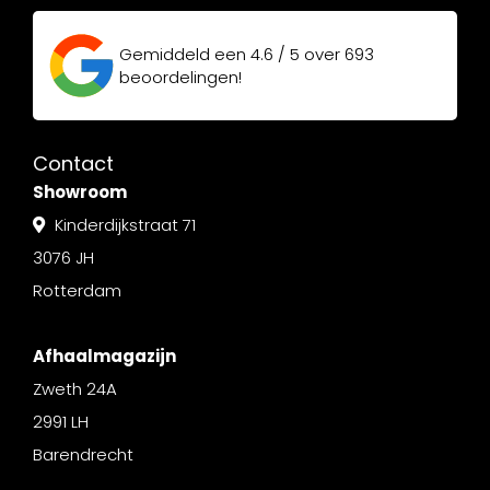
Gemiddeld een
4.6 / 5
over
693
beoordelingen!
Contact
Showroom
Kinderdijkstraat 71
3076 JH
Rotterdam
Afhaalmagazijn
Zweth 24A
2991 LH
Barendrecht