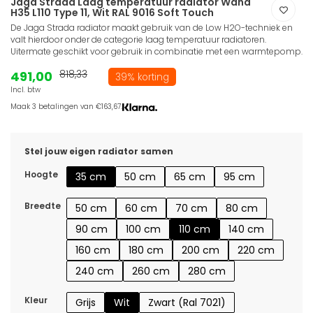
Jaga Strada Laag temperatuur radiator Wand
H35 L110 Type 11, Wit RAL 9016 Soft Touch
De Jaga Strada radiator maakt gebruik van de Low H2O-techniek en
valt hierdoor onder de categorie laag temperatuur radiatoren.
Uitermate geschikt voor gebruik in combinatie met een warmtepomp.
491,00
818,33
39% korting
Incl. btw
Maak 3 betalingen van €163,67.
Stel jouw eigen radiator samen
Hoogte
35 cm
50 cm
65 cm
95 cm
Breedte
50 cm
60 cm
70 cm
80 cm
90 cm
100 cm
110 cm
140 cm
160 cm
180 cm
200 cm
220 cm
240 cm
260 cm
280 cm
Kleur
Grijs
Wit
Zwart (Ral 7021)