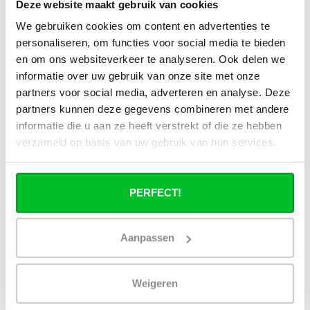
Deze website maakt gebruik van cookies
Alle specificaties
We gebruiken cookies om content en advertenties te
personaliseren, om functies voor social media te bieden
en om ons websiteverkeer te analyseren. Ook delen we
Heb je een vraag over dit product ?
informatie over uw gebruik van onze site met onze
Simon helpt je graag en kan al je vragen beantwoorden.
partners voor social media, adverteren en analyse. Deze
partners kunnen deze gegevens combineren met andere
Stuur een bericht
informatie die u aan ze heeft verstrekt of die ze hebben
verzameld op basis van uw gebruik van hun services.
Ruim assortiment
14 dagen bedenktijd
Levering uit eigen
Niet goed = Geld terug
voorraad
PERFECT!
Zelf ophalen in de
Snelle levering in
winkel?
Nederland en België
Wij zijn 6 dagen per
Geen onverwachte
Aanpassen
week open.
kosten achteraf
Weigeren