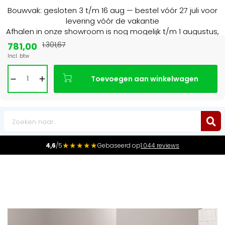
Bouwvak: gesloten 3 t/m 16 aug — bestel vóór 27 juli voor
levering vóór de vakantie
Afhalen in onze showroom is nog mogelijk t/m 1 augustus,
16:30 uur.
781,00
1.301,67
Incl. btw
Marktleider
in radiatoren in de Benelux
Toevoegen aan winkelwagen
0
★★★★★
4,6
/5
Gebaseerd op
1.044 reviews