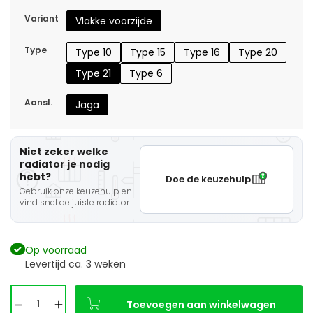
Variant
Vlakke voorzijde
Type
Type 10
Type 15
Type 16
Type 20
Type 21
Type 6
Aansl.
Jaga
Niet zeker welke
radiator je nodig
hebt?
Doe de keuzehulp
Gebruik onze keuzehulp en
vind snel de juiste radiator.
Op voorraad
Levertijd ca. 3 weken
Toevoegen aan winkelwagen