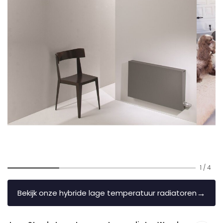
1
/
4
→
Bekijk onze hybride lage temperatuur radiatoren