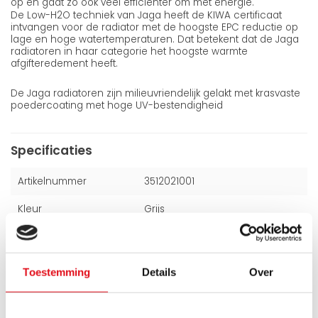
op en gaat zo ook veel efficiënter om met energie.
De Low-H2O techniek van Jaga heeft de KIWA certificaat
intvangen voor de radiator met de hoogste EPC reductie op
lage en hoge watertemperaturen. Dat betekent dat de Jaga
radiatoren in haar categorie het hoogste warmte
afgifteredement heeft.
De Jaga radiatoren zijn milieuvriendelijk gelakt met krasvaste
poedercoating met hoge UV-bestendigheid
Specificaties
Artikelnummer
3512021001
Kleur
Grijs
Hoogte
350 mm
Breedte
1200 mm
Toestemming
Details
Over
Dikte
215 mm