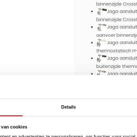
binnenzijde Cross
Jaga aansluit
binnenzijde Cross
Jaga aansluit
aanvoer binnenzij
Jaga aansluit
thermostatisch H
Jaga aansluit
buitenzijde therm
Jaga aanslui
buitenzijde therm
Kies een aansluitset (vo
Geen (+€0,00)
Details
Geen (+€0,0
Jaga aansluit
 van cookies
binnenzijde (+€119
Jaga aansluit
ent en advertenties te personaliseren, om functies voor social