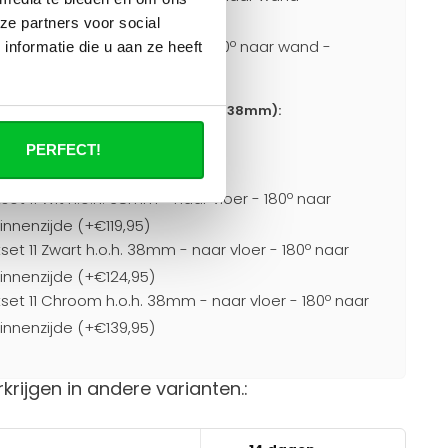
de (+€124,95)
ze partners voor social
tset 11 Chroom h.o.h. 38mm - 90º naar wand -
nformatie die u aan ze heeft
de (+€139,95)
or aansluitingen naar vloer h.o.h. 38mm):
PERFECT!
0)
set 11 Wit h.o.h. 38mm - naar vloer - 180º naar
nnenzijde (+€119,95)
set 11 Zwart h.o.h. 38mm - naar vloer - 180º naar
nnenzijde (+€124,95)
set 11 Chroom h.o.h. 38mm - naar vloer - 180º naar
nnenzijde (+€139,95)
rkrijgen in andere varianten.: