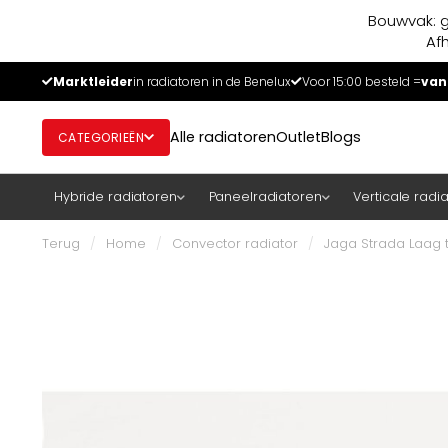
Bouwvak: g
Af
Marktleider
in radiatoren in de Benelux
Voor 15:00 besteld =
van
Alle radiatoren
Outlet
Blogs
CATEGORIEËN
Hybride radiatoren
Paneelradiatoren
Verticale radi
Terug
/
Home
/
Convector radiator
/
Jaga Strada Laag t