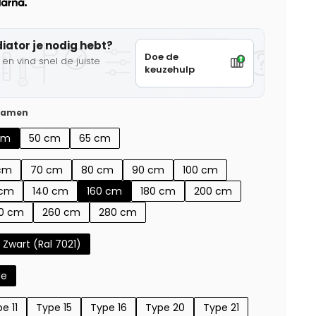
diator je nodig hebt?
Doe de
en vind snel de juiste
keuzehulp
 samen
cm
50 cm
65 cm
cm
70 cm
80 cm
90 cm
100 cm
 cm
140 cm
160 cm
180 cm
200 cm
0 cm
260 cm
280 cm
Zwart (Ral 7021)
de
e 11
Type 15
Type 16
Type 20
Type 21