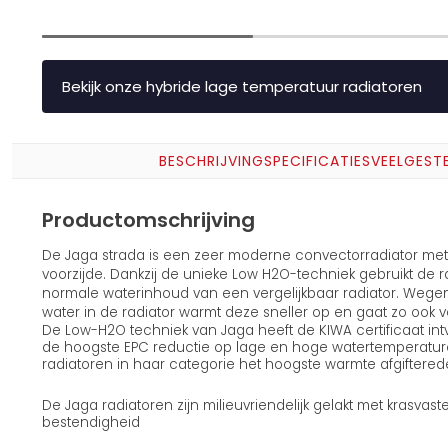
Bekijk onze hybride lage temperatuur radiatoren
BESCHRIJVING
SPECIFICATIES
VEELGEST
Productomschrijving
De Jaga strada is een zeer moderne convectorradiator met 
voorzijde. Dankzij de unieke Low H2O-techniek gebruikt de r
normale waterinhoud van een vergelijkbaar radiator. Wege
water in de radiator warmt deze sneller op en gaat zo ook v
De Low-H2O techniek van Jaga heeft de KIWA certificaat in
de hoogste EPC reductie op lage en hoge watertemperature
radiatoren in haar categorie het hoogste warmte afgiftered
De Jaga radiatoren zijn milieuvriendelijk gelakt met krasv
bestendigheid