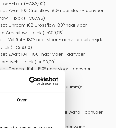
flow H-blok (+€83,00)
set Zwart 102 Crossflow 180º naar vloer - aanvoer
flow H-blok (+€87,95)
set Chroom 102 Crossflow 180º naar vloer -
de Crossflow H-blok (+€99,95)
set Wit 104 - 180º naar vloer - aanvoer buitenzijde
-blok (+€89,00)
set Zwart 104 - 180º naar vloer - aanvoer
ostatisch H-blok (+€93,00)
tset Chroom 104 - 180º naar vloer - aanvoer
ostatisch H-blok (+€107,00)
or aansluitingen naar wand h.o.h. 38mm):
Over
0)
set 11 Wit h.o.h. 38mm - 90º naar wand - aanvoer
,95)
set 11 Zwart h.o.h. 38mm - 90º naar wand -
 media te bieden en om ons