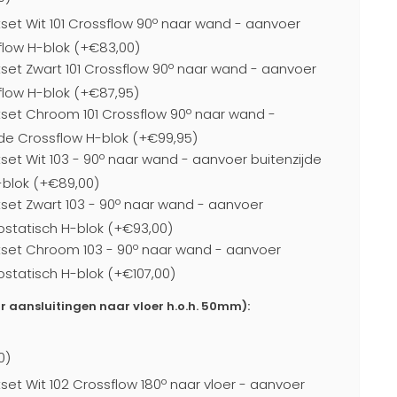
set Wit 101 Crossflow 90º naar wand - aanvoer
flow H-blok (+€83,00)
tset Zwart 101 Crossflow 90º naar wand - aanvoer
flow H-blok (+€87,95)
tset Chroom 101 Crossflow 90º naar wand -
de Crossflow H-blok (+€99,95)
set Wit 103 - 90º naar wand - aanvoer buitenzijde
-blok (+€89,00)
tset Zwart 103 - 90º naar wand - aanvoer
ostatisch H-blok (+€93,00)
tset Chroom 103 - 90º naar wand - aanvoer
ostatisch H-blok (+€107,00)
or aansluitingen naar vloer h.o.h. 50mm):
0)
set Wit 102 Crossflow 180º naar vloer - aanvoer