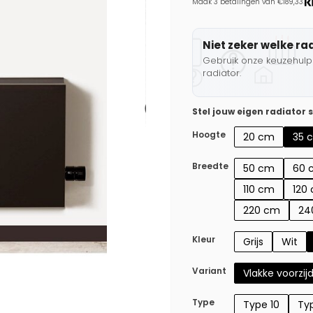
Maak 3 betalingen van €189,33.
Niet zeker welke ra
Gebruik onze keuzehulp 
radiator.
Stel jouw eigen radiator
Hoogte
20 cm
35 
Breedte
50 cm
60 
110 cm
120
220 cm
24
Kleur
Grijs
Wit
Variant
Vlakke voorzij
Type
Type 10
Typ