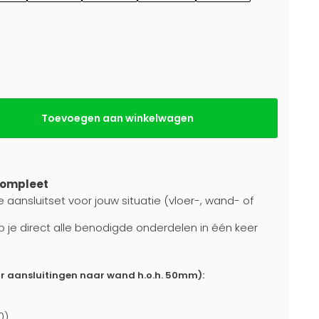
Toevoegen aan winkelwagen
compleet
e aansluitset voor jouw situatie (vloer-, wand- of
b je direct alle benodigde onderdelen in één keer
or aansluitingen naar wand h.o.h. 50mm):
0)