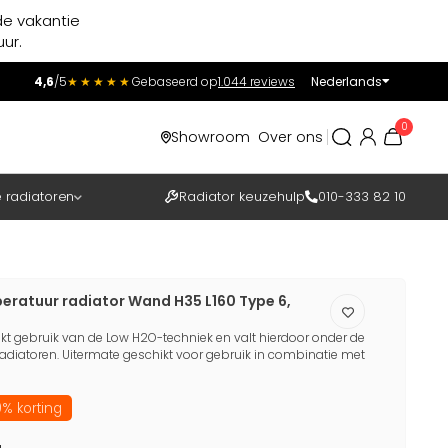
de vakantie
ur.
4,6
/5
★★★★★
Gebaseerd op
1.044 reviews
Nederlands
Incl.
Excl.
0
Showroom
Over ons
BTW
e radiatoren
Radiator keuzehulp
010-333 82 10
eratuur radiator Wand H35 L160 Type 6,
kt gebruik van de Low H2O-techniek en valt hierdoor onder de
adiatoren. Uitermate geschikt voor gebruik in combinatie met
% korting