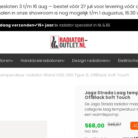
esloten 3 t/m 16 aug — bestel vóór 27 juli voor levering vóór 
halen in onze showroom is nog mogelijk t/m 1 augustus, 16:30 u
daag verzonden
15+ jaar
de radiator specialist in NL & BE
atoren
Handdoekradiatoren
Design radiatoren
Elektrisch
emperatuur radiator Wand H35 L160 Type 6, OffBlack Soft Touch
Jaga Strada Laag temp
OffBlack Soft Touch
De Jaga Strada radiator maa
categorie laag temperatuur r
een warmtepomp.
568,00
946,67
40
Incl. btw