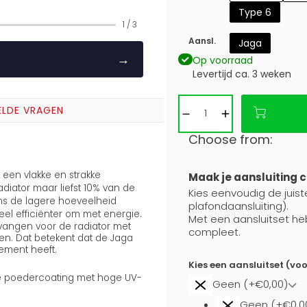
Type 6
1
/
3
Aansl.
Jaga
→
Op voorraad
Levertijd ca. 3 weken
ELDE VRAGEN
Choose from:
een vlakke en strakke
Maak je aansluiting 
adiator maar liefst 10% van de
Kies eenvoudig de juist
ns de lagere hoeveelheid
plafondaansluiting).
eel efficiënter om met energie.
Met een aansluitset he
tvangen voor de radiator met
compleet.
n. Dat betekent dat de Jaga
ement heeft.
Kies een aansluitset (vo
aste poedercoating met hoge UV-
Geen (+€0,00)
Geen (+€0,0