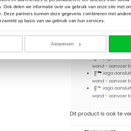
aanvoer binnenzij
. Ook delen we informatie over uw gebruik van onze site met on
Jaga aanslui
e. Deze partners kunnen deze gegevens combineren met andere i
erzameld op basis van uw gebruik van hun services.
aanvoer binnenzij
Kies een aansluitset (vo
Geen (+€0,00)
Aanpassen
Geen (+€0,0
Jaga aansluit
wand - aanvoer bi
Jaga aansluit
wand - aanvoer bi
Jaga aansluit
wand - aanvoer bi
Dit product is ook te ve