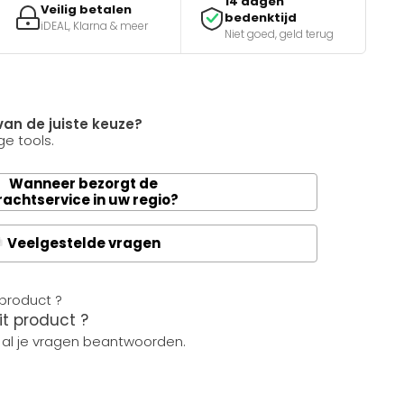
14 dagen
Veilig betalen
bedenktijd
iDEAL, Klarna & meer
Niet goed, geld terug
van de juiste keuze?
e tools.
Wanneer bezorgt de
rachtservice in uw regio?
Veelgestelde vragen
A
it product ?
 al je vragen beantwoorden.