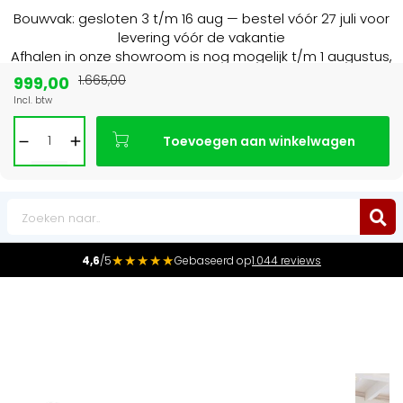
Bouwvak: gesloten 3 t/m 16 aug — bestel vóór 27 juli voor
levering vóór de vakantie
Afhalen in onze showroom is nog mogelijk t/m 1 augustus,
16:30 uur.
999,00
1.665,00
Incl. btw
alist in NL & BE
Marktleider
in radiatore
Toevoegen aan winkelwagen
0
★★★★★
4,6
/5
Gebaseerd op
1.044 reviews