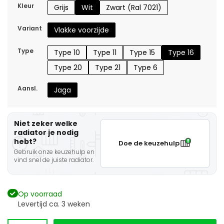
Kleur
Grijs
Wit
Zwart (Ral 7021)
Variant
Vlakke voorzijde
Type
Type 10
Type 11
Type 15
Type 16
Type 20
Type 21
Type 6
Aansl.
Jaga
Niet zeker welke
radiator je nodig
hebt?
Doe de keuzehulp
Gebruik onze keuzehulp en
vind snel de juiste radiator.
Op voorraad
Levertijd ca. 3 weken