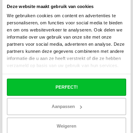
Deze website maakt gebruik van cookies
Alle specificaties
We gebruiken cookies om content en advertenties te
personaliseren, om functies voor social media te bieden
en om ons websiteverkeer te analyseren. Ook delen we
Heb je een vraag over dit product ?
informatie over uw gebruik van onze site met onze
partners voor social media, adverteren en analyse. Deze
Simon helpt je graag en kan al je vragen beantwoorden.
partners kunnen deze gegevens combineren met andere
informatie die u aan ze heeft verstrekt of die ze hebben
Stuur een bericht
verzameld op basis van uw gebruik van hun services.
Ruim assortiment
14 dagen bedenktijd
Levering uit eigen
Niet goed = Geld terug
PERFECT!
voorraad
Zelf ophalen in de
Snelle levering in
winkel?
Nederland en België
Aanpassen
Wij zijn 6 dagen per
Geen onverwachte
week open.
kosten achteraf
Weigeren