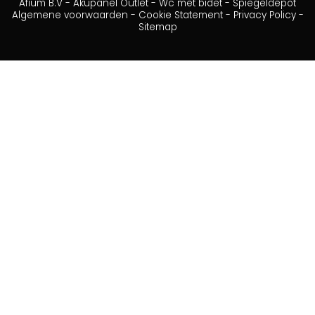
Afium B.V
-
Akupanel Outlet
-
Wc met bidet
-
Spiegeldepot
Algemene voorwaarden
-
Cookie Statement
-
Privacy Policy
-
Sitemap