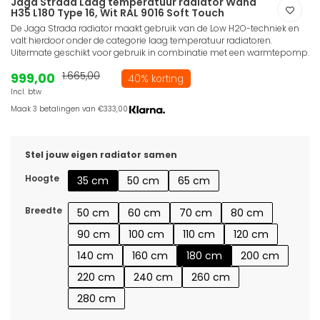
Jaga Strada Laag temperatuur radiator Wand
H35 L180 Type 16, Wit RAL 9016 Soft Touch
De Jaga Strada radiator maakt gebruik van de Low H2O-techniek en
valt hierdoor onder de categorie laag temperatuur radiatoren.
Uitermate geschikt voor gebruik in combinatie met een warmtepomp.
999,00
1.665,00
40% korting
Incl. btw
Maak 3 betalingen van €333,00.
Stel jouw eigen radiator samen
Hoogte
35 cm
50 cm
65 cm
Breedte
50 cm
60 cm
70 cm
80 cm
90 cm
100 cm
110 cm
120 cm
140 cm
160 cm
180 cm
200 cm
220 cm
240 cm
260 cm
280 cm