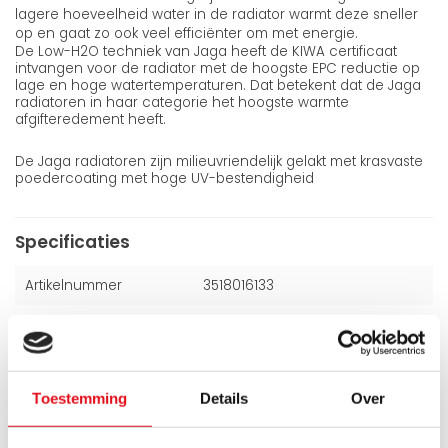
lagere hoeveelheid water in de radiator warmt deze sneller
op en gaat zo ook veel efficiënter om met energie.
De Low-H2O techniek van Jaga heeft de KIWA certificaat
intvangen voor de radiator met de hoogste EPC reductie op
lage en hoge watertemperaturen. Dat betekent dat de Jaga
radiatoren in haar categorie het hoogste warmte
afgifteredement heeft.
De Jaga radiatoren zijn milieuvriendelijk gelakt met krasvaste
poedercoating met hoge UV-bestendigheid
Specificaties
Artikelnummer
3518016133
Kleur
Wit (Ral 9016)
Hoogte
350 mm
Toestemming
Details
Over
Breedte
1800 mm
Dikte
165 mm