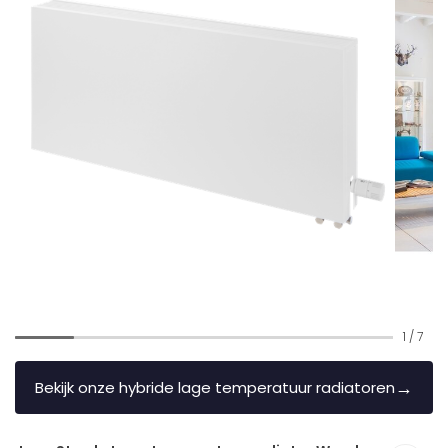
1
/
7
→
Bekijk onze hybride lage temperatuur radiatoren