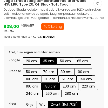
Jaga Strada Laag temperatuur radiator Wand
H35 L180 Type 20, OffBlack Soft Touch
De Jaga Strada radiator maakt gebruik van de Low H2O-techniek en
valt hierdoor onder de categorie laag temperatuur radiatoren.
Uitermate geschikt voor gebruik in combinatie met een warmtepomp.
838,00
1.396,67
40% korting
Incl. btw
Maak 3 betalingen van €279,33.
Stel jouw eigen radiator samen
Hoogte
20 cm
35 cm
50 cm
65 cm
Breedte
50 cm
70 cm
80 cm
90 cm
100 cm
110 cm
120 cm
140 cm
160 cm
180 cm
200 cm
220 cm
240 cm
260 cm
280 cm
Kleur
Grijs
Wit
Zwart (Ral 7021)