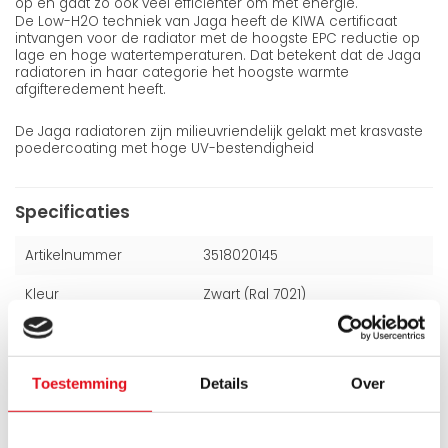
op en gaat zo ook veel efficiënter om met energie.
De Low-H2O techniek van Jaga heeft de KIWA certificaat
intvangen voor de radiator met de hoogste EPC reductie op
lage en hoge watertemperaturen. Dat betekent dat de Jaga
radiatoren in haar categorie het hoogste warmte
afgifteredement heeft.
De Jaga radiatoren zijn milieuvriendelijk gelakt met krasvaste
poedercoating met hoge UV-bestendigheid
Specificaties
Artikelnummer
3518020145
Kleur
Zwart (Ral 7021)
Hoogte
350 mm
Breedte
1800 mm
Toestemming
Details
Over
Dikte
215 mm