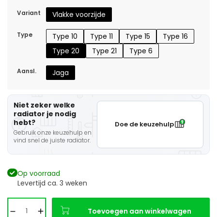
Variant
Vlakke voorzijde
Type
Type 10
Type 11
Type 15
Type 16
Type 20
Type 21
Type 6
Aansl.
Jaga
Niet zeker welke
radiator je nodig
hebt?
Doe de keuzehulp
Gebruik onze keuzehulp en
vind snel de juiste radiator.
Op voorraad
Levertijd ca. 3 weken
Toevoegen aan winkelwagen