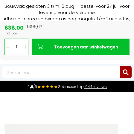
Bouwvak: gesloten 3 t/m 16 aug — bestel vóór 27 juli voor
levering vóór de vakantie
Afhalen in onze showroom is nog mogelijk t/m 1 augustus,
16:30 uur.
838,00
1.396,67
Incl. btw
Marktleider
in radiatoren in de Benelux
Toevoegen aan winkelwagen
0
★★★★★
4,6
/5
Gebaseerd op
1.044 reviews