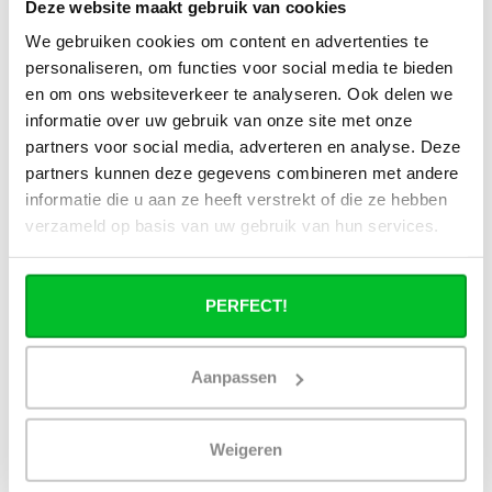
Deze website maakt gebruik van cookies
Alle specificaties
We gebruiken cookies om content en advertenties te
personaliseren, om functies voor social media te bieden
en om ons websiteverkeer te analyseren. Ook delen we
Heb je een vraag over dit product ?
informatie over uw gebruik van onze site met onze
Simon helpt je graag en kan al je vragen beantwoorden.
partners voor social media, adverteren en analyse. Deze
partners kunnen deze gegevens combineren met andere
Stuur een bericht
informatie die u aan ze heeft verstrekt of die ze hebben
verzameld op basis van uw gebruik van hun services.
Ruim assortiment
14 dagen bedenktijd
Levering uit eigen
Niet goed = Geld terug
voorraad
PERFECT!
Zelf ophalen in de
Snelle levering in
winkel?
Nederland en België
Wij zijn 6 dagen per
Geen onverwachte
Aanpassen
week open.
kosten achteraf
Weigeren