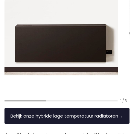
1
/
3
→
Bekijk onze hybride lage temperatuur radiatoren