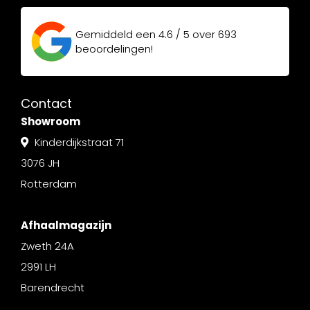
Gemiddeld een
4.6 / 5
over
693
beoordelingen!
Contact
Showroom
Kinderdijkstraat 71
3076 JH
Rotterdam
Afhaalmagazijn
Zweth 24A
2991 LH
Barendrecht