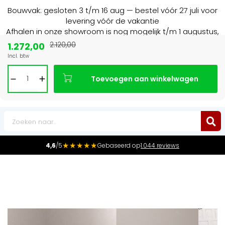
Bouwvak: gesloten 3 t/m 16 aug — bestel vóór 27 juli voor
levering vóór de vakantie
Afhalen in onze showroom is nog mogelijk t/m 1 augustus,
16:30 uur.
1.272,00
2.120,00
Incl. btw
15+ jaar
de radiator specialist in NL & BE
Toevoegen aan winkelwagen
0
★★★★★
4,6
/5
Gebaseerd op
1.044 reviews