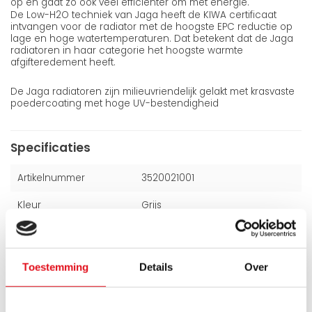
op en gaat zo ook veel efficiënter om met energie.
De Low-H2O techniek van Jaga heeft de KIWA certificaat
intvangen voor de radiator met de hoogste EPC reductie op
lage en hoge watertemperaturen. Dat betekent dat de Jaga
radiatoren in haar categorie het hoogste warmte
afgifteredement heeft.
De Jaga radiatoren zijn milieuvriendelijk gelakt met krasvaste
poedercoating met hoge UV-bestendigheid
Specificaties
Artikelnummer
3520021001
Kleur
Grijs
Hoogte
350 mm
Breedte
2000 mm
Toestemming
Details
Over
Dikte
215 mm