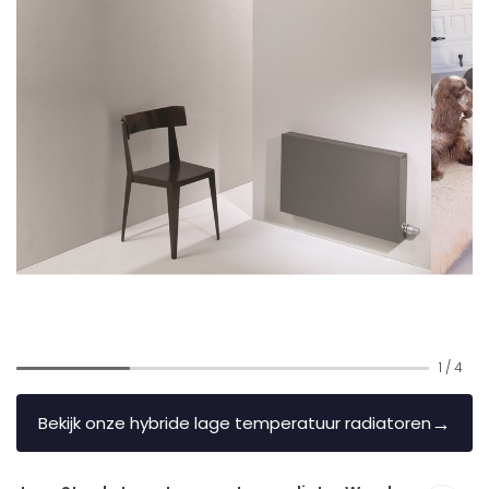
1
/
4
→
Bekijk onze hybride lage temperatuur radiatoren