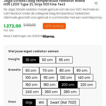
Jaga Strada Laag temperatuur radiator Wand
H35 L200 Type 21, Grijs 001 Fine Text
De Jaga Strada radiator maakt gebruik van de Low H2O-techniek en
valt hierdoor onder de categorie laag temperatuur radiatoren.
Uitermate geschikt voor gebruik in combinatie met een warmtepomp.
1.272,00
2.120,00
40% korting
Incl. btw
Maak 3 betalingen van €424,00.
Stel jouw eigen radiator samen
Hoogte
35 cm
50 cm
65 cm
Breedte
50 cm
70 cm
80 cm
90 cm
100 cm
110 cm
120 cm
140 cm
160 cm
180 cm
200 cm
220 cm
240 cm
260 cm
280 cm
Kleur
Grijs
Wit
Zwart (Ral 7021)