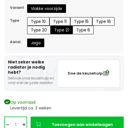
Variant
Vlakke voorzijde
Type
Type 10
Type 11
Type 15
Type 16
Type 20
Type 21
Type 6
Aansl.
Jaga
Niet zeker welke
radiator je nodig
hebt?
Doe de keuzehulp
Gebruik onze keuzehulp en
vind snel de juiste radiator.
Op voorraad
Levertijd ca. 3 weken
Toevoegen aan winkelwagen