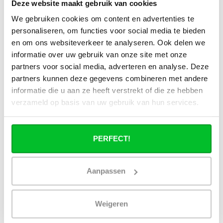
Deze website maakt gebruik van cookies
Alle specificaties
We gebruiken cookies om content en advertenties te
personaliseren, om functies voor social media te bieden
en om ons websiteverkeer te analyseren. Ook delen we
Heb je een vraag over dit product ?
informatie over uw gebruik van onze site met onze
Simon helpt je graag en kan al je vragen beantwoorden.
partners voor social media, adverteren en analyse. Deze
partners kunnen deze gegevens combineren met andere
Stuur een bericht
informatie die u aan ze heeft verstrekt of die ze hebben
verzameld op basis van uw gebruik van hun services.
Ruim assortiment
14 dagen bedenktijd
Levering uit eigen
Niet goed = Geld terug
voorraad
PERFECT!
Zelf ophalen in de
Snelle levering in
winkel?
Nederland en België
Wij zijn 6 dagen per
Geen onverwachte
Aanpassen
week open.
kosten achteraf
Weigeren