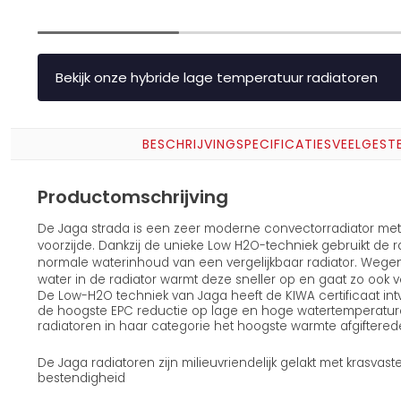
Bekijk onze hybride lage temperatuur radiatoren
BESCHRIJVING
SPECIFICATIES
VEELGEST
Productomschrijving
De Jaga strada is een zeer moderne convectorradiator met 
voorzijde. Dankzij de unieke Low H2O-techniek gebruikt de r
normale waterinhoud van een vergelijkbaar radiator. Wege
water in de radiator warmt deze sneller op en gaat zo ook v
De Low-H2O techniek van Jaga heeft de KIWA certificaat in
de hoogste EPC reductie op lage en hoge watertemperature
radiatoren in haar categorie het hoogste warmte afgiftered
De Jaga radiatoren zijn milieuvriendelijk gelakt met krasv
bestendigheid