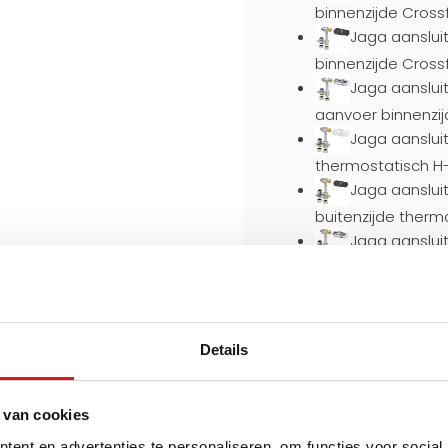
binnenzijde Cross
Jaga aansluit
binnenzijde Cross
Jaga aansluit
aanvoer binnenzij
Jaga aansluit
thermostatisch H
Jaga aansluit
buitenzijde therm
Jaga aanslui
buitenzijde therm
Kies een aansluitset (vo
Geen (+€0,00)
Details
Geen (+€0,0
Jaga aansluit
 van cookies
binnenzijde (+€119
Jaga aansluit
ent en advertenties te personaliseren, om functies voor social