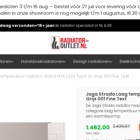
esloten 3 t/m 16 aug — bestel vóór 27 juli voor levering vóór 
halen in onze showroom is nog mogelijk t/m 1 augustus, 16:30 u
daag verzonden
15+ jaar
de radiator specialist in NL & BE
atoren
Handdoekradiatoren
Design radiatoren
Elektrisch
emperatuur radiator Wand H35 L220 Type 21, Grijs 001 Fine Text
Jaga Strada Laag temp
Grijs 001 Fine Text
De Jaga Strada radiator maa
categorie laag temperatuur r
een warmtepomp.
1.462,00
2.436,67
Incl. btw