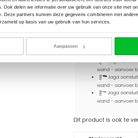
aanvoer binnenzij
. Ook delen we informatie over uw gebruik van onze site met on
Jaga aanslui
e. Deze partners kunnen deze gegevens combineren met andere i
erzameld op basis van uw gebruik van hun services.
aanvoer binnenzij
Kies een aansluitset (vo
Geen (+€0,00)
Aanpassen
Geen (+€0,0
Jaga aansluit
wand - aanvoer bi
Jaga aansluit
wand - aanvoer bi
Jaga aansluit
wand - aanvoer bi
Dit product is ook te ve