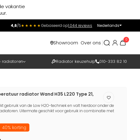
de vakantie
ur.
4,6
/5
★★★★★
Gebaseerd op
1.044 reviews
Nederlands
Incl.
Excl.
0
Showroom
Over ons
BTW
e radiatoren
Radiator keuzehulp
010-333 82 10
eratuur radiator Wand H35 L220 Type 21,
kt gebruik van de Low H2O-techniek en valt hierdoor onder de
adiatoren. Uitermate geschikt voor gebruik in combinatie met
40% korting