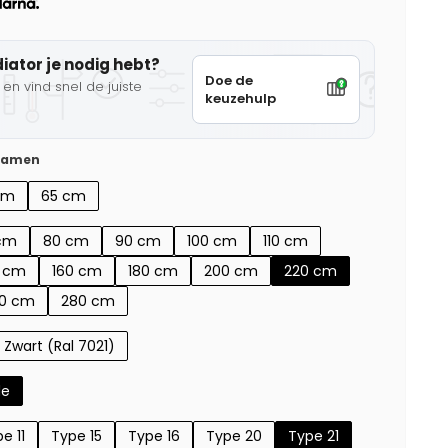
diator je nodig hebt?
Doe de
en vind snel de juiste
keuzehulp
 samen
cm
65 cm
cm
80 cm
90 cm
100 cm
110 cm
0 cm
160 cm
180 cm
200 cm
220 cm
0 cm
280 cm
Zwart (Ral 7021)
de
e 11
Type 15
Type 16
Type 20
Type 21