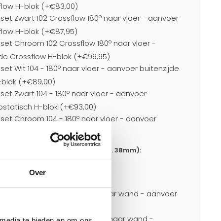
flow H-blok (+€83,00)
set Zwart 102 Crossflow 180º naar vloer - aanvoer
flow H-blok (+€87,95)
set Chroom 102 Crossflow 180º naar vloer -
de Crossflow H-blok (+€99,95)
set Wit 104 - 180º naar vloer - aanvoer buitenzijde
-blok (+€89,00)
set Zwart 104 - 180º naar vloer - aanvoer
ostatisch H-blok (+€93,00)
tset Chroom 104 - 180º naar vloer - aanvoer
ostatisch H-blok (+€107,00)
or aansluitingen naar wand h.o.h. 38mm):
Over
0)
set 11 Wit h.o.h. 38mm - 90º naar wand - aanvoer
,95)
set 11 Zwart h.o.h. 38mm - 90º naar wand -
 media te bieden en om ons