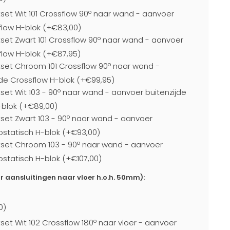
set Wit 101 Crossflow 90º naar wand - aanvoer
flow H-blok (+€83,00)
tset Zwart 101 Crossflow 90º naar wand - aanvoer
flow H-blok (+€87,95)
tset Chroom 101 Crossflow 90º naar wand -
de Crossflow H-blok (+€99,95)
set Wit 103 - 90º naar wand - aanvoer buitenzijde
-blok (+€89,00)
tset Zwart 103 - 90º naar wand - aanvoer
ostatisch H-blok (+€93,00)
tset Chroom 103 - 90º naar wand - aanvoer
ostatisch H-blok (+€107,00)
or aansluitingen naar vloer h.o.h. 50mm):
0)
set Wit 102 Crossflow 180º naar vloer - aanvoer