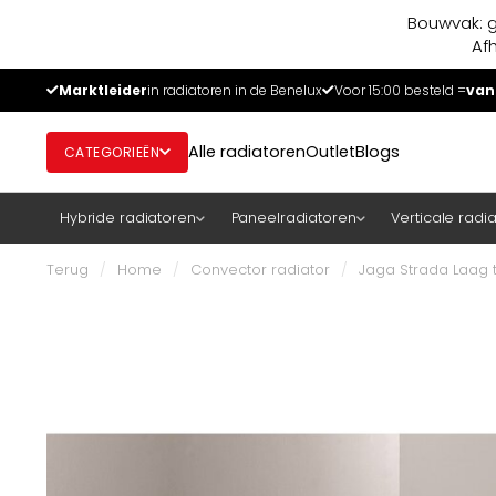
Bouwvak: g
Af
Marktleider
in radiatoren in de Benelux
Voor 15:00 besteld =
van
Alle radiatoren
Outlet
Blogs
CATEGORIEËN
Hybride radiatoren
Paneelradiatoren
Verticale radi
Terug
/
Home
/
Convector radiator
/
Jaga Strada Laag t