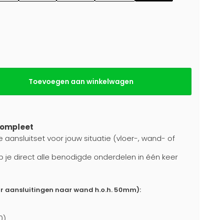
Toevoegen aan winkelwagen
compleet
e aansluitset voor jouw situatie (vloer-, wand- of
b je direct alle benodigde onderdelen in één keer
or aansluitingen naar wand h.o.h. 50mm):
0)