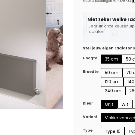
Maak 3 betalingen van €487,33.
Niet zeker welke ra
Gebruik onze keuzehulp 
radiator.
Stel jouw eigen radiator
Hoogte
35 cm
50 
Breedte
50 cm
70 
120 cm
14
240 cm
26
Kleur
Grijs
Wit
Variant
Vlakke voorzij
Type
Type 10
Typ