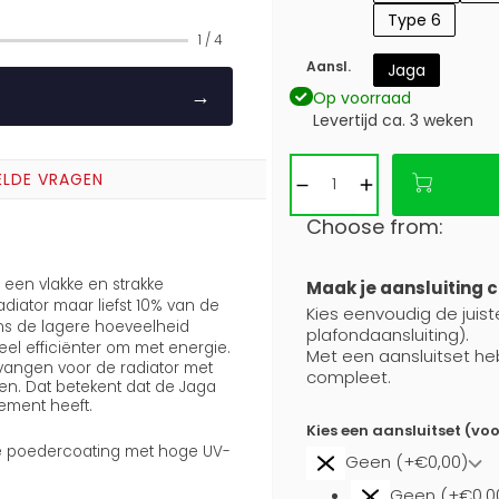
Type 6
1
/
4
Aansl.
Jaga
→
Op voorraad
Levertijd ca. 3 weken
ELDE VRAGEN
Choose from:
een vlakke en strakke
Maak je aansluiting 
adiator maar liefst 10% van de
Kies eenvoudig de juist
ns de lagere hoeveelheid
plafondaansluiting).
eel efficiënter om met energie.
Met een aansluitset he
tvangen voor de radiator met
compleet.
n. Dat betekent dat de Jaga
ement heeft.
Kies een aansluitset (vo
aste poedercoating met hoge UV-
Geen (+€0,00)
Geen (+€0,0