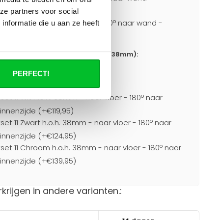
de (+€124,95)
ze partners voor social
tset 11 Chroom h.o.h. 38mm - 90º naar wand -
nformatie die u aan ze heeft
de (+€139,95)
or aansluitingen naar vloer h.o.h. 38mm):
PERFECT!
0)
set 11 Wit h.o.h. 38mm - naar vloer - 180º naar
nnenzijde (+€119,95)
set 11 Zwart h.o.h. 38mm - naar vloer - 180º naar
nnenzijde (+€124,95)
set 11 Chroom h.o.h. 38mm - naar vloer - 180º naar
nnenzijde (+€139,95)
rkrijgen in andere varianten.: