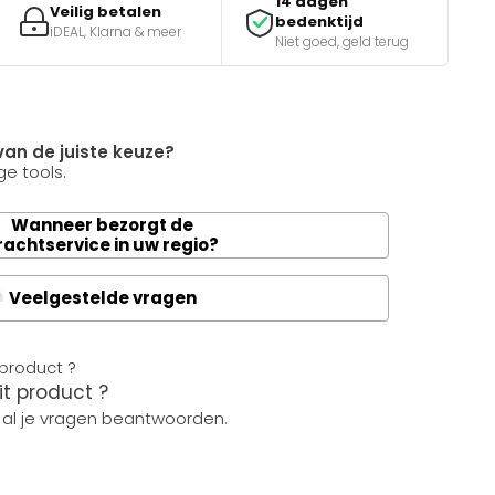
14 dagen
Veilig betalen
bedenktijd
iDEAL, Klarna & meer
Niet goed, geld terug
van de juiste keuze?
e tools.
Wanneer bezorgt de
rachtservice in uw regio?
Veelgestelde vragen
A
it product ?
 al je vragen beantwoorden.