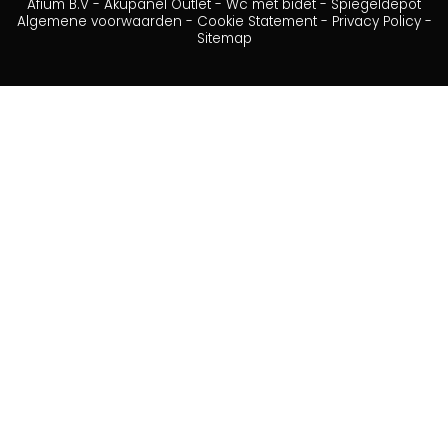
Afium B.V
-
Akupanel Outlet
-
Wc met bidet
-
Spiegeldepot
Algemene voorwaarden
-
Cookie Statement
-
Privacy Policy
-
Sitemap