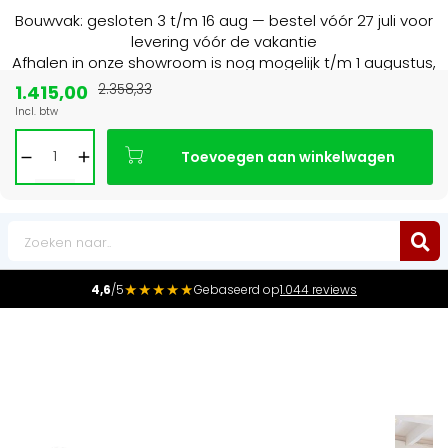
Bouwvak: gesloten 3 t/m 16 aug — bestel vóór 27 juli voor
levering vóór de vakantie
Afhalen in onze showroom is nog mogelijk t/m 1 augustus,
16:30 uur.
1.415,00
2.358,33
Incl. btw
Marktleider
in radiatoren in de Benelux
Toevoegen aan winkelwagen
0
★★★★★
4,6
/5
Gebaseerd op
1.044 reviews