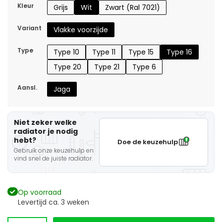
Kleur
Grijs
Wit
Zwart (Ral 7021)
Variant
Vlakke voorzijde
Type
Type 10
Type 11
Type 15
Type 16
Type 20
Type 21
Type 6
Aansl.
Jaga
Niet zeker welke
radiator je nodig
hebt?
Doe de keuzehulp
Gebruik onze keuzehulp en
vind snel de juiste radiator.
Op voorraad
Levertijd ca. 3 weken