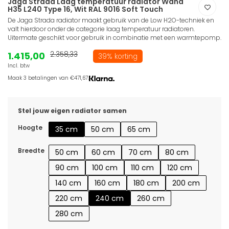
Jaga Strada Laag temperatuur radiator Wand
H35 L240 Type 16, Wit RAL 9016 Soft Touch
De Jaga Strada radiator maakt gebruik van de Low H2O-techniek en
valt hierdoor onder de categorie laag temperatuur radiatoren.
Uitermate geschikt voor gebruik in combinatie met een warmtepomp.
1.415,00
2.358,33
39% korting
Incl. btw
Maak 3 betalingen van €471,67.
Stel jouw eigen radiator samen
Hoogte
35 cm
50 cm
65 cm
Breedte
50 cm
60 cm
70 cm
80 cm
90 cm
100 cm
110 cm
120 cm
140 cm
160 cm
180 cm
200 cm
220 cm
240 cm
260 cm
280 cm