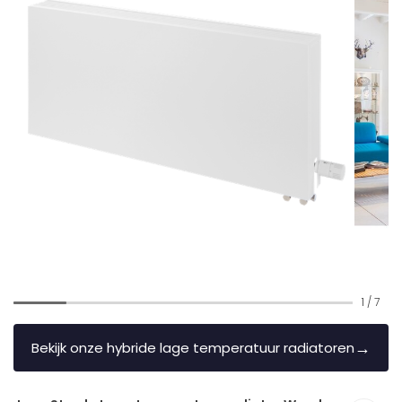
1
/
7
→
Bekijk onze hybride lage temperatuur radiatoren