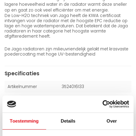
lagere hoeveelheid water in de radiator warmt deze sneller
op en gaat zo ook veel efficiënter om met energie.
De Low-H2O techniek van Jaga heeft de KIWA certificaat
intvangen voor de radiator met de hoogste EPC reductie op
lage en hoge watertemperaturen. Dat betekent dat de Jaga
radiatoren in haar categorie het hoogste warmte
afgifteredement heeft.
De Jaga radiatoren zijn milieuvriendelijk gelakt met krasvaste
poedercoating met hoge UV-bestendigheid
Specificaties
Artikelnummer
3524016133
Kleur
Wit (Ral 9016)
Hoogte
350 mm
Toestemming
Details
Over
Breedte
2400 mm
Dikte
165 mm