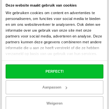
Deze website maakt gebruik van cookies
Alle specificaties
We gebruiken cookies om content en advertenties te
personaliseren, om functies voor social media te bieden
en om ons websiteverkeer te analyseren. Ook delen we
Heb je een vraag over dit product ?
informatie over uw gebruik van onze site met onze
partners voor social media, adverteren en analyse. Deze
Simon helpt je graag en kan al je vragen beantwoorden.
partners kunnen deze gegevens combineren met andere
informatie die u aan ze heeft verstrekt of die ze hebben
Stuur een bericht
verzameld op basis van uw gebruik van hun services.
Ruim assortiment
14 dagen bedenktijd
Levering uit eigen
Niet goed = Geld terug
PERFECT!
voorraad
Zelf ophalen in de
Snelle levering in
winkel?
Nederland en België
Aanpassen
Wij zijn 6 dagen per
Geen onverwachte
week open.
kosten achteraf
Weigeren