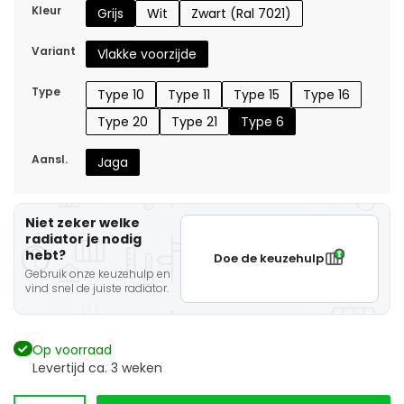
Kleur
Grijs
Wit
Zwart (Ral 7021)
Variant
Vlakke voorzijde
Type
Type 10
Type 11
Type 15
Type 16
Type 20
Type 21
Type 6
Aansl.
Jaga
Niet zeker welke
radiator je nodig
hebt?
Doe de keuzehulp
Gebruik onze keuzehulp en
vind snel de juiste radiator.
Op voorraad
Levertijd ca. 3 weken