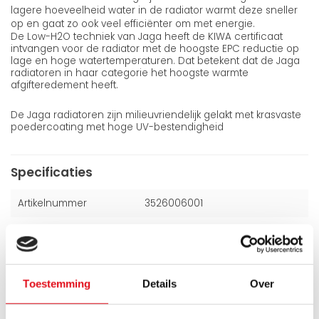
lagere hoeveelheid water in de radiator warmt deze sneller
op en gaat zo ook veel efficiënter om met energie.
De Low-H2O techniek van Jaga heeft de KIWA certificaat
intvangen voor de radiator met de hoogste EPC reductie op
lage en hoge watertemperaturen. Dat betekent dat de Jaga
radiatoren in haar categorie het hoogste warmte
afgifteredement heeft.
De Jaga radiatoren zijn milieuvriendelijk gelakt met krasvaste
poedercoating met hoge UV-bestendigheid
Specificaties
Artikelnummer
3526006001
Kleur
Grijs
Hoogte
350 mm
Toestemming
Details
Over
Breedte
2600 mm
Dikte
85 mm