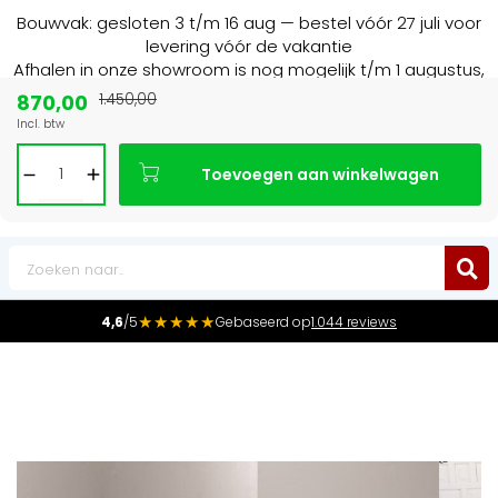
Bouwvak: gesloten 3 t/m 16 aug — bestel vóór 27 juli voor
levering vóór de vakantie
Afhalen in onze showroom is nog mogelijk t/m 1 augustus,
16:30 uur.
870,00
1.450,00
Incl. btw
15+ jaar
de radiator specialist in NL & BE
Toevoegen aan winkelwagen
0
★★★★★
4,6
/5
Gebaseerd op
1.044 reviews