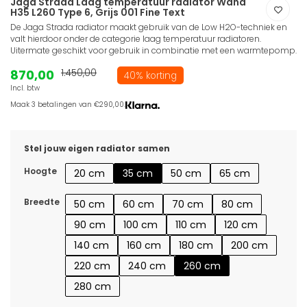
Jaga Strada Laag temperatuur radiator Wand
H35 L260 Type 6, Grijs 001 Fine Text
De Jaga Strada radiator maakt gebruik van de Low H2O-techniek en
valt hierdoor onder de categorie laag temperatuur radiatoren.
Uitermate geschikt voor gebruik in combinatie met een warmtepomp.
870,00
1.450,00
40% korting
Incl. btw
Maak 3 betalingen van €290,00.
Stel jouw eigen radiator samen
Hoogte
20 cm
35 cm
50 cm
65 cm
Breedte
50 cm
60 cm
70 cm
80 cm
90 cm
100 cm
110 cm
120 cm
140 cm
160 cm
180 cm
200 cm
220 cm
240 cm
260 cm
280 cm