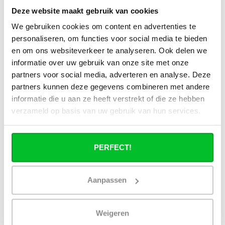
Deze website maakt gebruik van cookies
Alle specificaties
We gebruiken cookies om content en advertenties te
personaliseren, om functies voor social media te bieden
en om ons websiteverkeer te analyseren. Ook delen we
Heb je een vraag over dit product ?
informatie over uw gebruik van onze site met onze
partners voor social media, adverteren en analyse. Deze
Simon helpt je graag en kan al je vragen beantwoorden.
partners kunnen deze gegevens combineren met andere
informatie die u aan ze heeft verstrekt of die ze hebben
Stuur een bericht
verzameld op basis van uw gebruik van hun services.
Ruim assortiment
14 dagen bedenktijd
Levering uit eigen
Niet goed = Geld terug
PERFECT!
voorraad
Zelf ophalen in de
Snelle levering in
winkel?
Nederland en België
Aanpassen
Wij zijn 6 dagen per
Geen onverwachte
week open.
kosten achteraf
Weigeren