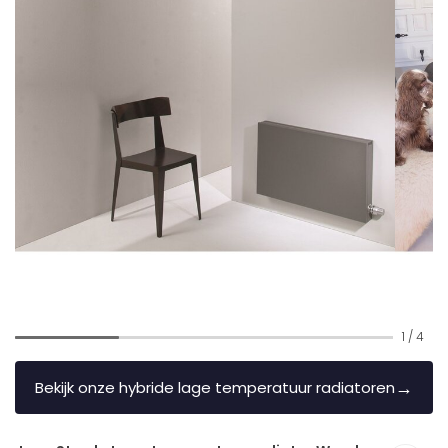
1
/
4
→
Bekijk onze hybride lage temperatuur radiatoren