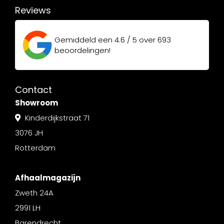
Reviews
Gemiddeld een
4.6 / 5
over
693
beoordelingen!
Contact
Showroom
Kinderdijkstraat 71
3076 JH
Rotterdam
Afhaalmagazijn
Zweth 24A
2991 LH
Barendrecht