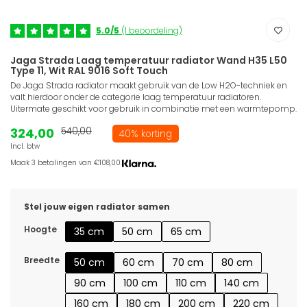
5.0/5
(1 beoordeling)
Jaga Strada Laag temperatuur radiator Wand H35 L50
Type 11, Wit RAL 9016 Soft Touch
De Jaga Strada radiator maakt gebruik van de Low H2O-techniek en
valt hierdoor onder de categorie laag temperatuur radiatoren.
Uitermate geschikt voor gebruik in combinatie met een warmtepomp.
324,00
540,00
40% korting
Incl. btw
Maak 3 betalingen van €108,00.
Stel jouw eigen radiator samen
Hoogte
35 cm
50 cm
65 cm
Breedte
50 cm
60 cm
70 cm
80 cm
90 cm
100 cm
110 cm
140 cm
160 cm
180 cm
200 cm
220 cm