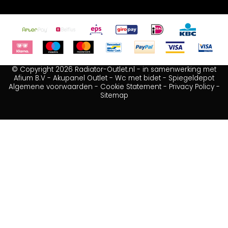
© Copyright 2026 Radiator-Outlet.nl - in samenwerking met
Afium B.V
-
Akupanel Outlet
-
Wc met bidet
-
Spiegeldepot
Algemene voorwaarden
-
Cookie Statement
-
Privacy Policy
-
Sitemap