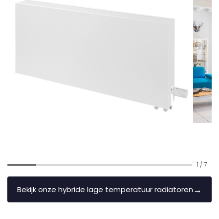
1
/
7
→
Bekijk onze hybride lage temperatuur radiatoren