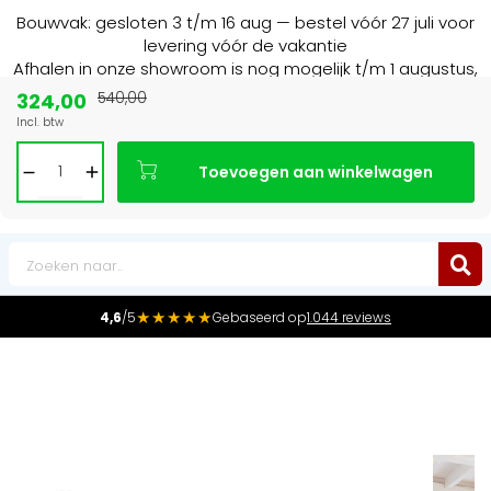
Bouwvak: gesloten 3 t/m 16 aug — bestel vóór 27 juli voor
levering vóór de vakantie
Afhalen in onze showroom is nog mogelijk t/m 1 augustus,
16:30 uur.
324,00
540,00
Incl. btw
t in NL & BE
Marktleider
in radiatoren i
Toevoegen aan winkelwagen
0
★★★★★
4,6
/5
Gebaseerd op
1.044 reviews