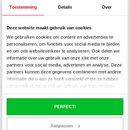
Breedte
500 mm
Toestemming
Details
Over
Dikte
115 mm
Deze website maakt gebruik van cookies
Alle specificaties
We gebruiken cookies om content en advertenties te
personaliseren, om functies voor social media te bieden
en om ons websiteverkeer te analyseren. Ook delen we
Heb je een vraag over dit product ?
informatie over uw gebruik van onze site met onze
Simon helpt je graag en kan al je vragen beantwoorden.
partners voor social media, adverteren en analyse. Deze
partners kunnen deze gegevens combineren met andere
Stuur een bericht
informatie die u aan ze heeft verstrekt of die ze hebben
verzameld op basis van uw gebruik van hun services.
Ruim assortiment
14 dagen bedenktijd
Levering uit eigen
Niet goed = Geld terug
voorraad
PERFECT!
Zelf ophalen in de
Snelle levering in
winkel?
Nederland en België
Wij zijn 6 dagen per
Geen onverwachte
Aanpassen
week open.
kosten achteraf