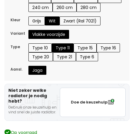
240 cm
260 cm
280 cm
Kleur
Grijs
Wit
Zwart (Ral 7021)
Variant
Vlakke voorzijde
Type
Type 10
Type 11
Type 15
Type 16
Type 20
Type 21
Type 6
Aansl.
Jaga
Niet zeker welke
radiator je nodig
hebt?
Doe de keuzehulp
Gebruik onze keuzehulp en
vind snel de juiste radiator.
Op voorraad