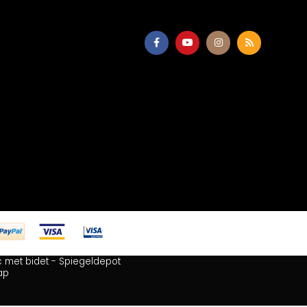
 met bidet
-
Spiegeldepot
ap