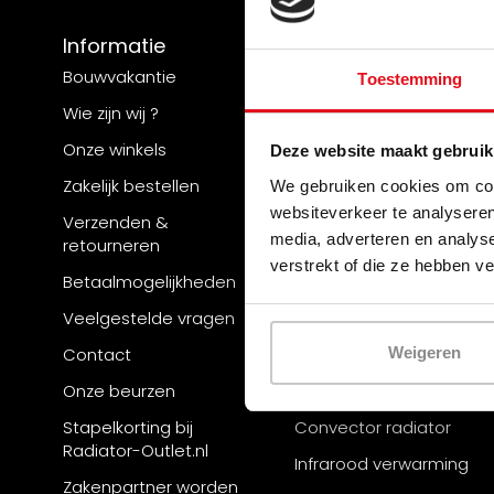
Informatie
Categorieën
Bouwvakantie
Radiator
Toestemming
Wie zijn wij ?
Designradiator
Onze winkels
Radiator ombouw
Deze website maakt gebruik
Zakelijk bestellen
Handdoekradiator
We gebruiken cookies om cont
websiteverkeer te analyseren
Verzenden &
Elektrische radiator
media, adverteren en analys
retourneren
Paneelradiator
verstrekt of die ze hebben v
Betaalmogelijkheden
Lage temperatuur
Veelgestelde vragen
radiator
Contact
Hybride radiator
Weigeren
Onze beurzen
Verticale radiator
Stapelkorting bij
Convector radiator
Radiator-Outlet.nl
Infrarood verwarming
Zakenpartner worden