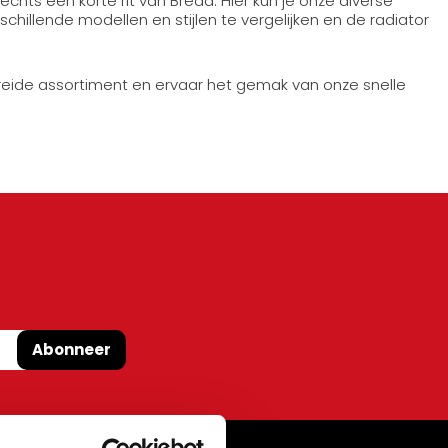
slechts een korte rit van Breda. Hier kun je onze diverse
hillende modellen en stijlen te vergelijken en de radiator
reide assortiment en ervaar het gemak van onze snelle
Abonneer