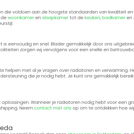
n die voldoen aan de hoogste standaarden van kwaliteit en de
n de
woonkamer
en
slaapkamer
tot de
keuken
,
badkamer
en 
rstijl.
a
let is eenvoudig en snel. Blader gemakkelijk door ons uitgeb
liteiten zorgen wij vervolgens voor een snelle en betrouwbar
 te helpen met al je vragen over radiatoren en verwarming. He
ondersteuning die je nodig hebt. Je kunt ons gemakkelijk berei
 oplossingen. Wanneer je radiatoren nodig hebt voor een gro
opshipping. Neem
contact met ons
op om te ontdekken hoe wij 
reda