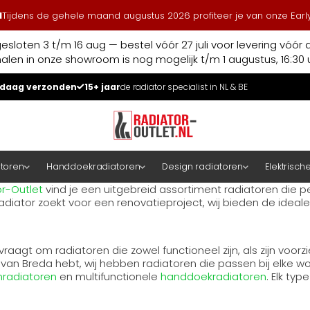
l
Tijdens de gehele maand augustus 2026 profiteer je van onze Early
esloten 3 t/m 16 aug — bestel vóór 27 juli voor levering vóór 
halen in onze showroom is nog mogelijk t/m 1 augustus, 16:30 u
daag verzonden
15+ jaar
de radiator specialist in NL & BE
atoren
Handdoekradiatoren
Design radiatoren
Elektrisch
r-Outlet
vind je een uitgebreid assortiment radiatoren die pe
diator zoekt voor een renovatieproject, wij bieden de ideale 
aagt om radiatoren die zowel functioneel zijn, als zijn voorz
n Breda hebt, wij hebben radiatoren die passen bij elke wonin
nradiatoren
en multifunctionele
handdoekradiatoren
. Elk ty