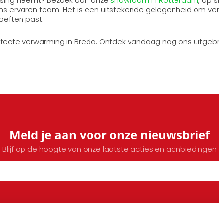
slissing neemt? Bezoek dan onze
showroom in Rotterdam
, op 
ons ervaren team. Het is een uitstekende gelegenheid om versc
oeften past.
perfecte verwarming in Breda. Ontdek vandaag nog ons uitgeb
Meld je aan voor onze nieuwsbrief
Blijf op de hoogte van onze laatste acties en aanbiedingen