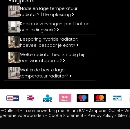
Blogposts
Nadelen lage temperatuur
radiator? | De oplossing
Radiator vervangen: past het op
oud leidingwerk?
Besparing hybride radiator:
hoeveel bespaar je echt?
Welke radiator heb ik nodig bij
een warmtepomp?
Wat is de beste lage
temperatuur radiator?
r-Outlet.nl - in samenwerking met
Afium B.V
-
Akupanel Outlet
-
Wc
lgemene voorwaarden
-
Cookie Statement
-
Privacy Policy
-
Sitem