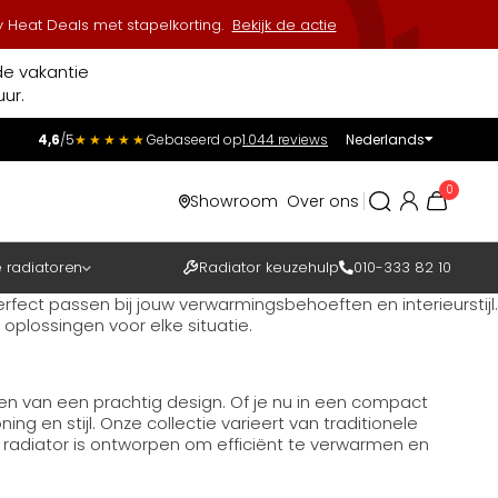
 Heat Deals met stapelkorting.
Bekijk de actie
de vakantie
ur.
4,6
/5
★★★★★
Gebaseerd op
1.044 reviews
Nederlands
Incl.
Excl.
0
Showroom
Over ons
BTW
e radiatoren
Radiator keuzehulp
010-333 82 10
rfect passen bij jouw verwarmingsbehoeften en interieurstijl.
oplossingen voor elke situatie.
ien van een prachtig design. Of je nu in een compact
g en stijl. Onze collectie varieert van traditionele
pe radiator is ontworpen om efficiënt te verwarmen en