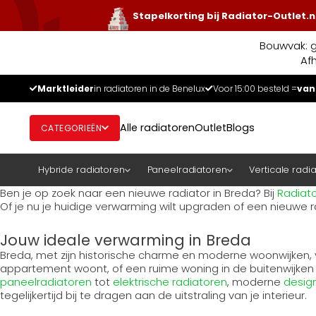
Stapelkorting bij Radiator-Outlet.n
Bouwvak: g
Af
Marktleider
in radiatoren in de Benelux
Voor 15:00 besteld =
van
Alle radiatoren
Outlet
Blogs
CATEGORIEËN
Hybride radiatoren
Paneelradiatoren
Verticale radi
Ben je op zoek naar een nieuwe radiator in Breda? Bij
Radiato
Of je nu je huidige verwarming wilt upgraden of een nieuwe ra
Jouw ideale verwarming in Breda
Breda, met zijn historische charme en moderne woonwijken, vr
appartement woont, of een ruime woning in de buitenwijken va
paneelradiatoren
tot
elektrische radiatoren
, moderne
desig
tegelijkertijd bij te dragen aan de uitstraling van je interieur.