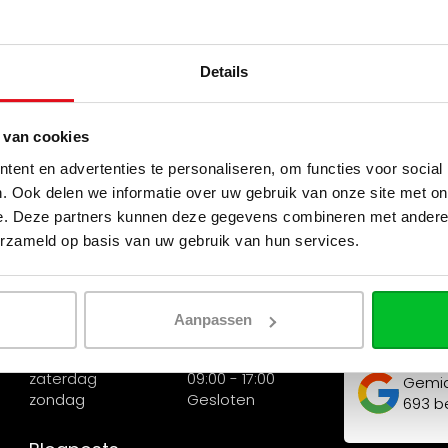
Showroom Openingstijden
Mijn accou
maandag
Gesloten
Account infor
Details
dinsdag
09:00-18:00
Mijn bestellin
woensdag
09:00-18:00
donderdag
09:00-18:00
Mijn tickets
 van cookies
vrijdag
09:00-18:00
zaterdag
09:00-17:00
Mijn verlanglijs
ent en advertenties te personaliseren, om functies voor social
zondag
12:00-17:00
. Ook delen we informatie over uw gebruik van onze site met on
Vergelijk
e. Deze partners kunnen deze gegevens combineren met andere i
Alle producte
erzameld op basis van uw gebruik van hun services.
Afhaalmagazijn Openingstijden
Cookie instell
maandag
09:00 - 18:00
dinsdag
09:00 - 18:00
woensdag
09:00 - 18:00
Reviews
Aanpassen
donderdag
09:00 - 18:00
vrijdag
09:00 - 18:00
zaterdag
09:00 - 17:00
Gemi
zondag
Gesloten
693
be