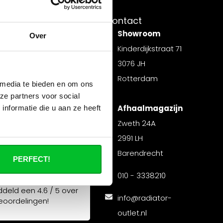
nt
Contact
Showroom
matie
Over
Kinderdijkstraat 71
gen
3076 JH
Rotterdam
t
 media te bieden en om ons
ze partners voor social
Afhaalmagazijn
nformatie die u aan ze heeft
n
Zweth 24A
ingen
2991 LH
Barendrecht
PERFECT!
010 - 3338210
ddeld een
4.6 / 5
over
info@radiator-
oordelingen!
outlet.nl