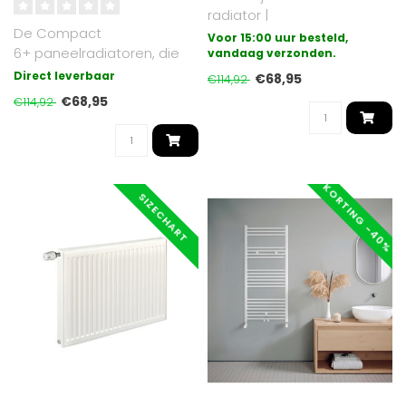
radiator |
De Compact
handdoekradiator 80x60
Voor 15:00 uur besteld,
6+ paneelradiatoren, die
Cm is gegalvaniseerd ..
vandaag verzonden.
wij aanbieden, zijn
Direct leverbaar
€68,95
€114,92
zijdeglans wit en hebbe..
€68,95
€114,92
KORTING -40%
SIZECHART