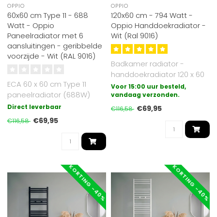
OPPIO
OPPIO
60x60 cm Type 11 - 688
120x60 cm - 794 Watt -
Watt - Oppio
Oppio Handdoekradiator -
Paneelradiator met 6
Wit (Ral 9016)
aansluitingen - geribbelde
voorzijde - Wit (RAL 9016)
Badkamer radiator -
handdoekradiator 120 x 60
ECA 60 x 60 cm Type 11
cm Wit Ral 9016
Voor 15:00 uur besteld,
paneelradiator (688W)
gegalvaniseerd (ex..
vandaag verzonden.
met 6 aansluitingen.
Direct leverbaar
€69,95
€116,58
Gemaakt van ho..
€69,95
€116,58
KORTING -40%
KORTING -40%