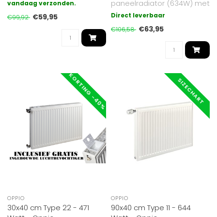
paneelradiator (634W) met
gegalvaniseerd (extra
vandaag verzonden.
6 aansluitingen. Gemaakt
besch..
Direct leverbaar
€59,95
€99,92
van ho..
€63,95
€106,58
KORTING -40%
SIZECHART
OPPIO
OPPIO
30x40 cm Type 22 - 471
90x40 cm Type 11 - 644