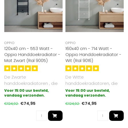
OPPIO
OPPIO
120x40 cm - 553 Watt -
160x40 cm - 714 Watt -
Oppio Handdoekradiator -
Oppio Handdoekradiator -
Mat Zwart (Ral 9005)
Wit (Ral 9016)
De Zwarte
De Witte
handdoekradiatoren , die
handdoekradiatoren, die
wij aanbieden zijn
wij aanbieden zijn
Voor 15:00 uur besteld,
Voor 15:00 uur besteld,
gegalvaniseerd (extra
vandaag verzonden.
gegalvaniseerd (extra
vandaag verzonden.
besc..
besche..
€74,95
€74,95
€124,92
€124,92