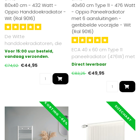
80x40 cm - 432 Watt -
40x60 cm Type 11 - 476 Watt
Oppio Handdoekradiator -
- Oppio Paneelradiator
Wit (Ral 9016)
met 6 aansluitingen -
geribbelde voorzijde - Wit
(Ral 9016)
De Witte
handdoekradiatoren, die
ECA 40 x 60 cm Type 11
wij aanbieden zijn
Voor 15:00 uur besteld,
paneelradiator (476W) met
gegalvaniseerd (extra
vandaag verzonden.
6 aansluitingen. Gemaakt
besche..
Direct leverbaar
€44,95
€74,92
van ho..
€49,95
€83,25
KORTING -40%
SIZECHART