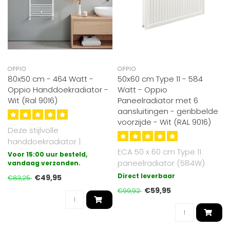
OPPIO
OPPIO
80x50 cm - 464 Watt -
50x60 cm Type 11 - 584
Oppio Handdoekradiator -
Watt - Oppio
Wit (Ral 9016)
Paneelradiator met 6
aansluitingen - geribbelde
voorzijde - Wit (RAL 9016)
Deze stijlvolle
handdoekradiator |
ECA 50 x 60 cm Type 11
badkamer radiator is
Voor 15:00 uur besteld,
paneelradiator (584W)
gegalvaniseerd (extra be..
vandaag verzonden.
met 6 aansluitingen.
Direct leverbaar
€49,95
€83,25
Gemaakt van ho..
€59,95
€99,92