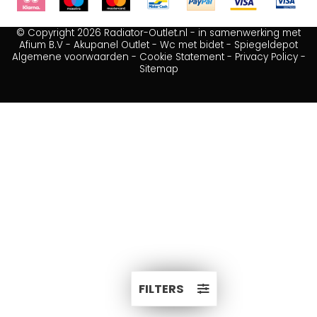
© Copyright 2026 Radiator-Outlet.nl - in samenwerking met
Afium B.V
-
Akupanel Outlet
-
Wc met bidet
-
Spiegeldepot
Algemene voorwaarden
-
Cookie Statement
-
Privacy Policy
-
Sitemap
FILTERS