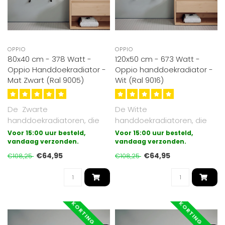
OPPIO
OPPIO
80x40 cm - 378 Watt -
120x50 cm - 673 Watt -
Oppio Handdoekradiator -
Oppio handdoekradiator -
Mat Zwart (Ral 9005)
Wit (Ral 9016)
De Zwarte
De Witte
handdoekradiatoren, die
handdoekradiatoren, die
wij aanbieden zijn
wij aanbieden zijn
Voor 15:00 uur besteld,
Voor 15:00 uur besteld,
gegalvaniseerd (extra bes..
vandaag verzonden.
gegalvaniseerd (extra
vandaag verzonden.
besche..
€64,95
€64,95
€108,25
€108,25
KORTING -40%
KORTING -40%