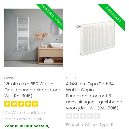
KORTING -40%
SIZECHART
OPPIO
OPPIO
120x40 cm - 550 Watt -
40x80 cm Type 11 - 634
Oppio Handdoekradiator -
Watt - Oppio
Wit (Ral 9016)
Paneelradiator met 6
aansluitingen - geribbelde
voorzijde - Wit (RAL 9016)
De Witte handdoek
radiatoren, die wij
ECA 40 x 80 cm Type 11
aanbieden zijn
Voor 15:00 uur besteld,