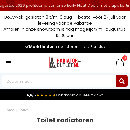
6 profiteer je van onze Early Heat Deals met stapelkorting.
Bouwvak: gesloten 3 t/m 16 aug — bestel vóór 27 juli voor
levering vóór de vakantie
Afhalen in onze showroom is nog mogelijk t/m 1 augustus,
16:30 uur.
Marktleider
in radiatoren in de Benelux
0
★★★★★
4,6
/5
Gebaseerd op
1.044 reviews
Home
/
Toilet
Toilet radiatoren