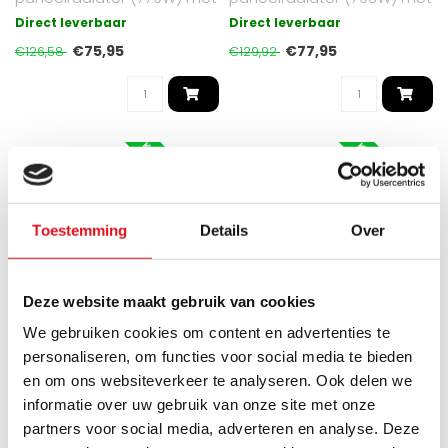
6 aansluitingen. Gemaakt
6 aansluitingen. Gemaakt
Direct leverbaar
Direct leverbaar
van ho..
van h..
€75,95
€77,95
€126,58
€129,92
KORTING -40%
KORTING -50%
Toestemming
Details
Over
Deze website maakt gebruik van cookies
We gebruiken cookies om content en advertenties te
personaliseren, om functies voor social media te bieden
en om ons websiteverkeer te analyseren. Ook delen we
OPPIO
OPPIO
informatie over uw gebruik van onze site met onze
40x60 cm Type 11 - 476 Watt
40x60 cm Type 22 - 936
partners voor social media, adverteren en analyse. Deze
- Oppio Paneelradiator
Watt - Oppio