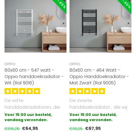
OPPIO
OPPIO
80x60 cm - 547 watt -
80x50 cm - 464 Watt -
Oppio handdoekradiator -
Oppio Handdoekradiator -
Wit (Ral 9016)
Mat Zwart (Ral 9005)
De witte
De zwarte
handdoekradiatoren, die
handdoekradiator , die wij
wij aanbieden zijn
aanbieden is
Voor 15:00 uur besteld,
Voor 15:00 uur besteld,
gegalvaniseerd (extra
vandaag verzonden.
gegalvaniseerd (extra
vandaag verzonden.
besche..
bescherm..
€64,95
€67,95
€108,25
€113,25