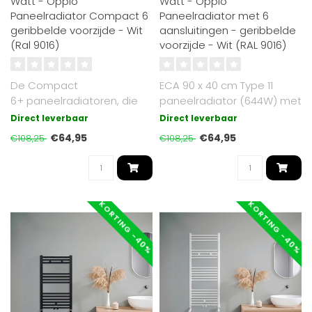
Watt - Oppio
Watt - Oppio
Paneelradiator Compact 6
Paneelradiator met 6
geribbelde voorzijde - Wit
aansluitingen - geribbelde
(Ral 9016)
voorzijde - Wit (RAL 9016)
De Compact
ECA 90 x 40 cm Type 11
6+ paneelradiatoren, die
paneelradiator (644W) met
wij aanbieden, zijn
6 aansluitingen. Gemaakt
Direct leverbaar
Direct leverbaar
zijdeglans wit en hebbe..
van ho..
€64,95
€64,95
€108,25
€108,25
KORTING -40%
KORTING -40%