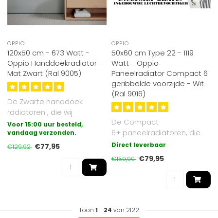
OPPIO
OPPIO
120x50 cm - 673 Watt -
50x60 cm Type 22 - 1119
Oppio Handdoekradiator -
Watt - Oppio
Mat Zwart (Ral 9005)
Paneelradiator Compact 6
geribbelde voorzijde - Wit
(Ral 9016)
De Zwarte handdoek
radiatoren , die wij
De Compact
aanbieden zijn
Voor 15:00 uur besteld,
6+ paneelradiatoren, die
gegalvaniseerd (extra bes..
vandaag verzonden.
wij aanbieden, zijn
Direct leverbaar
€77,95
€129,92
zijdeglans wit en hebbe..
€79,95
€159,90
Toon
1
-
24
van 2122