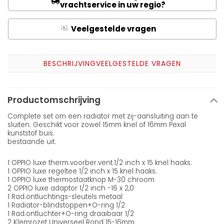
vrachtservice in uw regio?
Veelgestelde vragen
Q
A
BESCHRIJVING
VEELGESTELDE VRAGEN
Productomschrijving
Complete set om een radiator met zij-aansluiting aan te
sluiten. Geschikt voor zowel 15mm knel of 16mm Pexal
kunststof buis.
bestaande uit:
1 OPPIO luxe therm.voorber.vent.1/2 inch x 15 knel haaks.
1 OPPIO luxe regeltee 1/2 inch x 15 knel haaks.
1 OPPIO luxe thermostaatknop M-30 chroom
2 OPPIO luxe adaptor 1/2 inch -16 x 2,0
1 Rad.ontluchtings-sleutels metaal
1 Radiator-blindstoppen+O-ring 1/2
1 Rad.ontluchter+O-ring draaibaar 1/2
2 Klemrozet Universeel Rond 15-16mm