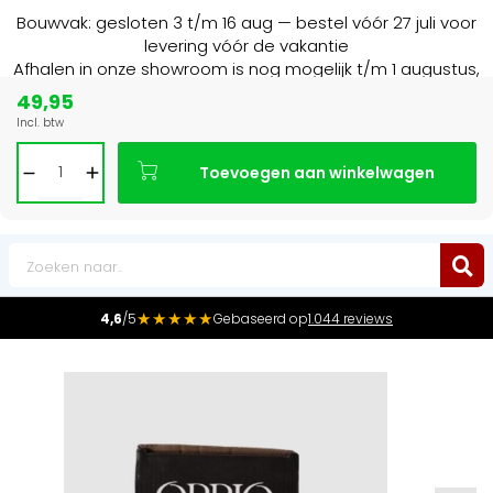
Bouwvak: gesloten 3 t/m 16 aug — bestel vóór 27 juli voor
levering vóór de vakantie
Afhalen in onze showroom is nog mogelijk t/m 1 augustus,
16:30 uur.
49,95
Incl. btw
15+ jaar
de radiator specialist in NL & BE
Toevoegen aan winkelwagen
0
★★★★★
4,6
/5
Gebaseerd op
1.044 reviews