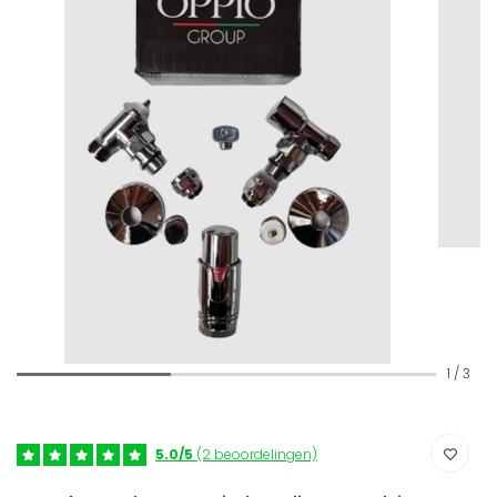
1
/
3
5.0/5
(2 beoordelingen)