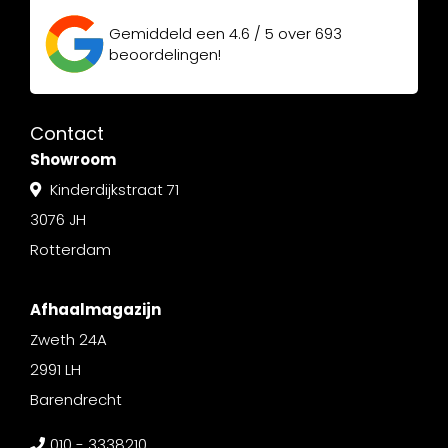
Gemiddeld een
4.6 / 5
over
693
beoordelingen!
Contact
Showroom
Kinderdijkstraat 71
3076 JH
Rotterdam
Afhaalmagazijn
Zweth 24A
2991 LH
Barendrecht
010 - 3338210