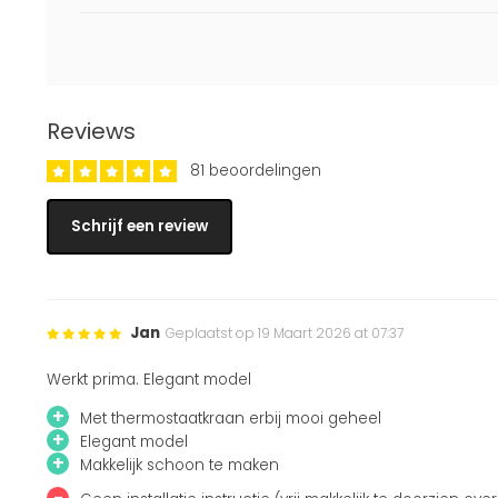
Reviews
81 beoordelingen
Schrijf een review
Jan
Geplaatst op 19 Maart 2026 at 07:37
Werkt prima. Elegant model
+
Met thermostaatkraan erbij mooi geheel
+
Elegant model
+
Makkelijk schoon te maken