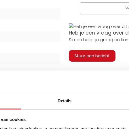
Q
Heb je een vraag over d
Simon helpt je graag en kan
Stuur een bericht
Ruim assortiment
Levering uit eigen voorra
Zelf ophalen in de winkel
Wij zijn 6 dagen per wee
Details
 van cookies
adiatoren
ent en advertenties te personaliseren, om functies voor social