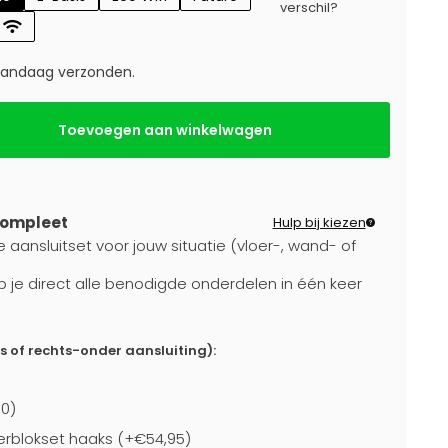
verschil?
 vandaag verzonden.
Toevoegen aan winkelwagen
compleet
Hulp bij kiezen
e aansluitset voor jouw situatie (vloer-, wand- of
b je direct alle benodigde onderdelen in één keer
ks of rechts-onder aansluiting):
0)
rblokset haaks (+€54,95)