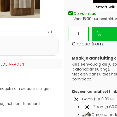
Smart Wifi
Op voorraad
Voor 15:00 uur besteld,
1
/
4
Choose from:
Maak je aansluiting 
Kies eenvoudig de juist
ELDE VRAGEN
plafondaansluiting).
Met een aansluitset he
compleet.
 mogelijk om de aansluitingen
Kies een aansluitset (lin
Geen (+€0,00)
aad) met een standaard
Geen (+€0,0
Chrome onde