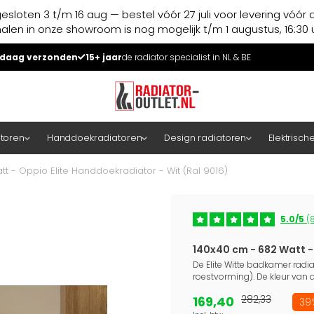
esloten 3 t/m 16 aug — bestel vóór 27 juli voor levering vóór 
halen in onze showroom is nog mogelijk t/m 1 augustus, 16:30 u
daag verzonden
15+ jaar
de radiator specialist in NL & BE
atoren
Handdoekradiatoren
Design radiatoren
Elektrisch
t - Oppio Elite Handdoekradiator - Wit (Ral 9016)
5.0/5
(8
140x40 cm - 682 Watt - 
De Elite Witte badkamer radi
roestvorming). De kleur van de
169,40
282,33
39%