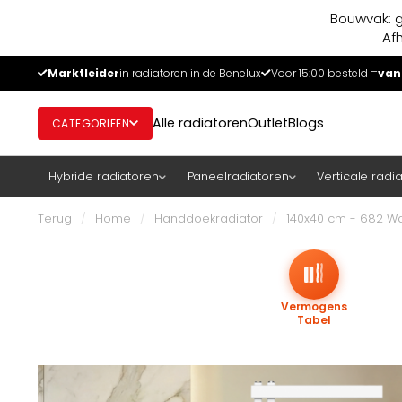
Bouwvak: g
Af
Marktleider
in radiatoren in de Benelux
Voor 15:00 besteld =
van
Alle radiatoren
Outlet
Blogs
CATEGORIEËN
Hybride radiatoren
Paneelradiatoren
Verticale radi
Terug
/
Home
/
Handdoekradiator
/
140x40 cm - 682 Wat
Vermogens
Tabel