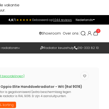
de vakantie
ur.
4,6
/5
★★★★★
Gebaseerd op
1.044 reviews
Nederlands
Incl.
Excl.
0
Showroom
Over ons
BTW
e radiatoren
Radiator keuzehulp
010-333 82 10
1 beoordelingen)
Oppio Elite Handdoekradiator - Wit (Ral 9016)
ator is gegalvaniseerd (extra beschermlaag tegen
 radiator is RAL 9016. Er zijn 4 aansluitpunten.
 korting