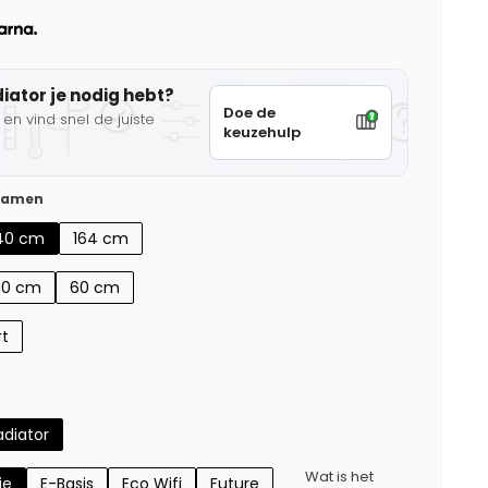
diator je nodig hebt?
Doe de
en vind snel de juiste
keuzehulp
 samen
40 cm
164 cm
50 cm
60 cm
rt
diator
Wat is het
ie
E-Basis
Eco Wifi
Future