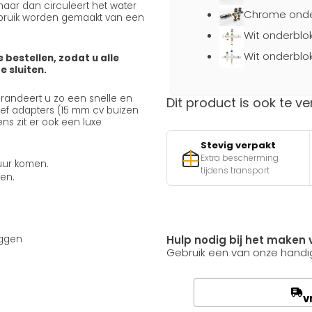
aar dan circuleert het water
Chrome onder
gebruik worden gemaakt van een
Wit onderblo
Wit onderblo
e bestellen, zodat u alle
 sluiten.
garandeert u zo een snelle en
Dit product is ook te ve
usief adapters (15 mm cv buizen
ns zit er ook een luxe
Stevig verpakt
Extra bescherming
uur komen.
tijdens transport
men.
Hulp nodig bij het maken 
uggen
Gebruik een van onze handig
v