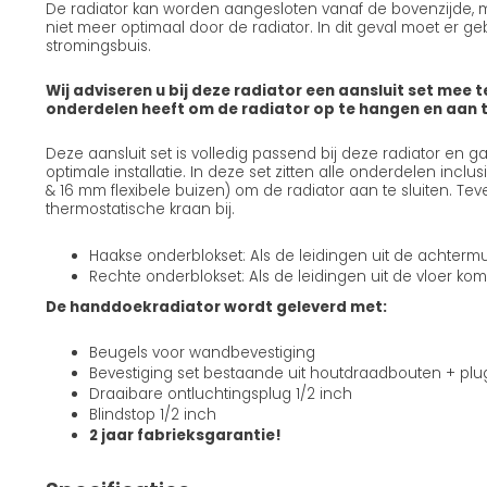
De radiator kan worden aangesloten vanaf de bovenzijde, m
niet meer optimaal door de radiator. In dit geval moet er 
stromingsbuis.
Wij adviseren u bij deze radiator een aansluit set mee t
onderdelen heeft om de radiator op te hangen en aan te
Deze aansluit set is volledig passend bij deze radiator en 
optimale installatie. In deze set zitten alle onderdelen incl
& 16 mm flexibele buizen) om de radiator aan te sluiten. Teve
thermostatische kraan bij.
Haakse onderblokset: Als de leidingen uit de achterm
Rechte onderblokset: Als de leidingen uit de vloer ko
De handdoekradiator wordt geleverd met:
Beugels voor wandbevestiging
Bevestiging set bestaande uit houtdraadbouten + pl
Draaibare ontluchtingsplug 1/2 inch
Blindstop 1/2 inch
2 jaar fabrieksgarantie!