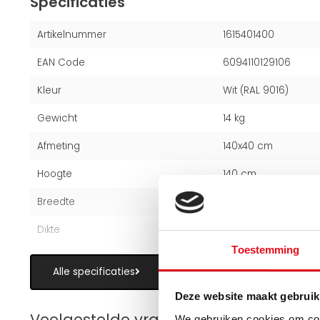
Specificaties
Artikelnummer
1615401400
EAN Code
6094110129106
Kleur
Wit (RAL 9016)
Gewicht
14 kg
Afmeting
140x40 cm
Hoogte
140 cm
Breedte
40 cm
Dikte
3 cm
Toestemming
Alle specificaties
Deze website maakt gebruik
Veelgestelde vragen over handdoekr
We gebruiken cookies om cont