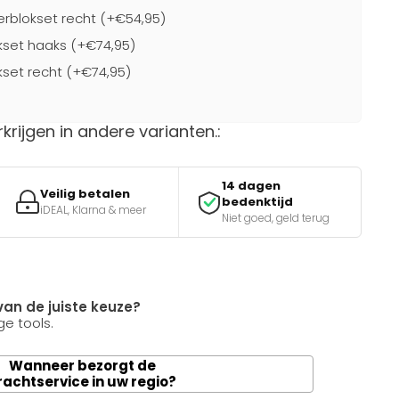
blokset recht (+€54,95)
kset haaks (+€74,95)
kset recht (+€74,95)
rkrijgen in andere varianten.:
14 dagen
Veilig betalen
bedenktijd
iDEAL, Klarna & meer
Niet goed, geld terug
van de juiste keuze?
e tools.
Wanneer bezorgt de
rachtservice in uw regio?