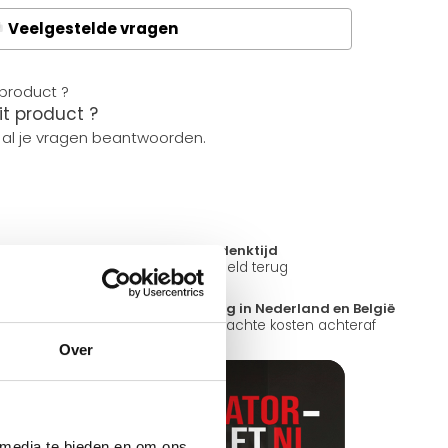
Veelgestelde vragen
A
it product ?
 al je vragen beantwoorden.
14 dagen bedenktijd
ad
Niet goed = Geld terug
?
Snelle levering in Nederland en België
k open.
Geen onverwachte kosten achteraf
Over
 media te bieden en om ons