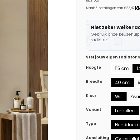
Incl. btw
Maak 3 betalingen van €56,47.
Niet zeker welke ra
Gebruik onze keuzehulp 
radiator.
Stel jouw eigen radiator
Hoogte
115 cm
1
Breedte
40 cm
Kleur
Wit
Zwa
Variant
Lamellen
Type
Handdoekra
Aansluiting
CV installat