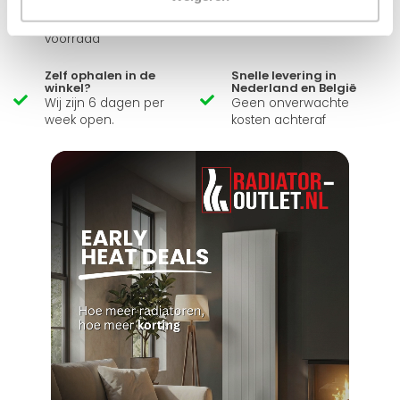
Ruim assortiment
14 dagen bedenktijd
Levering uit eigen
Niet goed = Geld terug
voorraad
Zelf ophalen in de
Snelle levering in
winkel?
Nederland en België
Wij zijn 6 dagen per
Geen onverwachte
week open.
kosten achteraf