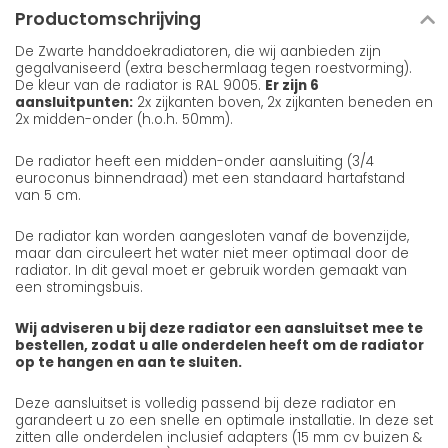
Productomschrijving
De Zwarte handdoekradiatoren, die wij aanbieden zijn
gegalvaniseerd (extra beschermlaag tegen roestvorming).
De kleur van de radiator is RAL 9005.
Er zijn 6
aansluitpunten:
2x zijkanten boven, 2x zijkanten beneden en
2x midden-onder (h.o.h. 50mm).
De radiator heeft een midden-onder aansluiting (3/4
euroconus binnendraad) met een standaard hartafstand
van 5 cm.
De radiator kan worden aangesloten vanaf de bovenzijde,
maar dan circuleert het water niet meer optimaal door de
radiator. In dit geval moet er gebruik worden gemaakt van
een stromingsbuis.
Wij adviseren u bij deze radiator een aansluitset mee te
bestellen, zodat u alle onderdelen heeft om de radiator
op te hangen en aan te sluiten.
Deze aansluitset is volledig passend bij deze radiator en
garandeert u zo een snelle en optimale installatie. In deze set
zitten alle onderdelen inclusief adapters (15 mm cv buizen &