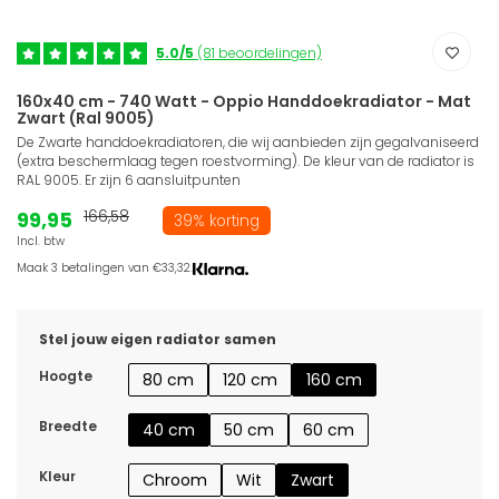
5.0/5
(81 beoordelingen)
160x40 cm - 740 Watt - Oppio Handdoekradiator - Mat
Zwart (Ral 9005)
De Zwarte handdoekradiatoren, die wij aanbieden zijn gegalvaniseerd
(extra beschermlaag tegen roestvorming). De kleur van de radiator is
RAL 9005. Er zijn 6 aansluitpunten
99,95
166,58
39% korting
Incl. btw
Maak 3 betalingen van €33,32.
Stel jouw eigen radiator samen
Hoogte
80 cm
120 cm
160 cm
Breedte
40 cm
50 cm
60 cm
Kleur
Chroom
Wit
Zwart