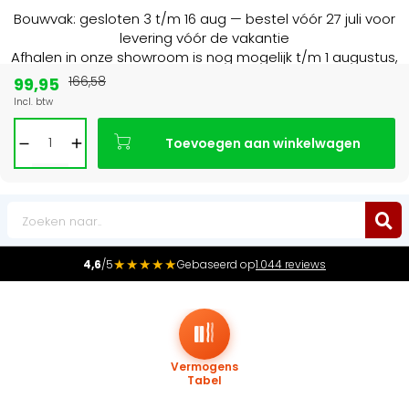
Bouwvak: gesloten 3 t/m 16 aug — bestel vóór 27 juli voor
levering vóór de vakantie
Afhalen in onze showroom is nog mogelijk t/m 1 augustus,
16:30 uur.
99,95
166,58
Incl. btw
Marktleider
in radiatoren in de Benelux
Toevoegen aan winkelwagen
0
★★★★★
4,6
/5
Gebaseerd op
1.044 reviews
Vermogens
Tabel