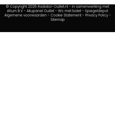
© Copyright 2026 Radiator-Outlet.nl - in samenwerking met
Afium B.V
-
Akupanel Outlet
-
Wc met bidet
-
Spiegeldepot
Algemene voorwaarden
-
Cookie Statement
-
Privacy Policy
-
Sitemap