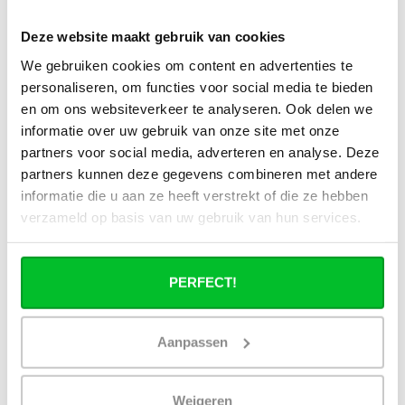
Kunnen de Elite handdoekradiatoren
Deze website maakt gebruik van cookies
omgedraaid worden?
We gebruiken cookies om content en advertenties te
personaliseren, om functies voor social media te bieden
Kunnen de Elite handdoekradiatoren
vanuit boven aangesloten worden?
en om ons websiteverkeer te analyseren. Ook delen we
informatie over uw gebruik van onze site met onze
partners voor social media, adverteren en analyse. Deze
Hebben jullie ook elektrische
handdoekradiatoren voor badkamers?
partners kunnen deze gegevens combineren met andere
informatie die u aan ze heeft verstrekt of die ze hebben
verzameld op basis van uw gebruik van hun services.
PERFECT!
Heb je een vraag over dit product ?
Simon helpt je graag en kan al je vragen beantwoorden.
Aanpassen
Stuur een bericht
Weigeren