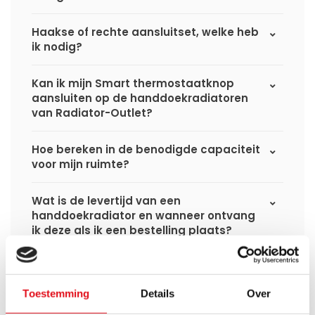
Haakse of rechte aansluitset, welke heb
ik nodig?
Kan ik mijn Smart thermostaatknop
aansluiten op de handdoekradiatoren
van Radiator-Outlet?
Hoe bereken in de benodigde capaciteit
voor mijn ruimte?
Wat is de levertijd van een
handdoekradiator en wanneer ontvang
ik deze als ik een bestelling plaats?
Ik heb een (hybride) warmtepomp
installatie, kan ik alle radiatoren
Toestemming
Details
Over
gebruiken uit de website?