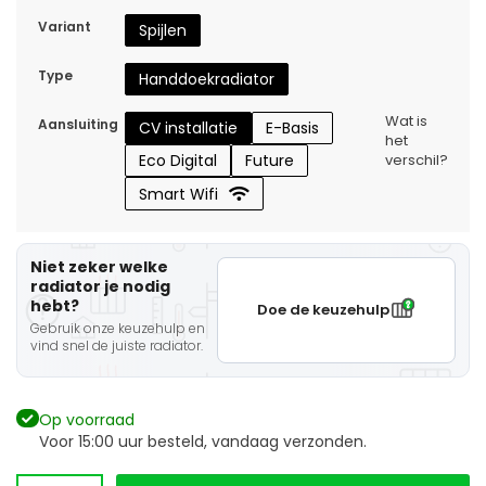
Variant
Spijlen
Type
Handdoekradiator
Wat is
Aansluiting
CV installatie
E-Basis
het
Eco Digital
Future
verschil?
Smart Wifi
Niet zeker welke
radiator je nodig
hebt?
Doe de keuzehulp
Gebruik onze keuzehulp en
vind snel de juiste radiator.
Op voorraad
Voor 15:00 uur besteld, vandaag verzonden.