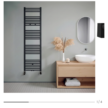
1
/
4