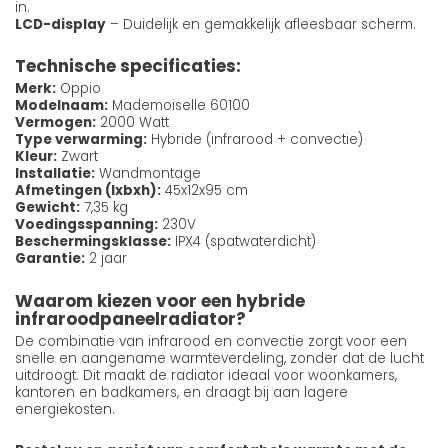
in.
LCD-display
– Duidelijk en gemakkelijk afleesbaar scherm.
Technische specificaties:
Merk:
Oppio
Modelnaam:
Mademoiselle 60100
Vermogen:
2000 Watt
Type verwarming:
Hybride (infrarood + convectie)
Kleur:
Zwart
Installatie:
Wandmontage
Afmetingen (lxbxh):
45x12x95 cm
Gewicht:
7,35 kg
Voedingsspanning:
230V
Beschermingsklasse:
IPX4 (spatwaterdicht)
Garantie:
2 jaar
Waarom kiezen voor een hybride
infraroodpaneelradiator?
De combinatie van infrarood en convectie zorgt voor een
snelle en aangename warmteverdeling, zonder dat de lucht
uitdroogt. Dit maakt de radiator ideaal voor woonkamers,
kantoren en badkamers, en draagt bij aan lagere
energiekosten.