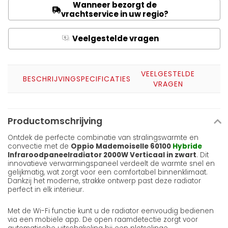
Wanneer bezorgt de
vrachtservice in uw regio?
Veelgestelde vragen
Q
A
VEELGESTELDE
BESCHRIJVING
SPECIFICATIES
VRAGEN
Productomschrijving
Ontdek de perfecte combinatie van stralingswarmte en
convectie met de
Oppio Mademoiselle 60100
Hybride
Infraroodpaneelradiator 2000W Verticaal in zwart
. Dit
innovatieve verwarmingspaneel verdeelt de warmte snel en
gelijkmatig, wat zorgt voor een comfortabel binnenklimaat.
Dankzij het moderne, strakke ontwerp past deze radiator
perfect in elk interieur.
Met de Wi-Fi functie kunt u de radiator eenvoudig bedienen
via een mobiele app. De open raamdetectie zorgt voor