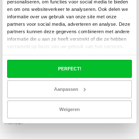
personaliseren, om functies voor social media te bieden
en om ons websiteverkeer te analyseren. Ook delen we
informatie over uw gebruik van onze site met onze
Julien
Geplaatst op 26 Augustus 2025 at 15:21
partners voor social media, adverteren en analyse. Deze
Eenvoudig te installeren en bedienen. Dankzij de hybride
partners kunnen deze gegevens combineren met andere
techniek merken we ook een lager energieverbruik. Erg
informatie die u aan ze heeft verstrekt of die ze hebben
tevreden!
verzameld op basis van uw gebruik van hun services.
Dimitri
Geplaatst op 31 Juli 2025 at 09:11
PERFECT!
Deze radiator ziet er prachtig uit aan de muur en verwarmt
de ruimte snel en gelijkmatig. De combinatie van infrarood en
convectie werkt top!
Aanpassen
Anouk
Geplaatst op 25 Juli 2025 at 09:52
Weigeren
Deze radiator ziet er prachtig uit en verwarmt mijn kamer snel
en gelijkmatig. Echt een stijlvolle toevoeging aan mijn
interieur.