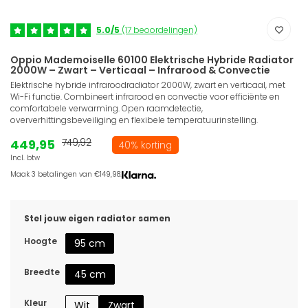
5.0/5
(17 beoordelingen)
Oppio Mademoiselle 60100 Elektrische Hybride Radiator
2000W – Zwart – Verticaal – Infrarood & Convectie
Elektrische hybride infraroodradiator 2000W, zwart en verticaal, met
Wi-Fi functie. Combineert infrarood en convectie voor efficiënte en
comfortabele verwarming. Open raamdetectie,
oververhittingsbeveiliging en flexibele temperatuurinstelling.
449,95
749,92
40% korting
Incl. btw
Maak 3 betalingen van €149,98.
Stel jouw eigen radiator samen
Hoogte
95 cm
Breedte
45 cm
Kleur
Wit
Zwart