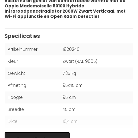
Bestel nu en geniet van comfortabele warmte met de
Oppio Mademoiselle 60100 Hybride
Infraroodpaneelradiator 2000W Zwart Verticaal, met
Wi-Fi appfunctie en Open Raam Detectie!
Specificaties
Artikelnummer
1820246
Kleur
Zwart (RAL 9005)
Gewicht
7,35 kg
Afmeting
95x45 cm
Hoogte
95 cm
Breedte
45 cm
Dikte
10,4 cm