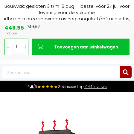
Bouwvak: gesloten 3 t/m 16 aug — bestel vóór 27 juli voor
levering vóór de vakantie
Afhalen in onze showroom is nog mogelijk t/m 1 augustus,
16:30 uur.
449,95
749,92
Incl. btw
Marktleider
in radiatoren in de Benelux
Toevoegen aan winkelwagen
0
★★★★★
4,6
/5
Gebaseerd op
1.044 reviews