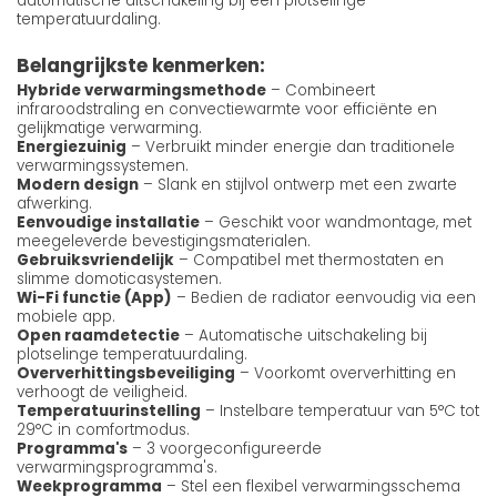
automatische uitschakeling bij een plotselinge
temperatuurdaling.
Belangrijkste kenmerken:
Hybride verwarmingsmethode
– Combineert
infraroodstraling en convectiewarmte voor efficiënte en
gelijkmatige verwarming.
Energiezuinig
– Verbruikt minder energie dan traditionele
verwarmingssystemen.
Modern design
– Slank en stijlvol ontwerp met een zwarte
afwerking.
Eenvoudige installatie
– Geschikt voor wandmontage, met
meegeleverde bevestigingsmaterialen.
Gebruiksvriendelijk
– Compatibel met thermostaten en
slimme domoticasystemen.
Wi-Fi functie (App)
– Bedien de radiator eenvoudig via een
mobiele app.
Open raamdetectie
– Automatische uitschakeling bij
plotselinge temperatuurdaling.
Oververhittingsbeveiliging
– Voorkomt oververhitting en
verhoogt de veiligheid.
Temperatuurinstelling
– Instelbare temperatuur van 5°C tot
29°C in comfortmodus.
Programma's
– 3 voorgeconfigureerde
verwarmingsprogramma's.
Weekprogramma
– Stel een flexibel verwarmingsschema