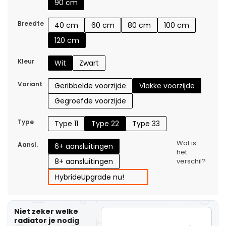
90 cm
Breedte
40 cm
60 cm
80 cm
100 cm
120 cm
Kleur
Wit
Zwart
Variant
Geribbelde voorzijde
Vlakke voorzijde
Gegroefde voorzijde
Type
Type 11
Type 22
Type 33
Wat is
Aansl.
6+ aansluitingen
het
8+ aansluitingen
verschil?
Hybride
Upgrade nu!
Niet zeker welke
radiator je nodig