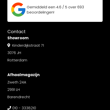
Gemiddeld een
4.6 / 5
over
693
beoordelingen!
Contact
Showroom
Kinderdijkstraat 71
3076 JH
Rotterdam
Afhaalmagazijn
Zweth 24A
2991 LH
Barendrecht
010 - 3338210