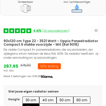
Omkeerbaar
Incl. luchtbevochtiger
4.9/5
(25 beoordelingen)
90x120 cm Type 22 - 3521 Watt - Oppio Paneelradiator
Compact 6 vlakke voorzijde - Wit (Ral 9016)
De vlakke Compact 6+ paneelradiatoren, die wij aanbieden, zijn
zijdeglans wit en hebben de kleur RAL 9016. De radiator heeft een zij -
onder aansluiting en zij aansluitingen.
287,95
575,90
50% korting
Incl. btw
Maak 3 betalingen van €95,98.
Stel jouw eigen radiator samen
Hoogte
30 cm
40 cm
50 cm
60 cm