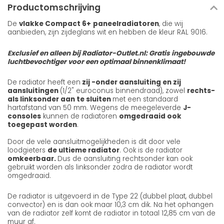
Productomschrijving
De
vlakke Compact 6+
paneelradiatoren
, die wij
aanbieden, zijn zijdeglans wit en hebben de kleur RAL 9016.
Exclusief en alleen bij Radiator-Outlet.nl: Gratis ingebouwde
luchtbevochtiger voor een optimaal binnenklimaat!
De radiator heeft een
zij -onder aansluiting en zij
aansluitingen
(1/2" euroconus binnendraad), zowel
rechts-
als linksonder aan te sluiten
met een standaard
hartafstand van 50 mm. Wegens de meegeleverde
J-
consoles
kunnen de radiatoren
omgedraaid ook
toegepast worden
.
Door de vele aansluitmogelijkheden is dit door vele
loodgieters
de ultieme radiator
. Ook is de radiator
omkeerbaar.
Dus de aansluiting rechtsonder kan ook
gebruikt worden als linksonder zodra de radiator wordt
omgedraaid.
De radiator is uitgevoerd in de Type 22 (dubbel plaat, dubbel
convector) en is dan ook maar 10,3 cm dik. Na het ophangen
van de radiator zelf komt de radiator in totaal 12,85 cm van de
muur af.