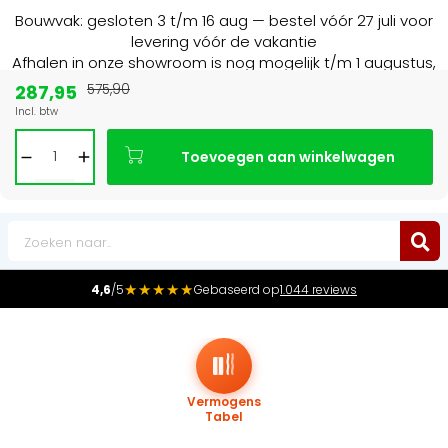
Bouwvak: gesloten 3 t/m 16 aug — bestel vóór 27 juli voor
levering vóór de vakantie
Afhalen in onze showroom is nog mogelijk t/m 1 augustus,
16:30 uur.
287,95
575,90
Incl. btw
Marktleider
in radiatoren in de Benelux
Toevoegen aan winkelwagen
0
★★★★★
4,6
/5
Gebaseerd op
1.044 reviews
Vermogens
Tabel