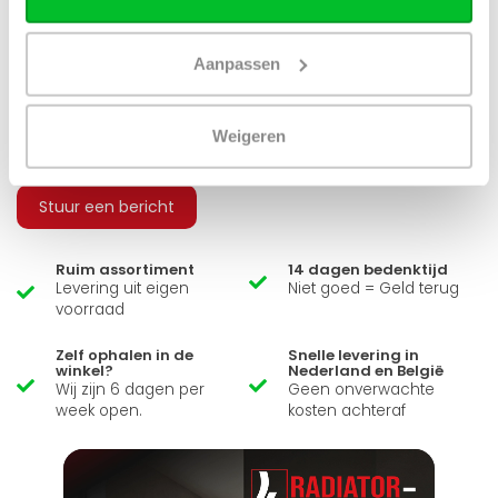
Aanpassen
Heb je een vraag over dit product ?
Weigeren
Simon helpt je graag en kan al je vragen beantwoorden.
Stuur een bericht
Ruim assortiment
14 dagen bedenktijd
Levering uit eigen
Niet goed = Geld terug
voorraad
Zelf ophalen in de
Snelle levering in
winkel?
Nederland en België
Wij zijn 6 dagen per
Geen onverwachte
week open.
kosten achteraf