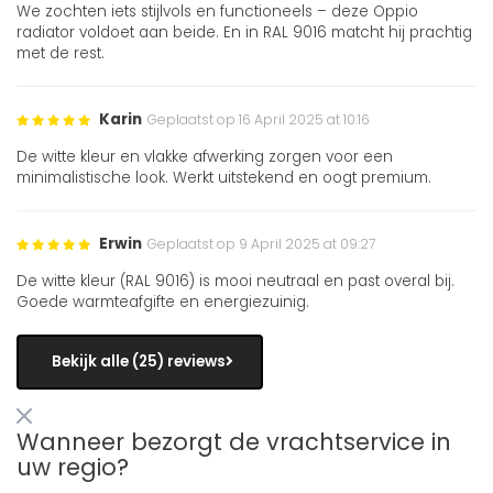
We zochten iets stijlvols en functioneels – deze Oppio
radiator voldoet aan beide. En in RAL 9016 matcht hij prachtig
met de rest.
Karin
Geplaatst op 16 April 2025 at 10:16
De witte kleur en vlakke afwerking zorgen voor een
minimalistische look. Werkt uitstekend en oogt premium.
Erwin
Geplaatst op 9 April 2025 at 09:27
De witte kleur (RAL 9016) is mooi neutraal en past overal bij.
Goede warmteafgifte en energiezuinig.
Bekijk alle (25) reviews
Wanneer bezorgt de vrachtservice in
uw regio?