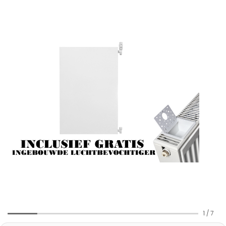
1
/
7