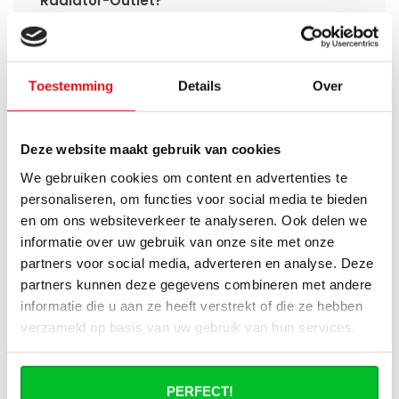
Radiator-Outlet?
Hoe bereken in de benodigde capaciteit
voor mijn ruimte?
Toestemming
Details
Over
Wat is de levertijd van een
paneelradiator en wanneer ontvang ik
deze als ik een bestelling plaats?
Deze website maakt gebruik van cookies
We gebruiken cookies om content en advertenties te
Ik heb een (hybride) warmtepomp
personaliseren, om functies voor social media te bieden
installatie, kan ik alle radiatoren
en om ons websiteverkeer te analyseren. Ook delen we
gebruiken uit de website?
informatie over uw gebruik van onze site met onze
partners voor social media, adverteren en analyse. Deze
Kan ik alle radiatoren op de website
partners kunnen deze gegevens combineren met andere
toepassen in combinatie met
informatie die u aan ze heeft verstrekt of die ze hebben
stadsverwarming?
verzameld op basis van uw gebruik van hun services.
Werkt een paneelradiator ook bij 40
graden aanvoertemperatuur?
PERFECT!