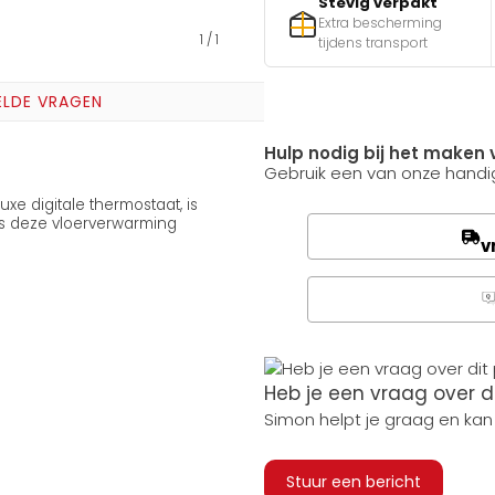
Stevig verpakt
Extra bescherming
1
/
1
tijdens transport
ELDE VRAGEN
Hulp nodig bij het maken 
Gebruik een van onze handig
e digitale thermostaat, is
s deze vloerverwarming
v
Q
Heb je een vraag over d
Simon helpt je graag en kan
Stuur een bericht