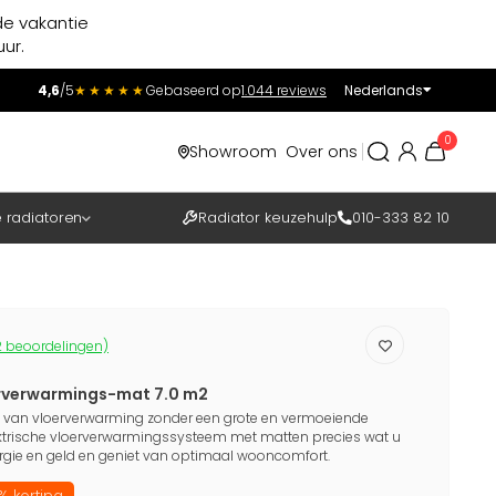
de vakantie
ur.
4,6
/5
★★★★★
Gebaseerd op
1.044 reviews
Nederlands
Incl.
Excl.
0
Showroom
Over ons
BTW
e radiatoren
Radiator keuzehulp
010-333 82 10
 beoordelingen)
erverwarmings-mat 7.0 m2
 van vloerverwarming zonder een grote en vermoeiende
ktrische vloerverwarmingssysteem met matten precies wat u
nergie en geld en geniet van optimaal wooncomfort.