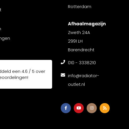
Rotterdam
t
Afhaalmagazijn
n
Zweth 24A
ingen
2991 LH
Barendrecht
010 - 3338210
ddeld een
4.6 / 5
over
info@radiator-
oordelingen!
outlet.nl