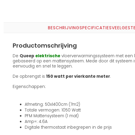
BESCHRIJVING
SPECIFICATIES
VEELGEST
Productomschrijving
De
Queep
elektrische
vloerverwarmingssysteem met een lux
gebaseerd op een mattensysteem. Mede door dit systeem i
eenvoudig en snel te leggen.
De opbrengst is
150 watt per vierkante meter
.
Eigenschappen:
Afmeting: 50x1400cm (7m2)
Totale vermogen: 1050 Watt
PFM Mattensysteem (1 mat)
Amp=: 4.6A
Digitale thermostaat inbegrepen in de prijs