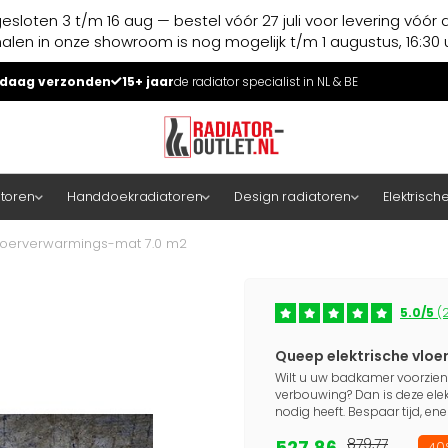
esloten 3 t/m 16 aug — bestel vóór 27 juli voor levering vóór 
halen in onze showroom is nog mogelijk t/m 1 augustus, 16:30 u
daag verzonden
15+ jaar
de radiator specialist in NL & BE
atoren
Handdoekradiatoren
Design radiatoren
Elektrisch
vloerverwarmings-mat 7.0 m2
5.0/5
(2
Queep elektrische vlo
Wilt u uw badkamer voorzien
verbouwing? Dan is deze ele
nodig heeft. Bespaar tijd, e
527,86
879,77