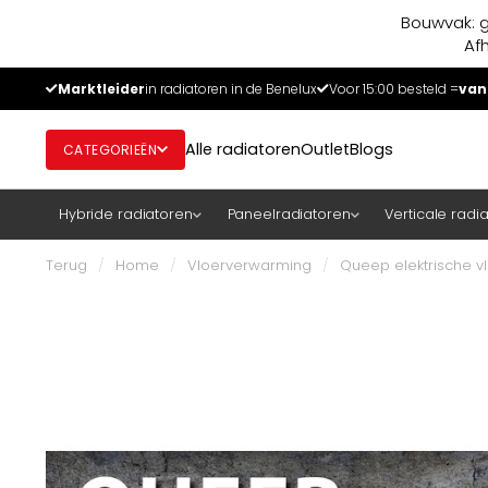
Bouwvak: g
Af
Marktleider
in radiatoren in de Benelux
Voor 15:00 besteld =
van
Alle radiatoren
Outlet
Blogs
CATEGORIEËN
Hybride radiatoren
Paneelradiatoren
Verticale radi
Terug
/
Home
/
Vloerverwarming
/
Queep elektrische 