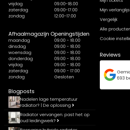
Mijn tickets
vrijdag
09:00-18:00
zaterdag
09:00-17:00
Mijn verlanglijs
zondag
12:00-17:00
Vergelijk
Alle producte
Afhaalmagazijn Openingstijden
Cookie instell
maandag
09:00 - 18:00
dinsdag
09:00 - 18:00
woensdag
09:00 - 18:00
Reviews
donderdag
09:00 - 18:00
vrijdag
09:00 - 18:00
zaterdag
09:00 - 17:00
Gemi
zondag
Gesloten
693
be
Blogposts
Nadelen lage temperatuur
radiator? | De oplossing
Radiator vervangen: past het op
oud leidingwerk?
Besparing hybride radiator: