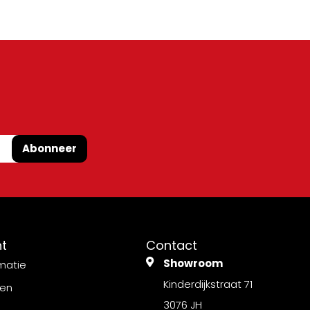
Abonneer
nt
Contact
Showroom
matie
Kinderdijkstraat 71
gen
3076 JH