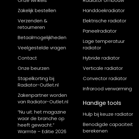
Onze winkels
Radiator ombouw
Zakelijk bestellen
Handdoekradiator
Verzenden &
Elektrische radiator
retourneren
Paneelradiator
Betaalmogelijkheden
Lage temperatuur
Veelgestelde vragen
radiator
Contact
Hybride radiator
Onze beurzen
Verticale radiator
Stapelkorting bij
Convector radiator
Radiator-Outlet.nl
Infrarood verwarming
Zakenpartner worden
van Radiator-Outlet.nl
Handige tools
“Nu uit: het magazine
Hulp bij keuze radiator
waar de branche op
Benodigde capaciteit
heeft gewacht.”
berekenen
Warmte – Editie 2026