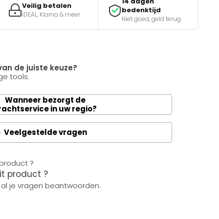
14 dagen
Veilig betalen
bedenktijd
iDEAL, Klarna & meer
Niet goed, geld terug
van de juiste keuze?
e tools.
Wanneer bezorgt de
rachtservice in uw regio?
Veelgestelde vragen
A
it product ?
 al je vragen beantwoorden.