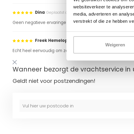
websiteverkeer te analyseren
Dina
Geplaatst op 28 Januari 2023 at 14:47
media, adverteren en analys
verstrekt of die ze hebben v
Geen negatieve ervaringen. Erg fijn te monteren
Freek Hemelop
Geplaatst op 31 December 2022 at 1
Weigeren
Echt heel eenvoudig om zelf te installeren en werkt zeer go
Wanneer bezorgt de vrachtservice in 
Geldt niet voor postzendingen!