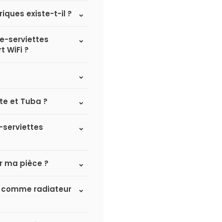
iques existe-t-il ?
he-serviettes
t WiFi ?
ite et Tuba ?
-serviettes
r ma pièce ?
ard comme radiateur