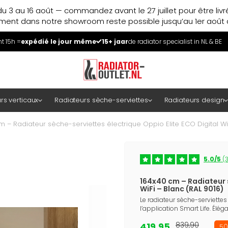
u 3 au 16 août — commandez avant le 27 juillet pour être liv
ment dans notre showroom reste possible jusqu’au 1er août à
 15h =
expédié le jour même
15+ jaar
de radiator specialist in NL & BE
rs verticaux
Radiateurs sèche-serviettes
Radiateurs design
m – Radiateur sèche-serviettes électrique Oppio Elite ECO Digital WiF
5.0/5
(3
164x40 cm – Radiateur s
WiFi – Blanc (RAL 9016)
Le radiateur sèche-serviettes 
l’application Smart Life. Élé
419,95
839,90
50