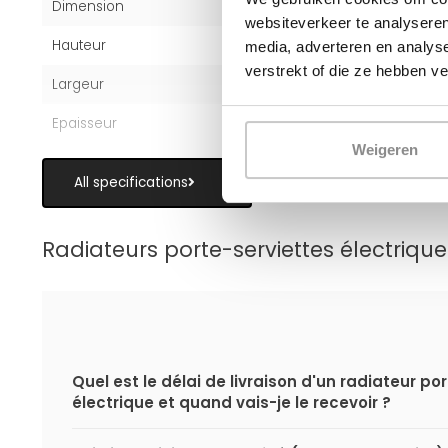
Dimension
164x40 cm
websiteverkeer te analyseren
Hauteur
164 cm
media, adverteren en analys
verstrekt of die ze hebben v
Largeur
40 cm
Epaisseur
3 cm
Weigeren
All specifications
Radiateurs porte-serviettes électrique
Quel est le délai de livraison d'un radiateur po
électrique et quand vais-je le recevoir ?