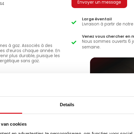
Envoyer un message
44
Large éventail
Livraison à partir de notr
Venez vous chercher en 
Nous sommes ouverts 6 j
tèmes à gaz. Associés à des
semaine.
ines d’euros chaque année. En
enir plus durable, puisque les
nergétique sans gaz.
Details
 van cookies
ent en advertenties te personaliseren, om functies voor social