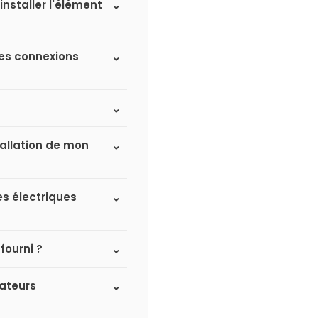
installer l'élément
 des connexions
tallation de mon
es électriques
fourni ?
iateurs