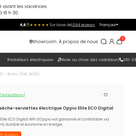
ré avant les vacances
 16 h 30.
4,6
/5
★★★★★
Sur base de
1.044 reviews
Français
Incl.
Excl.
0
Showroom
À propos de nous
TAXES
Radiateurs électriques
Aide au choix des radiateurs
010-33
i – Blanc (RAL 9016)
1 évaluations)
èche-serviettes électrique Oppio Elite ECO Digital
Elite ECO Digital WiFi d’Oppio est galvanisé et contrôlable via
gant, durable et économe en énergie.
% korting