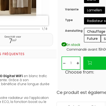
Variante
Lamellen
Type
Radiateur 
1
/
8
Aansluiting
Chauffage 
Geschikt voor
Future
S
7
2
m
En stock
Commandé avant 15h00 
S FRÉQUENTES
Choose from:
O Digital WiFi
en blanc trafic
gente. Grâce à son
 et bénéficie d’une longue durée
Ce produit est égalemen
otre radiateur via l’application
e ECO, la fonction boost ou le