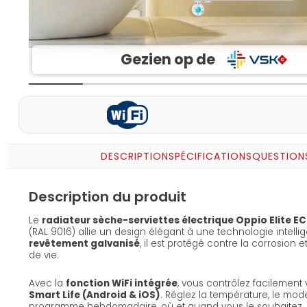
Gezien op de
DESCRIPTION
SPÉCIFICATIONS
QUESTION
Description du produit
Le
radiateur sèche-serviettes électrique Oppio Elite EC
(RAL 9016) allie un design élégant à une technologie intelli
revêtement galvanisé
, il est protégé contre la corrosion
de vie.
Avec la
fonction WiFi intégrée
, vous contrôlez facilement v
Smart Life (Android & iOS)
. Réglez la température, le mod
programme hebdomadaire, où et quand vous le souhaitez.