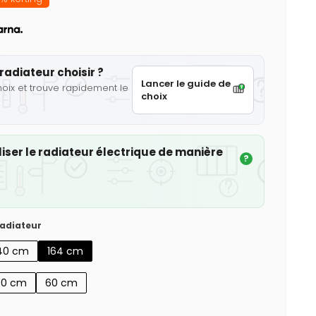
radiateur choisir ?
Lancer le guide de
hoix et trouve rapidement le
choix
iser le radiateur électrique de manière
?
adiateur
40 cm
164 cm
50 cm
60 cm