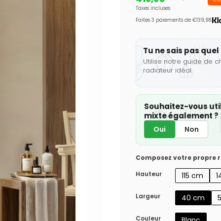
Taxes incluses
Faites 3 paiements de €139,98.
Tu ne sais pas quel 
Utilise notre guide de c
radiateur idéal.
Souhaitez-vous util
mixte également ?
Oui
Non
Composez votre propre r
Hauteur
115 cm
1
Largeur
40 cm
Couleur
Blanc