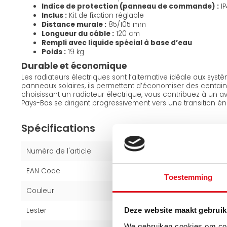
Indice de protection (panneau de commande) :
IP
Inclus :
Kit de fixation réglable
Distance murale :
85/105 mm
Longueur du câble :
120 cm
Rempli avec liquide spécial à base d’eau
Poids :
19 kg
Durable et économique
Les radiateurs électriques sont l’alternative idéale aux sys
panneaux solaires, ils permettent d’économiser des centa
choisissant un radiateur électrique, vous contribuez à un av
Pays-Bas se dirigent progressivement vers une transition é
Spécifications
Numéro de l'article
120729
EAN Code
6094106829805
Toestemming
Couleur
Blanc (RAL 9016)
Lester
19 kg
Deze website maakt gebruik
We gebruiken cookies om cont