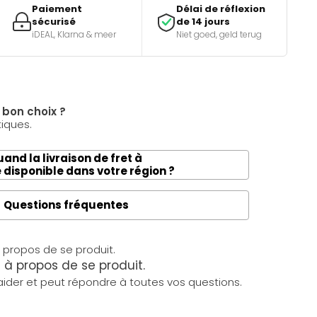
Paiement
Délai de réflexion
sécurisé
de 14 jours
iDEAL, Klarna & meer
Niet goed, geld terug
e bon choix ?
tiques.
and la livraison de fret à
e disponible dans votre région ?
Questions fréquentes
à propos de se produit.
ider et peut répondre à toutes vos questions.