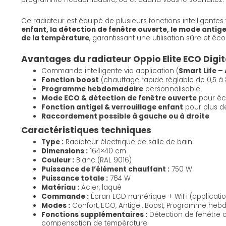
Ce radiateur est équipé de plusieurs fonctions intelligentes
enfant, la détection de fenêtre ouverte, le mode antige
de la température
, garantissant une utilisation sûre et é
Avantages du radiateur Oppio Elite ECO Digit
Commande intelligente via application (
Smart Life –
Fonction boost
(chauffage rapide réglable de 0,5 à 
Programme hebdomadaire
personnalisable
Mode ECO & détection de fenêtre ouverte
pour éc
Fonction antigel & verrouillage enfant
pour plus d
Raccordement possible à gauche ou à droite
Caractéristiques techniques
Type :
Radiateur électrique de salle de bain
Dimensions :
164×40 cm
Couleur :
Blanc (RAL 9016)
Puissance de l’élément chauffant :
750 W
Puissance totale :
764 W
Matériau :
Acier, laqué
Commande :
Écran LCD numérique + WiFi (application
Modes :
Confort, ECO, Antigel, Boost, Programme he
Fonctions supplémentaires :
Détection de fenêtre ou
compensation de température