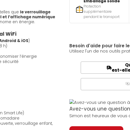
Emballage solide
Protection
supplémentaire
 telles que
le verrouillage
l et l’affichage numérique
pendant le transport
conome en énergie.
al WiFi
 Android & iOS
)
Besoin d'aide pour faire l
8 h)
Utilisez l'un de nos outils pra
onomiser l’énergie
e sécurité
Qu
est-ell
Q
A
Avez-vous une question 
 Smart Life)
Simon est heureux de vous a
bdomadaire
verte, verrouillage enfant,