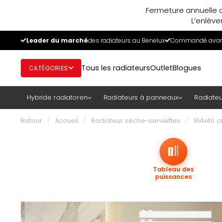
Fermeture annuelle d
L’enlève
Leader du marché
des radiateurs au Benelux
Commandé avant
Tous les radiateurs
Outlet
Blogues
CATÉGORIES
Hybride radiatoren
Radiateurs à panneaux
Radiateu
Retour
/
Accueil
/
Radiateur sèche-serviettes
/
164x40 c
Tableau des
puissances